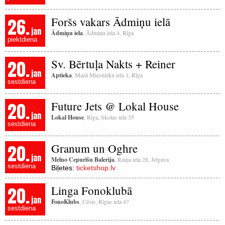
26.
Foršs vakars Ādmiņu ielā
jan
Ādmiņu iela
, Ādmiņu iela 4, Rīga
piektdiena
20.
Sv. Bērtuļa Nakts + Reiner
jan
Aptieka
, Mazā Miesnieku iela 1, Rīga
sestdiena
20.
Future Jets @ Lokal House
jan
Lokal House
, Rīga, Skolas iela 35
sestdiena
20.
Granum un Oghre
jan
Melno Cepurīšu Balerija
, Raiņa iela 28, Jelgava
sestdiena
Biļetes:
ticketshop.lv
20.
Linga Fonoklubā
jan
FonoKlubs
, Cēsis, Rīgas iela 47
sestdiena