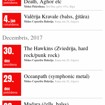
Death, Aghor etc
piektdiena
Melnā Piektdiena
, Brīvības gatve 193c, Rīga
4.
Valērija Kravale (balss, ģitāra)
jan
Melno Cepurīšu Balerija
, Raiņa iela 28, Jelgava
ceturtdiena
Decembris, 2017
30.
The Hawkins (Zviedrija, hard
rock/punk rock)
dec
Melno Cepurīšu Balerija
, Raiņa iela 28, Jelgava
sestdiena
29.
Oceanpath (symphonic metal)
Melno Cepurīšu Balerija
, Raiņa iela 28, Jelgava
dec
piektdiena
Madara (čells, balss)