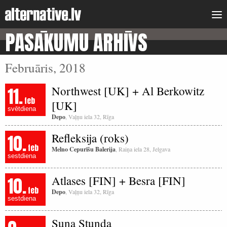
PASĀKUMU ARHĪVS
Februāris, 2018
11.
Northwest [UK] + Al Berkowitz
feb
[UK]
svētdiena
Depo
, Vaļņu iela 32, Rīga
10.
Refleksija (roks)
feb
Melno Cepurīšu Balerija
, Raiņa iela 28, Jelgava
sestdiena
10.
Atlases [FIN] + Besra [FIN]
feb
Depo
, Vaļņu iela 32, Rīga
sestdiena
Suņa Stunda