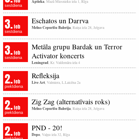
feb
Aptieka
, Mazā Miesnieku iela 1, Rīga
sestdiena
3.
Eschatos un Darrva
feb
Melno Cepurīšu Balerija
, Raiņa iela 28, Jelgava
sestdiena
3.
Metāla grupu Bardak un Terror
feb
Activator koncerts
sestdiena
Leningrad
, Kr. Valdemāra iela 4
2.
Refleksija
feb
Live Art
, Valmiera, L.Laicēna 2a
piektdiena
2.
Zig Zag (alternatīvais roks)
feb
Melno Cepurīšu Balerija
, Raiņa iela 28, Jelgava
piektdiena
2.
PND - 20!
feb
Depo
, Vaļņu iela 32, Rīga
piektdiena