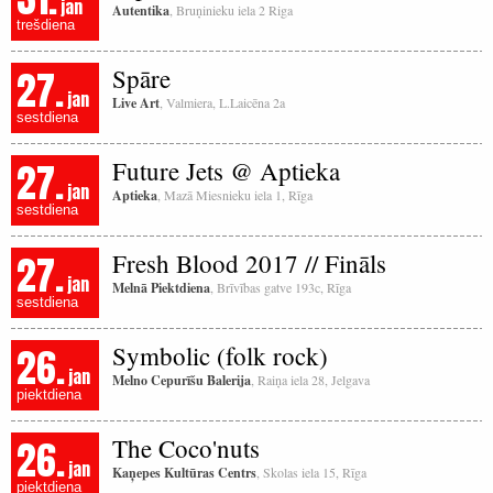
jan
Autentika
, Bruņinieku iela 2 Riga
trešdiena
27.
Spāre
jan
Live Art
, Valmiera, L.Laicēna 2a
sestdiena
27.
Future Jets @ Aptieka
jan
Aptieka
, Mazā Miesnieku iela 1, Rīga
sestdiena
27.
Fresh Blood 2017 // Fināls
jan
Melnā Piektdiena
, Brīvības gatve 193c, Rīga
sestdiena
26.
Symbolic (folk rock)
jan
Melno Cepurīšu Balerija
, Raiņa iela 28, Jelgava
piektdiena
26.
The Coco'nuts
jan
Kaņepes Kultūras Centrs
, Skolas iela 15, Rīga
piektdiena