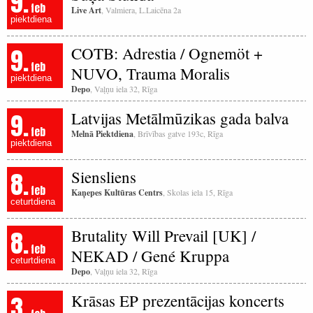
9.
feb
Live Art
, Valmiera, L.Laicēna 2a
piektdiena
9.
COTB: Adrestia / Ognemöt +
feb
NUVO, Trauma Moralis
piektdiena
Depo
, Vaļņu iela 32, Rīga
9.
Latvijas Metālmūzikas gada balva
feb
Melnā Piektdiena
, Brīvības gatve 193c, Rīga
piektdiena
8.
Siensliens
feb
Kaņepes Kultūras Centrs
, Skolas iela 15, Rīga
ceturtdiena
8.
Brutality Will Prevail [UK] /
feb
NEKAD / Gené Kruppa
ceturtdiena
Depo
, Vaļņu iela 32, Rīga
3.
Krāsas EP prezentācijas koncerts