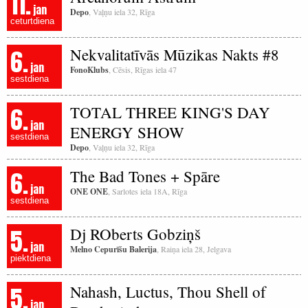
11.
jan
Depo
, Vaļņu iela 32, Rīga
ceturtdiena
6.
Nekvalitatīvās Mūzikas Nakts #8
jan
FonoKlubs
, Cēsis, Rīgas iela 47
sestdiena
6.
TOTAL THREE KING'S DAY
jan
ENERGY SHOW
sestdiena
Depo
, Vaļņu iela 32, Rīga
6.
The Bad Tones + Spāre
jan
ONE ONE
, Sarlotes iela 18A, Rīga
sestdiena
5.
Dj ROberts Gobziņš
jan
Melno Cepurīšu Balerija
, Raiņa iela 28, Jelgava
piektdiena
5.
Nahash, Luctus, Thou Shell of
jan