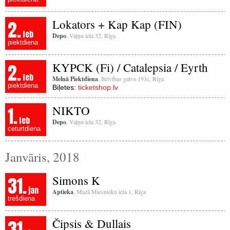
2.
Lokators + Kap Kap (FIN)
feb
Depo
, Vaļņu iela 32, Rīga
piektdiena
2.
KYPCK (Fi) / Catalepsia / Eyrth
feb
Melnā Piektdiena
, Brīvības gatve 193c, Rīga
piektdiena
Biļetes:
ticketshop.lv
1.
NIKTO
feb
Depo
, Vaļņu iela 32, Rīga
ceturtdiena
Janvāris, 2018
31.
Simons K
jan
Aptieka
, Mazā Miesnieku iela 1, Rīga
trešdiena
31.
Čipsis & Dullais