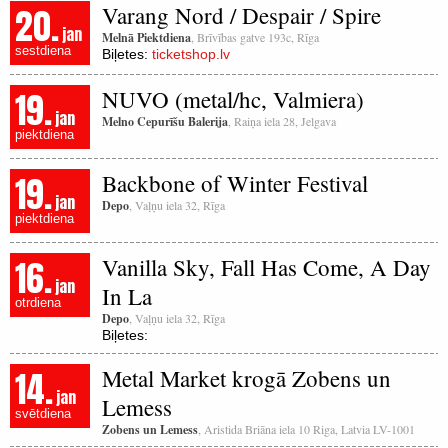
20.
Varang Nord / Despair / Spire
jan
Melnā Piektdiena
, Brīvības gatve 193c, Rīga
sestdiena
Biļetes:
ticketshop.lv
19.
NUVO (metal/hc, Valmiera)
jan
Melno Cepurīšu Balerija
, Raiņa iela 28, Jelgava
piektdiena
19.
Backbone of Winter Festival
jan
Depo
, Vaļņu iela 32, Rīga
piektdiena
16.
Vanilla Sky, Fall Has Come, A Day
jan
In La
otrdiena
Depo
, Vaļņu iela 32, Rīga
Biļetes:
14.
Metal Market krogā Zobens un
jan
Lemess
svētdiena
Zobens un Lemess
, Aristida Briāna iela 10 Riga, Latvia LV-1001