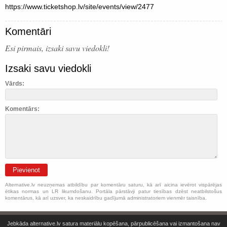
https://www.ticketshop.lv/site/events/view/2477
Komentāri
Esi pirmais, izsaki savu viedokli!
Izsaki savu viedokli
Vārds:
Komentārs:
Pievienot
Alternative.lv neuzņemas atbildību par komentāru saturu, kā arī aicina ievērot vispārējas
ētikas normas un LR likumdošanu. Portāla pārstāvji patur tiesības dzēst neatbilstošus
komentārus, kā arī uzsver, ka neskaidrību gadījumā administratoriem vienmēr taisnība.
Jebkāda alternative.lv satura materiālu kopēšana, pārpublicēšana vai izmantošana nav