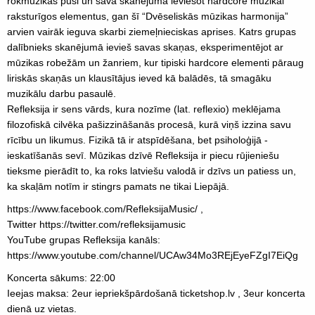
rokmūzikas pusi un sava skanējumā ieviešot hardcore mūzikai
raksturīgos elementus, gan šī “Dvēseliskās mūzikas harmonija”
arvien vairāk ieguva skarbi ziemeļnieciskas aprises. Katrs grupas
dalībnieks skanējumā ievieš savas skaņas, eksperimentējot ar
mūzikas robežām un žanriem, kur tipiski hardcore elementi pāraug
liriskās skaņās un klausītājus ieved kā balādēs, tā smagāku
muzikālu darbu pasaulē.
Refleksija ir sens vārds, kura nozīme (lat. reflexio) meklējama
filozofiskā cilvēka pašizzināšanās procesā, kurā viņš izzina savu
rīcību un likumus. Fizikā tā ir atspīdēšana, bet psiholoģijā -
ieskatīšanās sevī. Mūzikas dzīvē Refleksija ir piecu rūjieniešu
tieksme pierādīt to, ka roks latviešu valodā ir dzīvs un patiess un,
ka skaļām notīm ir stingrs pamats ne tikai Liepājā.
https://www.facebook.com/RefleksijaMusic/ ,
Twitter https://twitter.com/refleksijamusic
YouTube grupas Refleksija kanāls:
https://www.youtube.com/channel/UCAw34Mo3REjEyeFZgI7EiQg
Koncerta sākums: 22:00
Ieejas maksa: 2eur iepriekšpārdošanā ticketshop.lv , 3eur koncerta
dienā uz vietas.