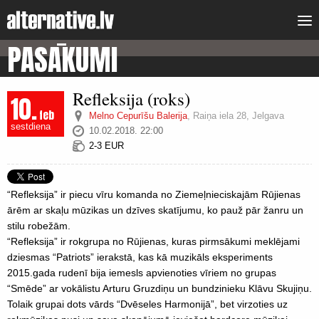
PASĀKUMI
Refleksija (roks)
10.
feb
Melno Cepurīšu Balerija
,
Raiņa iela 28, Jelgava
sestdiena
10.02.2018. 22:00
2-3 EUR
“Refleksija” ir piecu vīru komanda no Ziemeļnieciskajām Rūjienas
ārēm ar skaļu mūzikas un dzīves skatījumu, ko pauž pār žanru un
stilu robežām.
“Refleksija” ir rokgrupa no Rūjienas, kuras pirmsākumi meklējami
dziesmas “Patriots” ierakstā, kas kā muzikāls eksperiments
2015.gada rudenī bija iemesls apvienoties vīriem no grupas
“Smēde” ar vokālistu Arturu Gruzdiņu un bundzinieku Klāvu Skujiņu.
Tolaik grupai dots vārds “Dvēseles Harmonijā”, bet virzoties uz