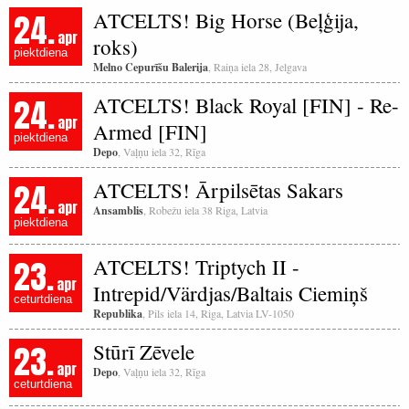
24.
ATCELTS! Big Horse (Beļģija,
apr
roks)
piektdiena
Melno Cepurīšu Balerija
, Raiņa iela 28, Jelgava
24.
ATCELTS! Black Royal [FIN] - Re-
apr
Armed [FIN]
piektdiena
Depo
, Vaļņu iela 32, Rīga
24.
ATCELTS! Ārpilsētas Sakars
apr
Ansamblis
, Robežu iela 38 Riga, Latvia
piektdiena
23.
ATCELTS! Triptych II -
apr
Intrepid/Värdjas/Baltais Ciemiņš
ceturtdiena
Republika
, Pils iela 14, Riga, Latvia LV-1050
23.
Stūrī Zēvele
apr
Depo
, Vaļņu iela 32, Rīga
ceturtdiena