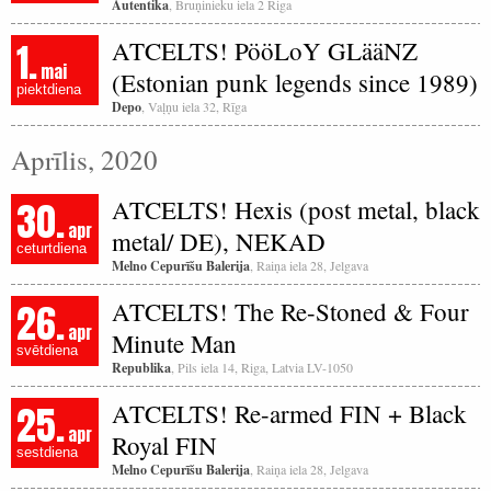
Autentika
, Bruņinieku iela 2 Riga
1.
ATCELTS! PööLoY GLääNZ
mai
(Estonian punk legends since 1989)
piektdiena
Depo
, Vaļņu iela 32, Rīga
Aprīlis, 2020
30.
ATCELTS! Hexis (post metal, black
apr
metal/ DE), NEKAD
ceturtdiena
Melno Cepurīšu Balerija
, Raiņa iela 28, Jelgava
26.
ATCELTS! The Re-Stoned & Four
apr
Minute Man
svētdiena
Republika
, Pils iela 14, Riga, Latvia LV-1050
25.
ATCELTS! Re-armed FIN + Black
apr
Royal FIN
sestdiena
Melno Cepurīšu Balerija
, Raiņa iela 28, Jelgava