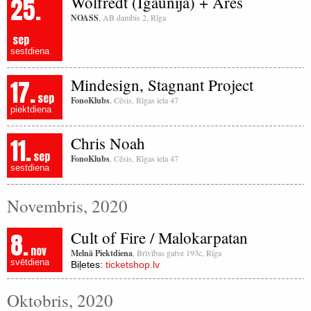
25.
Wolfredt (Igaunija) + Āres
NOASS
, AB dambis 2, Rīga
sep
sestdiena
17.
Mindesign, Stagnant Project
sep
FonoKlubs
, Cēsis, Rīgas iela 47
piektdiena
11.
Chris Noah
sep
FonoKlubs
, Cēsis, Rīgas iela 47
sestdiena
Novembris, 2020
8.
Cult of Fire / Malokarpatan
nov
Melnā Piektdiena
, Brīvības gatve 193c, Rīga
svētdiena
Biļetes:
ticketshop.lv
Oktobris, 2020