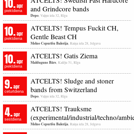
10.
ATCELTS! Swedish Fast Hardcore
apr
and Grindcore bands
piektdiena
Depo
, Vaļņu iela 32, Rīga
10.
ATCELTS! Tempus Fuckit CH,
apr
Gentle Beast CH
piektdiena
Melno Cepurīšu Balerija
, Raiņa iela 28, Jelgava
10.
ATCELTS! Gatis Ziema
apr
Malduguns Bārs
, Kalēju 51, Rīga
piektdiena
9.
ATCELTS! Sludge and stoner
apr
bands from Switzerland
ceturtdiena
Depo
, Vaļņu iela 32, Rīga
4.
ATCELTS! Trauksme
apr
(experimental/industrial/techno/ambi
sestdiena
Melno Cepurīšu Balerija
, Raiņa iela 28, Jelgava