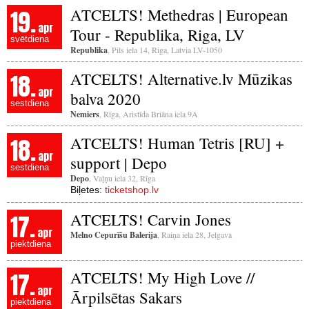
19.
ATCELTS! Methedras | European
apr
Tour - Republika, Riga, LV
svētdiena
Republika
, Pils iela 14, Riga, Latvia LV-1050
18.
ATCELTS! Alternative.lv Mūzikas
apr
balva 2020
sestdiena
Nemiers
, Rīga, Aristīda Briāna iela 9A
18.
ATCELTS! Human Tetris [RU] +
apr
support | Depo
sestdiena
Depo
, Vaļņu iela 32, Rīga
Biļetes:
ticketshop.lv
17.
ATCELTS! Carvin Jones
apr
Melno Cepurīšu Balerija
, Raiņa iela 28, Jelgava
piektdiena
17.
ATCELTS! My High Love //
apr
Ārpilsētas Sakars
piektdiena