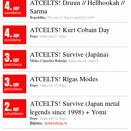
4.
ATCELTS! Druun // Hellhookah //
apr
Sarma
sestdiena
Republika
, Pils iela 14, Riga, Latvia LV-1050
4.
ATCELTS! Kurt Cobain Day
apr
Depo
, Vaļņu iela 32, Rīga
sestdiena
3.
ATCELTS! Survive (Japāna)
apr
Melno Cepurīšu Balerija
, Raiņa iela 28, Jelgava
piektdiena
3.
ATCELTS! Rīgas Modes
apr
Depo
, Vaļņu iela 32, Rīga
piektdiena
2.
ATCELTS! Survive (Japan metal
apr
legends since 1998) + Yomi
ceturtdiena
Depo
, Vaļņu iela 32, Rīga
Biļetes:
ticketshop.lv