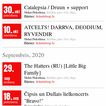
30.
Catalepsia / Druun + support
okt
Melnā Piektdiena
, Brīvības gatve 193c, Rīga
piektdiena
Biļetes:
ticketshop.lv
10.
ATCELTS! DARRVA, DEODIUM,
okt
RYVENDIR
sestdiena
Melnā Piektdiena
, Brīvības gatve 193c, Rīga
Biļetes:
ticketshop.lv
Septembris, 2020
29.
The Hatters (RU) [Little Big
Family]
sep
Melnā Piektdiena
, Brīvības gatve 193c, Rīga
Biļetes:
ticketshop.lv
otrdiena
18.
Čipsis un Dullais lielkoncerts
sep
"Bravo!"
piektdiena
Tu jau zini Kur.
, Tallinas iela 10-3 Riga