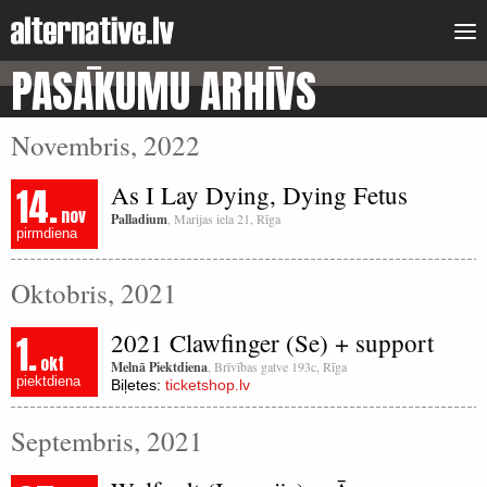
PASĀKUMU ARHĪVS
Novembris, 2022
14.
As I Lay Dying, Dying Fetus
nov
Palladium
, Marijas iela 21, Rīga
pirmdiena
Oktobris, 2021
1.
2021 Clawfinger (Se) + support
okt
Melnā Piektdiena
, Brīvības gatve 193c, Rīga
piektdiena
Biļetes:
ticketshop.lv
Septembris, 2021