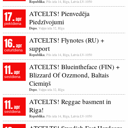
Republika
, Pils iela 14, Riga, Latvia LV-1050
17.
ATCELTS! Pienvedēja
apr
Piedzīvojumi
piektdiena
Depo
, Vaļņu iela 32, Rīga
16.
ATCELTS! Flynotes (RU) +
apr
support
ceturtdiena
Republika
, Pils iela 14, Riga, Latvia LV-1050
11.
ATCELTS! Blueintheface (FIN) +
apr
Blizzard Of Ozzmond, Baltais
sestdiena
Ciemiņš
Depo
, Vaļņu iela 32, Rīga
11.
ATCELTS! Reggae basment in
apr
Riga!
sestdiena
Republika
, Pils iela 14, Riga, Latvia LV-1050