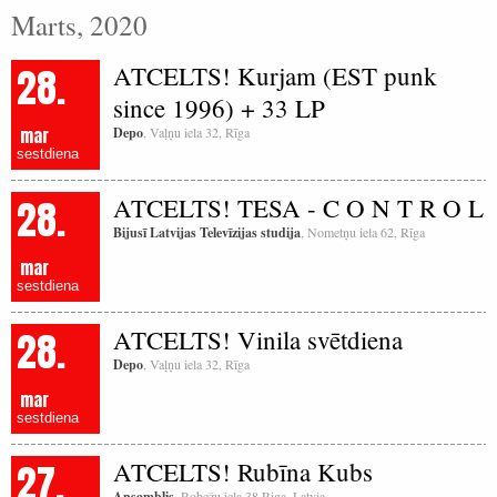
Marts, 2020
28.
ATCELTS! Kurjam (EST punk
since 1996) + 33 LP
mar
Depo
, Vaļņu iela 32, Rīga
sestdiena
28.
ATCELTS! TESA - C O N T R O L
Bijusī Latvijas Televīzijas studija
, Nometņu iela 62, Rīga
mar
sestdiena
28.
ATCELTS! Vinila svētdiena
Depo
, Vaļņu iela 32, Rīga
mar
sestdiena
27.
ATCELTS! Rubīna Kubs
Ansamblis
, Robežu iela 38 Riga, Latvia