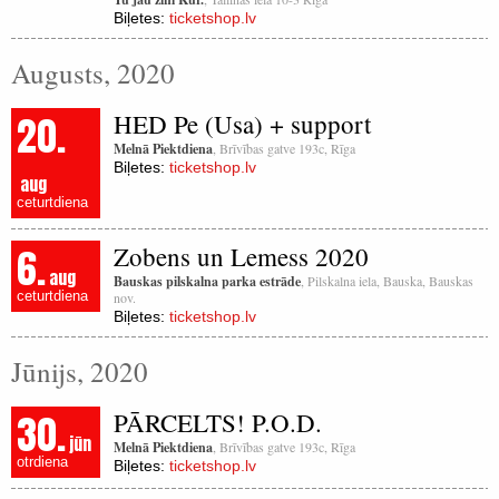
Biļetes:
ticketshop.lv
Augusts, 2020
20.
HED Pe (Usa) + support
Melnā Piektdiena
, Brīvības gatve 193c, Rīga
Biļetes:
ticketshop.lv
aug
ceturtdiena
6.
Zobens un Lemess 2020
aug
Bauskas pilskalna parka estrāde
, Pilskalna iela, Bauska, Bauskas
ceturtdiena
nov.
Biļetes:
ticketshop.lv
Jūnijs, 2020
30.
PĀRCELTS! P.O.D.
jūn
Melnā Piektdiena
, Brīvības gatve 193c, Rīga
otrdiena
Biļetes:
ticketshop.lv