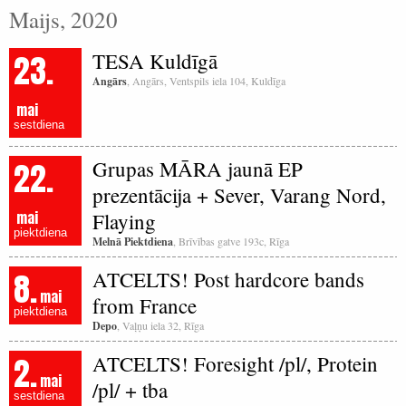
Maijs, 2020
23.
TESA Kuldīgā
Angārs
, Angārs, Ventspils iela 104, Kuldīga
mai
sestdiena
22.
Grupas MĀRA jaunā EP
prezentācija + Sever, Varang Nord,
mai
Flaying
piektdiena
Melnā Piektdiena
, Brīvības gatve 193c, Rīga
8.
ATCELTS! Post hardcore bands
mai
from France
piektdiena
Depo
, Vaļņu iela 32, Rīga
2.
ATCELTS! Foresight /pl/, Protein
mai
/pl/ + tba
sestdiena