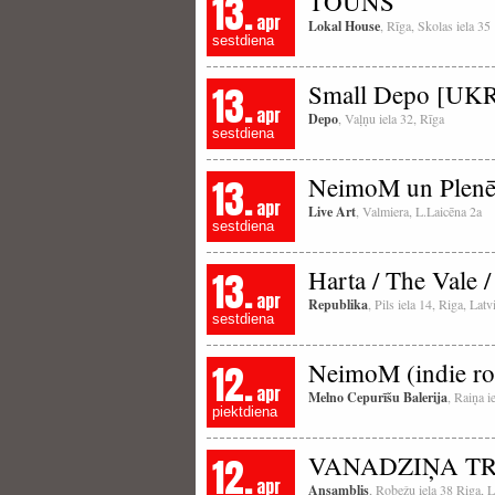
13.
TOUNS
apr
Lokal House
, Rīga, Skolas iela 35
sestdiena
13.
Small Depo [UKR
apr
Depo
, Vaļņu iela 32, Rīga
sestdiena
13.
NeimoM un Plenē
apr
Live Art
, Valmiera, L.Laicēna 2a
sestdiena
13.
Harta / The Vale 
apr
Republika
, Pils iela 14, Riga, La
sestdiena
12.
NeimoM (indie roc
apr
Melno Cepurīšu Balerija
, Raiņa i
piektdiena
12.
VANADZIŅA TRIO 
apr
Ansamblis
, Robežu iela 38 Riga, L