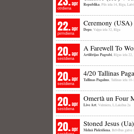
23.
apr
Republika
, Pils iela 14, Riga, La
otrdiena
22.
Ceremony (USA)
apr
Depo
, Vaļņu iela 32, Rīga
pirmdiena
20.
A Farewell To Wo
apr
Artilērijas Pagrabi
, Rīgas iela 22
sestdiena
20.
4/20 Tallinas Pag
apr
Tallinas Pagalms
, Tallinas iela 10
sestdiena
20.
Omertà un Four 
apr
Live Art
, Valmiera, L.Laicēna 2a
sestdiena
20.
Stoned Jesus (Ua)
apr
Melnā Piektdiena
, Brīvības gatve
sestdiena