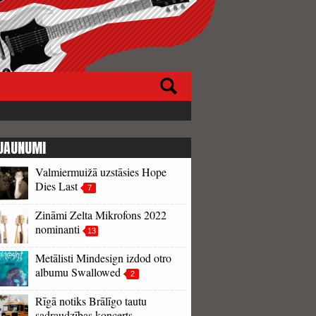
JAUNUMI
Valmiermuižā uzstāsies Hope
Dies Last
7
Zināmi Zelta Mikrofons 2022
nominanti
13
Metālisti Mindesign izdod otro
albumu Swallowed
2
Rīgā notiks Brālīgo tautu
sadraudzības koncerts