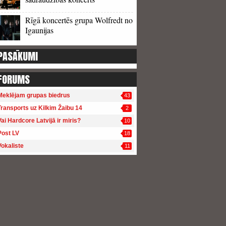
Rīgā koncertēs grupa Wolfredt no
Igaunijas
PASĀKUMI
FORUMS
Meklējam grupas biedrus
43
Transports uz Kilkim Žaibu 14
2
Vai Hardcore Latvijā ir miris?
10
Post LV
18
Vokaliste
11