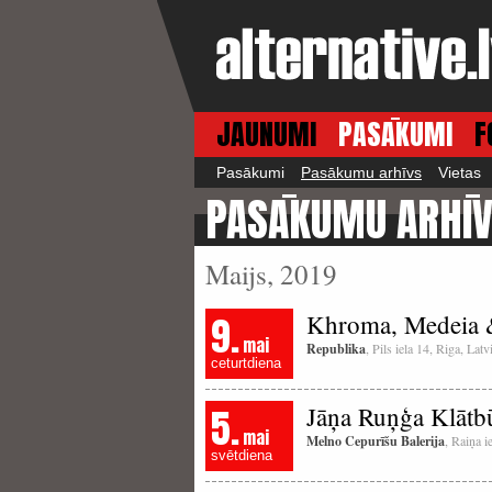
JAUNUMI
PASĀKUMI
F
Pasākumi
Pasākumu arhīvs
Vietas
PASĀKUMU ARHĪ
Maijs, 2019
9.
Khroma, Medeia &
mai
Republika
, Pils iela 14, Riga, La
ceturtdiena
5.
Jāņa Ruņģa Klātbū
mai
Melno Cepurīšu Balerija
, Raiņa i
svētdiena