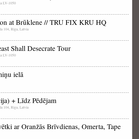
tvia LV-1050
ion at Brūklene // TRU FIX KRU HQ
la 104, Riga, Latvia
ast Shall Desecrate Tour
tvia LV-1050
iņu ielā
ja) + Līdz Pēdējam
la 104, Riga, Latvia
vētki ar Oranžās Brīvdienas, Omerta, Tape