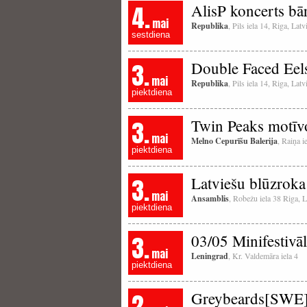
4.
AlisP koncerts bā
mai
Republika
, Pils iela 14, Riga, La
sestdiena
3.
Double Faced Eel
mai
Republika
, Pils iela 14, Riga, La
piektdiena
3.
Twin Peaks motīvos
mai
Melno Cepurīšu Balerija
, Raiņa i
piektdiena
3.
Latviešu blūzroka
mai
Ansamblis
, Robežu iela 38 Riga, L
piektdiena
3.
03/05 Minifestivāl
mai
Leningrad
, Kr. Valdemāra iela 4
piektdiena
2.
Greybeards[SWE] 