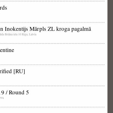
rds
un Inokentijs Mārpls ZL kroga pagalmā
tida Briāna iela 10 Riga, Latvia
entine
rified [RU]
19 / Round 5
a 9A