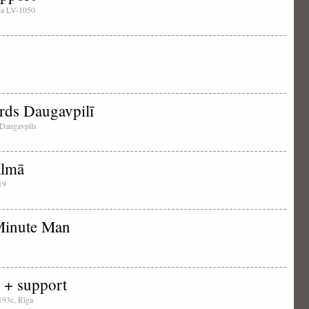
tvia LV-1050
rds Daugavpilī
, Daugavpils
almā
-19
Minute Man
 + support
 193c, Rīga