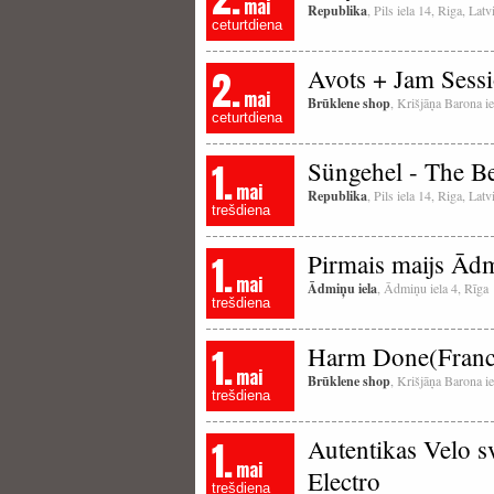
mai
Republika
, Pils iela 14, Riga, La
ceturtdiena
2.
Avots + Jam Sess
mai
Brūklene shop
, Krišjāņa Barona ie
ceturtdiena
1.
Süngehel - The Be
mai
Republika
, Pils iela 14, Riga, La
trešdiena
1.
Pirmais maijs Ādm
mai
Ādmiņu iela
, Ādmiņu iela 4, Rīga
trešdiena
1.
Harm Done(Franci
mai
Brūklene shop
, Krišjāņa Barona ie
trešdiena
1.
Autentikas Velo s
mai
Electro
trešdiena