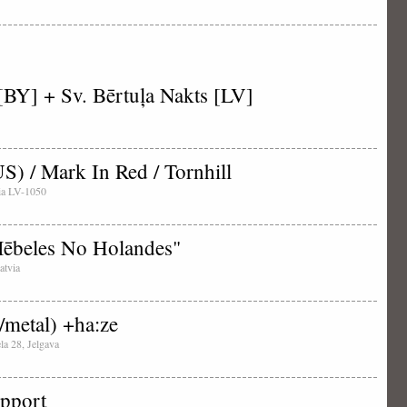
[BY] + Sv. Bērtuļa Nakts [LV]
S) / Mark In Red / Tornhill
tvia LV-1050
Mēbeles No Holandes"
atvia
/metal) +ha:ze
ela 28, Jelgava
upport