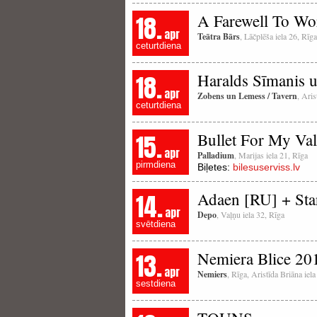
18.
A Farewell To Wo
apr
Teātra Bārs
, Lāčplēša iela 26, Rīga
ceturtdiena
18.
Haralds Sīmanis 
apr
Zobens un Lemess / Tavern
, Aris
ceturtdiena
15.
Bullet For My Val
apr
Palladium
, Marijas iela 21, Rīga
pirmdiena
Biļetes:
bilesuserviss.lv
14.
Adaen [RU] + Sta
apr
Depo
, Vaļņu iela 32, Rīga
svētdiena
13.
Nemiera Blice 20
apr
Nemiers
, Rīga, Aristīda Briāna iel
sestdiena