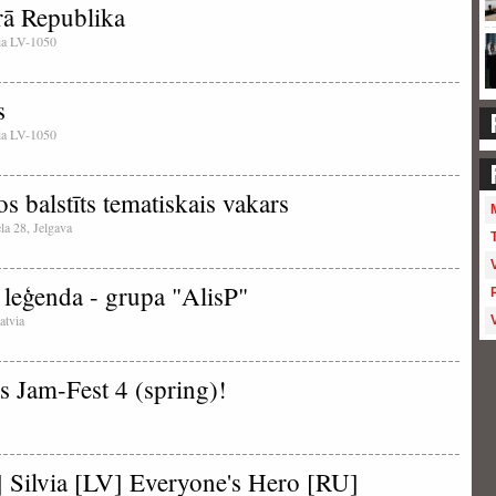
rā Republika
tvia LV-1050
s
tvia LV-1050
 balstīts tematiskais vakars
ela 28, Jelgava
 leģenda - grupa "AlisP"
atvia
s Jam-Fest 4 (spring)!
Silvia [LV] Everyone's Hero [RU]