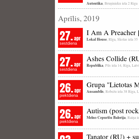
Autentika
, Bruņinieku iela 2 Riga
Aprīlis, 2019
27.
I Am A Preacher 
apr
Lokal House
, Rīga, Skolas iela 35
sestdiena
27.
Ashes Collide (RU
apr
Republika
, Pils iela 14, Riga, La
sestdiena
26.
Grupa "Lietotas 
apr
Ansamblis
, Robežu iela 38 Riga, L
piektdiena
26.
Autism (post rock
apr
Melno Cepurīšu Balerija
, Raiņa i
piektdiena
Tanator (RU) + s