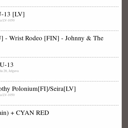
 U-13 [LV]
tvia LV-1050
 - Wrist Rodeo [FIN] - Johnny & The
 U-13
ela 28, Jelgava
thy Polonium[FI]/Seira[LV]
tvia LV-1050
Spain) + CYAN RED