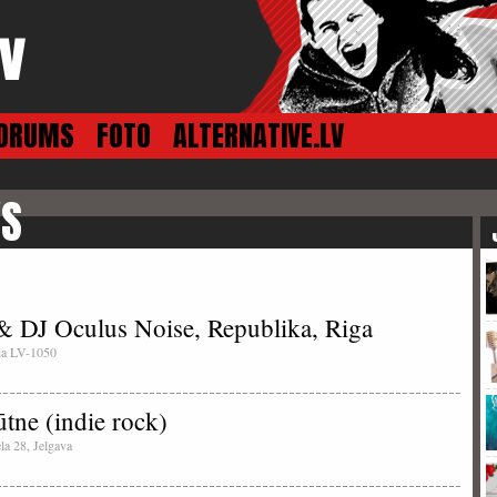
ORUMS
FOTO
ALTERNATIVE.LV
VS
 DJ Oculus Noise, Republika, Riga
tvia LV-1050
tne (indie rock)
ela 28, Jelgava