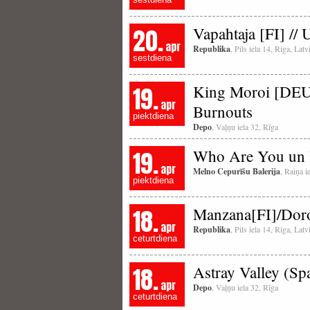
20.
Vapahtaja [FI] //
apr
Republika
, Pils iela 14, Riga, La
sestdiena
19.
King Moroi [DEU]
apr
Burnouts
piektdiena
Depo
, Vaļņu iela 32, Rīga
19.
Who Are You un
apr
Melno Cepurīšu Balerija
, Raiņa i
piektdiena
18.
Manzana[FI]/Doro
apr
Republika
, Pils iela 14, Riga, La
ceturtdiena
18.
Astray Valley (
apr
Depo
, Vaļņu iela 32, Rīga
ceturtdiena