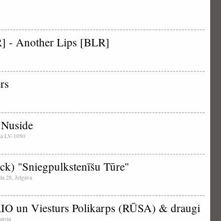
] - Another Lips [BLR]
rs
/ Nuside
tvia LV-1050
k) "Sniegpulkstenīšu Tūre''
ela 28, Jelgava
un Viesturs Polikarps (RŪSA) & draugi
atvia