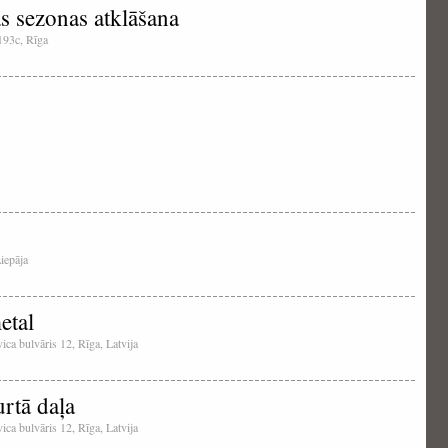
s sezonas atklāšana
 193c, Rīga
Liepāja
etal
ica bulvāris 12, Rīga, Latvija
rtā daļa
ica bulvāris 12, Rīga, Latvija