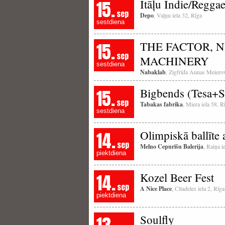
15.
Itāļu Indie/Regga
sep
Depo
, Vaļņu iela 32, Rīga
sestdiena
15.
THE FACTOR, N
sep
MACHINERY
sestdiena
Nabaklab
, Zigfrīda Annas Meierov
15.
Bigbends (Tesa+S
sep
Tabakas fabrika
, Miera iela 58, R
sestdiena
14.
Olimpiskā ballīte a
sep
Melno Cepurīšu Balerija
, Raiņa i
piektdiena
14.
Kozel Beer Fest
sep
A Nice Place
, Citadeles iela 2, Rīga
piektdiena
Soulfly