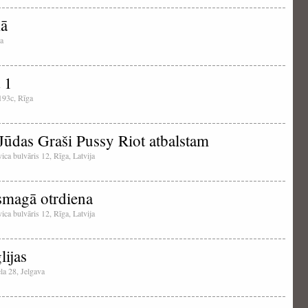
kā
ga
 1
 193c, Rīga
Jūdas Graši Pussy Riot atbalstam
ica bulvāris 12, Rīga, Latvija
smagā otrdiena
ica bulvāris 12, Rīga, Latvija
lijas
ela 28, Jelgava