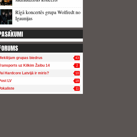
Rīgā koncertēs grupa Wolfredt no
Igaunijas
PASĀKUMI
FORUMS
Meklējam grupas biedrus
43
Transports uz Kilkim Žaibu 14
2
Vai Hardcore Latvijā ir miris?
10
Post LV
18
Vokaliste
11