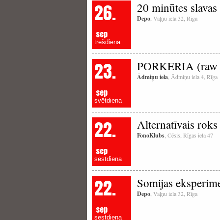
26.
20 minūtes slavas
Depo
, Vaļņu iela 32, Rīga
sep
trešdiena
23.
PORKERIA (raw 
Ādmiņu iela
, Ādmiņu iela 4, Rīga
sep
svētdiena
22.
Alternatīvais rok
FonoKlubs
, Cēsis, Rīgas iela 47
sep
sestdiena
22.
Somijas eksperime
Depo
, Vaļņu iela 32, Rīga
sep
sestdiena