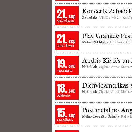
21.
Koncerts Zabada
sep
Zabadaks
, Vijolīšu iela 24, Kuldī
piektdiena
21.
Play Granade Fest
sep
Melnā Piektdiena
, Brīvības gatve
piektdiena
19.
Andris Kivičs un 
sep
Nabaklab
, Zigfrīda Annas Meierov
trešdiena
18.
Dienvidamerikas 
sep
Nabaklab
, Zigfrīda Annas Meierov
otrdiena
15.
Post metal no Ang
sep
Melno Cepurīšu Balerija
, Raiņa i
sestdiena