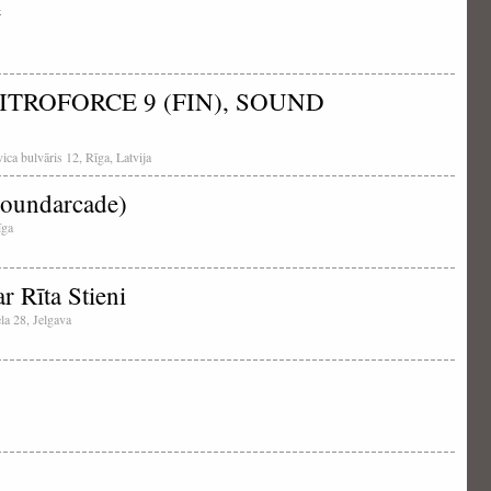
e
ITROFORCE 9 (FIN), SOUND
ica bulvāris 12, Rīga, Latvija
oundarcade)
īga
r Rīta Stieni
ela 28, Jelgava