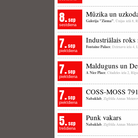
8.
Mūzika un uzkodas
sep
Galerija "Ziema"
, Ūnijas ielā 8, 
sestdiena
7.
Industriālais roks
sep
Fontaine Palace
, Dzirnavu iela 4, 
piektdiena
7.
Malduguns un D
sep
A Nice Place
, Citadeles iela 2, Rīga
piektdiena
7.
COSS-MOSS 79
sep
Nabaklab
, Zigfrīda Annas Meierov
piektdiena
5.
Punk vakars
sep
Nabaklab
, Zigfrīda Annas Meierov
trešdiena