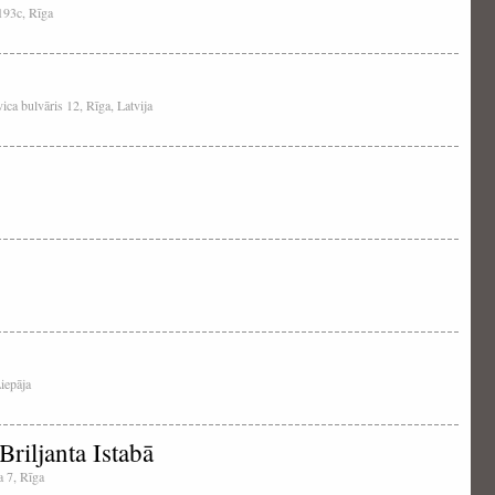
 193c, Rīga
ica bulvāris 12, Rīga, Latvija
Liepāja
riljanta Istabā
a 7, Rīga