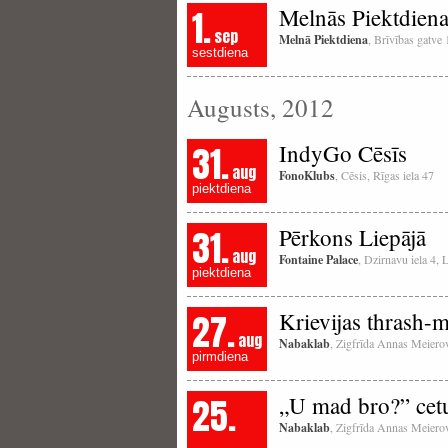
1.
Melnās Piektdiena
sep
Melnā Piektdiena
, Brīvības gatve
sestdiena
Augusts, 2012
31.
IndyGo Cēsīs
aug
FonoKlubs
, Cēsis, Rīgas iela 47
piektdiena
31.
Pērkons Liepājā
aug
Fontaine Palace
, Dzirnavu iela 4, 
piektdiena
27.
Krievijas thrash-m
aug
Nabaklab
, Zigfrīda Annas Meierov
pirmdiena
25.
„U mad bro?” cetu
Nabaklab
, Zigfrīda Annas Meierov