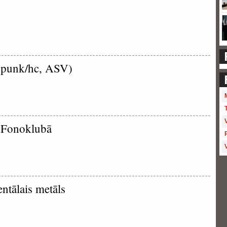
punk/hc, ASV)
s Fonoklubā
ntālais metāls