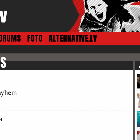
ORUMS
FOTO
ALTERNATIVE.LV
VS
ayhem
ā