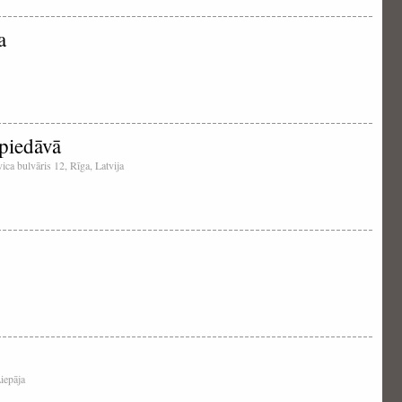
a
 piedāvā
ica bulvāris 12, Rīga, Latvija
Liepāja