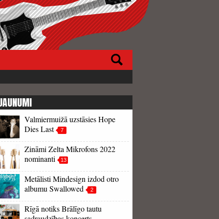
JAUNUMI
Valmiermuižā uzstāsies Hope
Dies Last
7
Zināmi Zelta Mikrofons 2022
nominanti
13
Metālisti Mindesign izdod otro
albumu Swallowed
2
Rīgā notiks Brālīgo tautu
sadraudzības koncerts