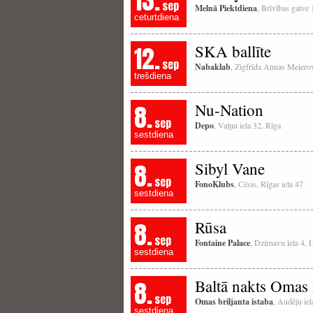
13.
sep
Melnā Piektdiena
, Brīvības gatve
ceturtdiena
12.
SKA ballīte
sep
Nabaklab
, Zigfrīda Annas Meierov
trešdiena
8.
Nu-Nation
sep
Depo
, Vaļņu iela 32, Rīga
sestdiena
8.
Sibyl Vane
sep
FonoKlubs
, Cēsis, Rīgas iela 47
sestdiena
8.
Rūsa
sep
Fontaine Palace
, Dzirnavu iela 4, 
sestdiena
8.
Baltā nakts Omas B
sep
Omas briljanta istaba
, Audēju iel
sestdiena