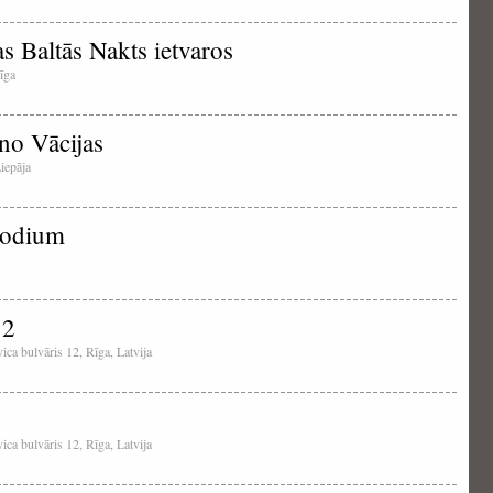
 Baltās Nakts ietvaros
Rīga
 no Vācijas
Liepāja
eodium
12
ica bulvāris 12, Rīga, Latvija
ica bulvāris 12, Rīga, Latvija