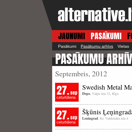
JAUNUMI
PASĀKUMI
F
Pasākumi
Pasākumu arhīvs
Vietas
PASĀKUMU ARHĪ
Septembris, 2012
27.
Swedish Metal M
sep
Depo
, Vaļņu iela 32, Rīga
ceturtdiena
27.
Šķūnis Ļeņingrad
sep
Leningrad
, Kr. Valdemāra iela 4
ceturtdiena