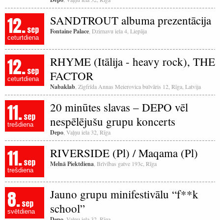
12.
SANDTROUT albuma prezentācija
sep
Fontaine Palace
, Dzirnavu iela 4, Liepāja
ceturtdiena
12.
RHYME (Itālija - heavy rock), THE
sep
FACTOR
ceturtdiena
Nabaklab
, Zigfrīda Annas Meierovica bulvāris 12, Rīga, Latvija
11.
20 minūtes slavas – DEPO vēl
sep
nespēlējušu grupu koncerts
trešdiena
Depo
, Vaļņu iela 32, Rīga
11.
RIVERSIDE (Pl) / Maqama (Pl)
sep
Melnā Piektdiena
, Brīvības gatve 193c, Rīga
trešdiena
8.
Jauno grupu minifestivālu “f**k
sep
school”
svētdiena
Depo
, Vaļņu iela 32, Rīga