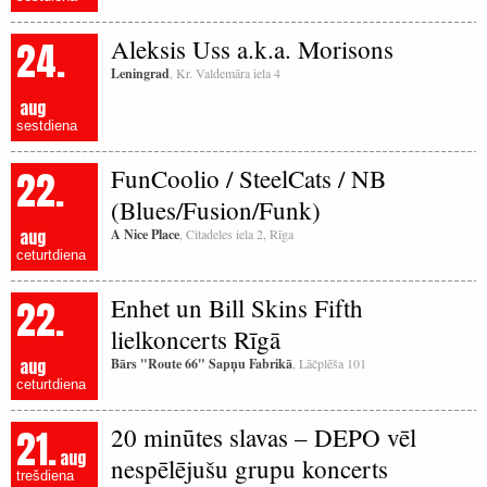
24.
Aleksis Uss a.k.a. Morisons
Leningrad
, Kr. Valdemāra iela 4
aug
sestdiena
22.
FunCoolio / SteelCats / NB
(Blues/Fusion/Funk)
aug
A Nice Place
, Citadeles iela 2, Rīga
ceturtdiena
22.
Enhet un Bill Skins Fifth
lielkoncerts Rīgā
aug
Bārs "Route 66" Sapņu Fabrikā
, Lāčplēša 101
ceturtdiena
21.
20 minūtes slavas – DEPO vēl
aug
nespēlējušu grupu koncerts
trešdiena