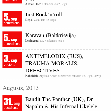
A Nice Place
, Citadeles iela 2, Rīga
5.
Just Rock’n’roll
sep
Depo
, Vaļņu iela 32, Rīga
ceturtdiena
5.
Karavan (Baltkrievija)
sep
Leningrad
, Kr. Valdemāra iela 4
ceturtdiena
3.
ANTIMELODIX (RUS),
sep
TRAUMA MORALIS,
otrdiena
DEFECTIVES
Nabaklab
, Zigfrīda Annas Meierovica bulvāris 12, Rīga, Latvija
Augusts, 2013
31.
Bandit The Panther (UK), Dr
aug
Napalm & His Infernal Ukelele
sestdiena