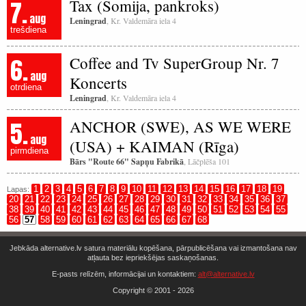
7.
Tax (Somija, pankroks)
aug
Leningrad
, Kr. Valdemāra iela 4
trešdiena
6.
Coffee and Tv SuperGroup Nr. 7
aug
Koncerts
otrdiena
Leningrad
, Kr. Valdemāra iela 4
5.
ANCHOR (SWE), AS WE WERE
aug
(USA) + KAIMAN (Rīga)
pirmdiena
Bārs "Route 66" Sapņu Fabrikā
, Lāčplēša 101
1
2
3
4
5
6
7
8
9
10
11
12
13
14
15
16
17
18
19
Lapas:
20
21
22
23
24
25
26
27
28
29
30
31
32
33
34
35
36
37
38
39
40
41
42
43
44
45
46
47
48
49
50
51
52
53
54
55
56
57
58
59
60
61
62
63
64
65
66
67
68
Jebkāda alternative.lv satura materiālu kopēšana, pārpublicēšana vai izmantošana nav
atļauta bez iepriekšējas saskaņošanas.
E-pasts relīzēm, informācijai un kontaktiem:
alt@alternative.lv
Copyright © 2001 - 2026