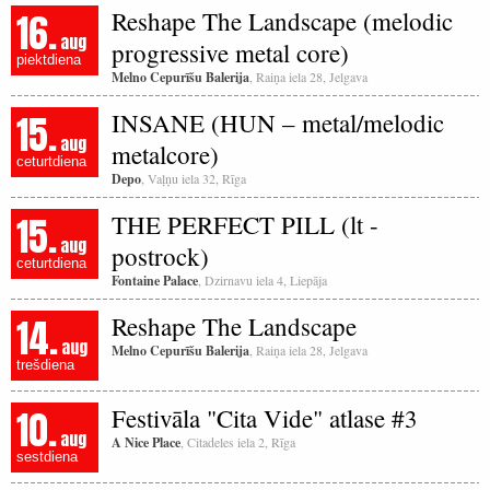
16.
Reshape The Landscape (melodic
aug
progressive metal core)
piektdiena
Melno Cepurīšu Balerija
, Raiņa iela 28, Jelgava
15.
INSANE (HUN – metal/melodic
aug
metalcore)
ceturtdiena
Depo
, Vaļņu iela 32, Rīga
15.
THE PERFECT PILL (lt -
aug
postrock)
ceturtdiena
Fontaine Palace
, Dzirnavu iela 4, Liepāja
14.
Reshape The Landscape
aug
Melno Cepurīšu Balerija
, Raiņa iela 28, Jelgava
trešdiena
10.
Festivāla "Cita Vide" atlase #3
aug
A Nice Place
, Citadeles iela 2, Rīga
sestdiena