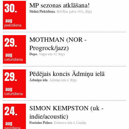
30.
MP sezonas atklāšana!
Melnā Piektdiena
, Brīvības gatve 193c, Rīga
aug
piektdiena
29.
MOTHMAN (NOR -
Progrock/jazz)
aug
Depo
, Vaļņu iela 32, Rīga
ceturtdiena
29.
Pēdējais koncis Ādmiņu ielā
Ādmiņu iela
, Ādmiņu iela 4, Rīga
aug
ceturtdiena
24.
SIMON KEMPSTON (uk -
indie/acoustic)
aug
Fontaine Palace
, Dzirnavu iela 4, Liepāja
sestdiena