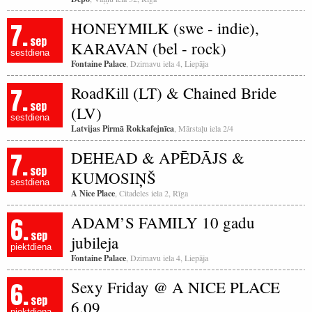
7.
HONEYMILK (swe - indie),
sep
KARAVAN (bel - rock)
sestdiena
Fontaine Palace
, Dzirnavu iela 4, Liepāja
7.
RoadKill (LT) & Chained Bride
sep
(LV)
sestdiena
Latvijas Pirmā Rokkafejnīca
, Mārstaļu iela 2/4
7.
DEHEAD & APĒDĀJS &
sep
KUMOSIŅŠ
sestdiena
A Nice Place
, Citadeles iela 2, Rīga
6.
ADAM’S FAMILY 10 gadu
sep
jubileja
piektdiena
Fontaine Palace
, Dzirnavu iela 4, Liepāja
6.
Sexy Friday @ A NICE PLACE
sep
6.09
piektdiena