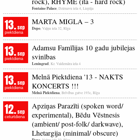
rock), RHYME (ita - hard rock)
Fontaine Palace
, Dzirnavu iela 4, Liepāja
13.
MARTA MIGLA – 3
sep
Depo
, Vaļņu iela 32, Rīga
piektdiena
13.
Adamsu Famīlijas 10 gadu jubilejas
sep
svinības
piektdiena
Leningrad
, Kr. Valdemāra iela 4
13.
Melnā Piektdiena '13 - NAKTS
sep
KONCERTS !!!
piektdiena
Melnā Piektdiena
, Brīvības gatve 193c, Rīga
12.
Apziņas Parazīti (spoken word/
sep
experimental), Bēdu Vēstnesis
ceturtdiena
(ambient/ post-folk/ darkwave),
Lhetargija (minimal/ obscure)
Depo
, Vaļņu iela 32, Rīga