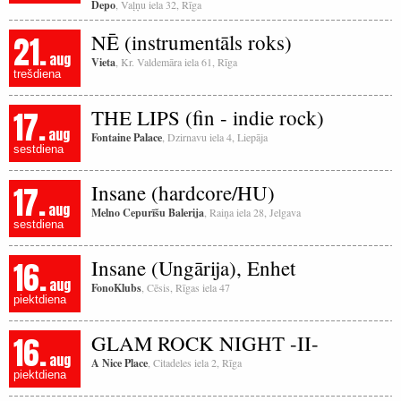
Depo
, Vaļņu iela 32, Rīga
21.
NĒ (instrumentāls roks)
aug
Vieta
, Kr. Valdemāra iela 61, Rīga
trešdiena
17.
THE LIPS (fin - indie rock)
aug
Fontaine Palace
, Dzirnavu iela 4, Liepāja
sestdiena
17.
Insane (hardcore/HU)
aug
Melno Cepurīšu Balerija
, Raiņa iela 28, Jelgava
sestdiena
16.
Insane (Ungārija), Enhet
aug
FonoKlubs
, Cēsis, Rīgas iela 47
piektdiena
16.
GLAM ROCK NIGHT -II-
aug
A Nice Place
, Citadeles iela 2, Rīga
piektdiena