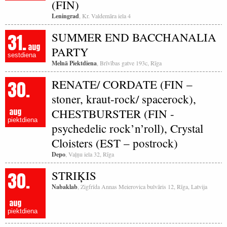
(FIN)
Leningrad
, Kr. Valdemāra iela 4
31.
SUMMER END BACCHANALIA
aug
PARTY
sestdiena
Melnā Piektdiena
, Brīvības gatve 193c, Rīga
30.
RENATE/ CORDATE (FIN –
stoner, kraut-rock/ spacerock),
aug
CHESTBURSTER (FIN -
piektdiena
psychedelic rock’n’roll), Crystal
Cloisters (EST – postrock)
Depo
, Vaļņu iela 32, Rīga
30.
STRIĶIS
Nabaklab
, Zigfrīda Annas Meierovica bulvāris 12, Rīga, Latvija
aug
piektdiena