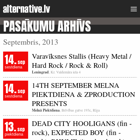
PASĀKUMU ARHĪVS
Septembris, 2013
14.
Varavīksnes Stallis (Heavy Metal /
sep
Hard Rock / Rock & Roll)
sestdiena
Leningrad
, Kr. Valdemāra iela 4
14.
14TH SEPTEMBER MELNA
sep
PIEKTDIENA & ZPRODUCTION
sestdiena
PRESENTS
Melnā Piektdiena
, Brīvības gatve 193c, Rīga
13.
DEAD CITY HOOLIGANS (fin -
sep
rock), EXPECTED BOY (fin -
piektdiena