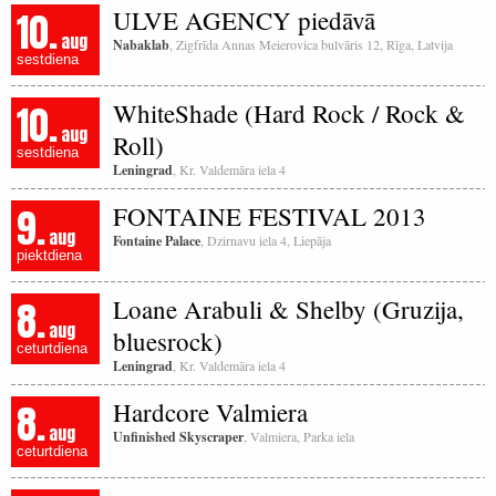
10.
ULVE AGENCY piedāvā
aug
Nabaklab
, Zigfrīda Annas Meierovica bulvāris 12, Rīga, Latvija
sestdiena
10.
WhiteShade (Hard Rock / Rock &
aug
Roll)
sestdiena
Leningrad
, Kr. Valdemāra iela 4
9.
FONTAINE FESTIVAL 2013
aug
Fontaine Palace
, Dzirnavu iela 4, Liepāja
piektdiena
8.
Loane Arabuli & Shelby (Gruzija,
aug
bluesrock)
ceturtdiena
Leningrad
, Kr. Valdemāra iela 4
8.
Hardcore Valmiera
aug
Unfinished Skyscraper
, Valmiera, Parka iela
ceturtdiena