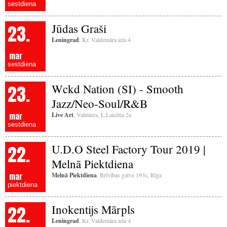
sestdiena
23.
Jūdas Graši
Leningrad
, Kr. Valdemāra iela 4
mar
sestdiena
23.
Wckd Nation (SI) - Smooth
Jazz/Neo-Soul/R&B
mar
Live Art
, Valmiera, L.Laicēna 2a
sestdiena
22.
U.D.O Steel Factory Tour 2019 |
Melnā Piektdiena
mar
Melnā Piektdiena
, Brīvības gatve 193c, Rīga
piektdiena
22.
Inokentijs Mārpls
Leningrad
, Kr. Valdemāra iela 4