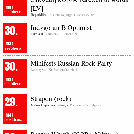
mar
[LV]
sestdiena
Republika
, Pils iela 14, Riga, Latvia LV-1050
30.
Indygo un B Optimist
Live Art
, Valmiera, L.Laicēna 2a
mar
sestdiena
30.
Minifests Russian Rock Party
Leningrad
, Kr. Valdemāra iela 4
mar
sestdiena
29.
Strapon (rock)
Melno Cepurīšu Balerija
, Raiņa iela 28, Jelgava
mar
piektdiena