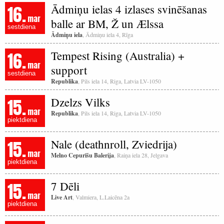
16.
Ādmiņu ielas 4 izlases svinēšanas
mar
balle ar BM, Ž un Ælssa
sestdiena
Ādmiņu iela
, Ādmiņu iela 4, Rīga
16.
Tempest Rising (Australia) +
mar
support
sestdiena
Republika
, Pils iela 14, Riga, Latvia LV-1050
15.
Dzelzs Vilks
mar
Republika
, Pils iela 14, Riga, Latvia LV-1050
piektdiena
15.
Nale (deathnroll, Zviedrija)
mar
Melno Cepurīšu Balerija
, Raiņa iela 28, Jelgava
piektdiena
15.
7 Dēli
mar
Live Art
, Valmiera, L.Laicēna 2a
piektdiena