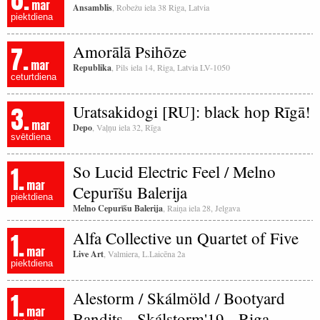
mar
Ansamblis
, Robežu iela 38 Riga, Latvia
piektdiena
7.
Amorālā Psihōze
mar
Republika
, Pils iela 14, Riga, Latvia LV-1050
ceturtdiena
3.
Uratsakidogi [RU]: black hop Rīgā!
mar
Depo
, Vaļņu iela 32, Rīga
svētdiena
1.
So Lucid Electric Feel / Melno
mar
Cepurīšu Balerija
piektdiena
Melno Cepurīšu Balerija
, Raiņa iela 28, Jelgava
1.
Alfa Collective un Quartet of Five
mar
Live Art
, Valmiera, L.Laicēna 2a
piektdiena
1.
Alestorm / Skálmöld / Bootyard
mar
Bandits - Skálstorm'19 - Riga