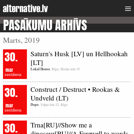
PASĀKUMU ARHĪVS
Marts, 2019
30.
Saturn's Husk [LV] un Hellhookah
[LT]
mar
Lokal House
, Rīga, Skolas iela 35
sestdiena
30.
Construct / Destruct • Rookas &
Undveld (LT)
mar
Depo
, Vaļņu iela 32, Rīga
sestdiena
30.
Trna[RU]//Show me a
dinosaur[RU]//A Farewell to words