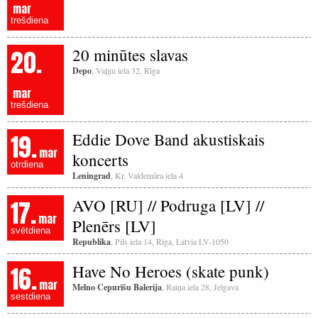
mar
trešdiena
20.
20 minūtes slavas
Depo
, Vaļņu iela 32, Rīga
mar
trešdiena
19.
Eddie Dove Band akustiskais
mar
koncerts
otrdiena
Leningrad
, Kr. Valdemāra iela 4
17.
AVO [RU] // Podruga [LV] //
mar
Plenērs [LV]
svētdiena
Republika
, Pils iela 14, Riga, Latvia LV-1050
16.
Have No Heroes (skate punk)
mar
Melno Cepurīšu Balerija
, Raiņa iela 28, Jelgava
sestdiena