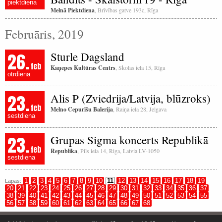
piektdiena
Melnā Piektdiena
, Brīvības gatve 193c, Rīga
Februāris, 2019
26.
Sturle Dagsland
feb
Kaņepes Kultūras Centrs
, Skolas iela 15, Rīga
otrdiena
23.
Alis P (Zviedrija/Latvija, blūzroks)
feb
Melno Cepurīšu Balerija
, Raiņa iela 28, Jelgava
sestdiena
23.
Grupas Sigma koncerts Republikā
feb
Republika
, Pils iela 14, Riga, Latvia LV-1050
sestdiena
1
2
3
4
5
6
7
8
9
10
11
12
13
14
15
16
17
18
19
Lapas:
20
21
22
23
24
25
26
27
28
29
30
31
32
33
34
35
36
37
38
39
40
41
42
43
44
45
46
47
48
49
50
51
52
53
54
55
56
57
58
59
60
61
62
63
64
65
66
67
68