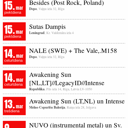
15.
Besides (Post Rock, Poland)
mar
Depo
, Vaļņu iela 32, Rīga
piektdiena
15.
Sutas Dampis
mar
Leningrad
, Kr. Valdemāra iela 4
piektdiena
14.
NALE (SWE) + The Vale,.M158
mar
Depo
, Vaļņu iela 32, Rīga
ceturtdiena
14.
Awakening Sun
mar
[NL,LT]//LegacyID//Intense
ceturtdiena
Republika
, Pils iela 14, Riga, Latvia LV-1050
13.
Awakening Sun (LT,NL) un Intense
mar
Melno Cepurīšu Balerija
, Raiņa iela 28, Jelgava
trešdiena
NUVO (instrumental metal) un Sv.