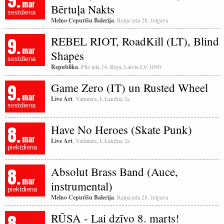
9.
mar
Bērtuļa Nakts
sestdiena
Melno Cepurīšu Balerija
, Raiņa iela 28, Jelgava
9.
REBEL RIOT, RoadKill (LT), Blind
mar
Shapes
sestdiena
Republika
, Pils iela 14, Riga, Latvia LV-1050
9.
Game Zero (IT) un Rusted Wheel
mar
Live Art
, Valmiera, L.Laicēna 2a
sestdiena
8.
Have No Heroes (Skate Punk)
mar
Live Art
, Valmiera, L.Laicēna 2a
piektdiena
8.
Absolut Brass Band (Auce,
mar
instrumental)
piektdiena
Melno Cepurīšu Balerija
, Raiņa iela 28, Jelgava
8.
RŪSA - Lai dzīvo 8. marts!