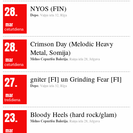
28.
NYOS (FIN)
Depo
, Vaļņu iela 32, Rīga
mar
ceturtdiena
28.
Crimson Day (Melodic Heavy
Metal, Somija)
mar
Melno Cepurīšu Balerija
, Raiņa iela 28, Jelgava
ceturtdiena
27.
gniter [FI] un Grinding Fear [FI]
Depo
, Vaļņu iela 32, Rīga
mar
trešdiena
23.
Bloody Heels (hard rock/glam)
Melno Cepurīšu Balerija
, Raiņa iela 28, Jelgava
mar