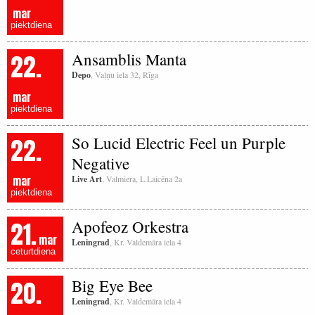
mar
piektdiena
22.
Ansamblis Manta
Depo
, Vaļņu iela 32, Rīga
mar
piektdiena
22.
So Lucid Electric Feel un Purple
Negative
mar
Live Art
, Valmiera, L.Laicēna 2a
piektdiena
21.
Apofeoz Orkestra
mar
Leningrad
, Kr. Valdemāra iela 4
ceturtdiena
20.
Big Eye Bee
Leningrad
, Kr. Valdemāra iela 4