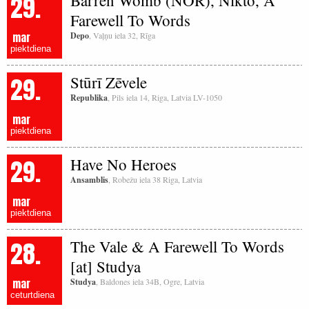
29.
Barren Womb (NOR), Nikto, A
Farewell To Words
mar
Depo
, Vaļņu iela 32, Rīga
piektdiena
29.
Stūrī Zēvele
Republika
, Pils iela 14, Riga, Latvia LV-1050
mar
piektdiena
29.
Have No Heroes
Ansamblis
, Robežu iela 38 Riga, Latvia
mar
piektdiena
28.
The Vale & A Farewell To Words
[at] Studya
mar
Studya
, Baldones iela 34B, Ogre, Latvia
ceturtdiena