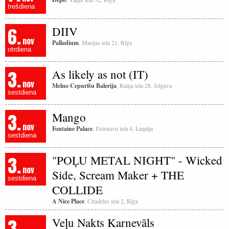
trešdiena
6.
DIIV
nov
Palladium
, Marijas iela 21, Rīga
otrdiena
3.
As likely as not (IT)
nov
Melno Cepurīšu Balerija
, Raiņa iela 28, Jelgava
sestdiena
3.
Mango
nov
Fontaine Palace
, Dzirnavu iela 4, Liepāja
sestdiena
3.
"POĻU METAL NIGHT" - Wicked
nov
Side, Scream Maker + THE
sestdiena
COLLIDE
A Nice Place
, Citadeles iela 2, Rīga
3.
Veļu Nakts Karnevāls