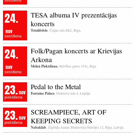
sestdiena
24.
TESA albuma IV prezentācijas
koncerts
nov
Totaldobže
, Ūnijas iela 8/k2, Riga,
sestdiena
24.
Folk/Pagan koncerts ar Krievijas
Arkona
nov
Melnā Piektdiena
, Brīvības gatve 193c, Rīga
sestdiena
23.
Pedal to the Metal
nov
Fontaine Palace
, Dzirnavu iela 4, Liepāja
piektdiena
23.
SCREAMPIECE, ART OF
nov
KEEPING SECRETS
piektdiena
Nabaklab
, Zigfrīda Annas Meierovica bulvāris 12, Rīga, Latvija