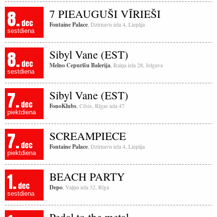
8.
7 PIEAUGUŠI VĪRIEŠI
dec
Fontaine Palace
, Dzirnavu iela 4, Liepāja
sestdiena
8.
Sibyl Vane (EST)
dec
Melno Cepurīšu Balerija
, Raiņa iela 28, Jelgava
sestdiena
7.
Sibyl Vane (EST)
dec
FonoKlubs
, Cēsis, Rīgas iela 47
piektdiena
7.
SCREAMPIECE
dec
Fontaine Palace
, Dzirnavu iela 4, Liepāja
piektdiena
1.
BEACH PARTY
dec
Depo
, Vaļņu iela 32, Rīga
sestdiena