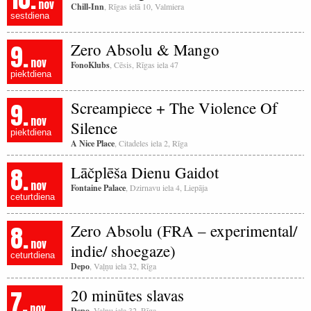
nov
Chill-Inn
, Rīgas ielā 10, Valmiera
sestdiena
9.
Zero Absolu & Mango
nov
FonoKlubs
, Cēsis, Rīgas iela 47
piektdiena
9.
Screampiece + The Violence Of
nov
Silence
piektdiena
A Nice Place
, Citadeles iela 2, Rīga
8.
Lāčplēša Dienu Gaidot
nov
Fontaine Palace
, Dzirnavu iela 4, Liepāja
ceturtdiena
8.
Zero Absolu (FRA – experimental/
nov
indie/ shoegaze)
ceturtdiena
Depo
, Vaļņu iela 32, Rīga
7.
20 minūtes slavas
nov
Depo
, Vaļņu iela 32, Rīga