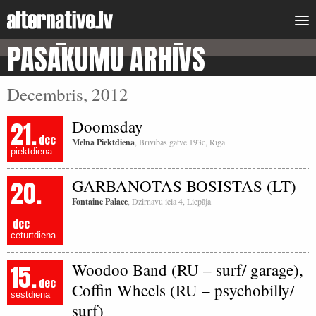
PASĀKUMU ARHĪVS
Decembris, 2012
21.
Doomsday
dec
Melnā Piektdiena
, Brīvības gatve 193c, Rīga
piektdiena
20.
GARBANOTAS BOSISTAS (LT)
Fontaine Palace
, Dzirnavu iela 4, Liepāja
dec
ceturtdiena
15.
Woodoo Band (RU – surf/ garage),
dec
Coffin Wheels (RU – psychobilly/
sestdiena
surf)