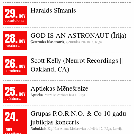
29.
Haralds Sīmanis
nov
,
ceturtdiena
28.
GOD IS AN ASTRONAUT (Īrija)
nov
Ģertrūdes ielas teātris
, Ģertrūdes iela 101a, Rīga
trešdiena
26.
Scott Kelly (Neurot Recordings ||
nov
Oakland, CA)
pirmdiena
,
25.
Aptiekas Mēnešreize
nov
Aptieka
, Mazā Miesnieku iela 1, Rīga
svētdiena
24.
Grupas P.O.R.N.O. & Co 10 gadu
jubilejas koncerts
nov
Nabaklab
, Zigfrīda Annas Meierovica bulvāris 12, Rīga, Latvija