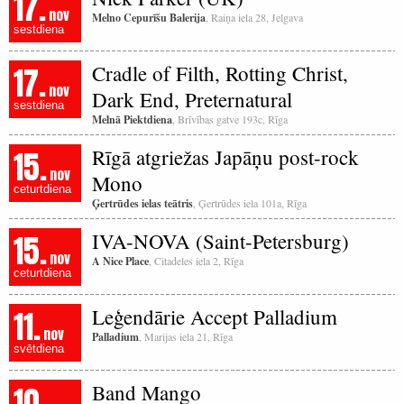
17.
nov
Melno Cepurīšu Balerija
, Raiņa iela 28, Jelgava
sestdiena
17.
Cradle of Filth, Rotting Christ,
nov
Dark End, Preternatural
sestdiena
Melnā Piektdiena
, Brīvības gatve 193c, Rīga
15.
Rīgā atgriežas Japāņu post-rock
nov
Mono
ceturtdiena
Ģertrūdes ielas teātris
, Ģertrūdes iela 101a, Rīga
15.
IVA-NOVA (Saint-Petersburg)
nov
A Nice Place
, Citadeles iela 2, Rīga
ceturtdiena
11.
Leģendārie Accept Palladium
nov
Palladium
, Marijas iela 21, Rīga
svētdiena
10.
Band Mango