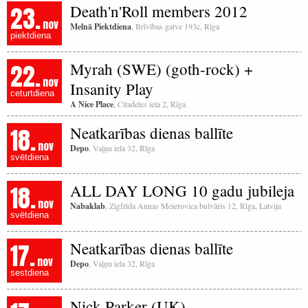
23.
Death'n'Roll members 2012
nov
Melnā Piektdiena
, Brīvības gatve 193c, Rīga
piektdiena
22.
Myrah (SWE) (goth-rock) +
nov
Insanity Play
ceturtdiena
A Nice Place
, Citadeles iela 2, Rīga
18.
Neatkarības dienas ballīte
nov
Depo
, Vaļņu iela 32, Rīga
svētdiena
18.
ALL DAY LONG 10 gadu jubileja
nov
Nabaklab
, Zigfrīda Annas Meierovica bulvāris 12, Rīga, Latvija
svētdiena
17.
Neatkarības dienas ballīte
nov
Depo
, Vaļņu iela 32, Rīga
sestdiena
Nick Parker (UK)