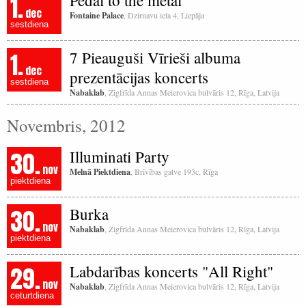
1.
Pedal to the metal
dec
Fontaine Palace
, Dzirnavu iela 4, Liepāja
sestdiena
1.
7 Pieauguši Vīrieši albuma
dec
prezentācijas koncerts
sestdiena
Nabaklab
, Zigfrīda Annas Meierovica bulvāris 12, Rīga, Latvija
Novembris, 2012
30.
Illuminati Party
nov
Melnā Piektdiena
, Brīvības gatve 193c, Rīga
piektdiena
30.
Burka
nov
Nabaklab
, Zigfrīda Annas Meierovica bulvāris 12, Rīga, Latvija
piektdiena
29.
Labdarības koncerts "All Right"
nov
Nabaklab
, Zigfrīda Annas Meierovica bulvāris 12, Rīga, Latvija
ceturtdiena