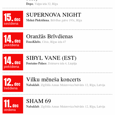
Depo
, Vaļņu iela 32, Rīga
15.
SUPERNOVA NIGHT
dec
Melnā Piektdiena
, Brīvības gatve 193c, Rīga
sestdiena
14.
Oranžās Brīvdienas
dec
FonoKlubs
, Cēsis, Rīgas iela 47
piektdiena
14.
SIBYL VANE (EST)
dec
Fontaine Palace
, Dzirnavu iela 4, Liepāja
piektdiena
12.
Vilku mēneša koncerts
dec
Nabaklab
, Zigfrīda Annas Meierovica bulvāris 12, Rīga, Latvija
trešdiena
11.
SHAM 69
dec
Nabaklab
, Zigfrīda Annas Meierovica bulvāris 12, Rīga, Latvija
otrdiena