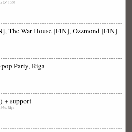
tvia LV-1050
IN], The War House [FIN], Ozzmond [FIN]
pop Party, Riga
) + support
 193c, Rīga