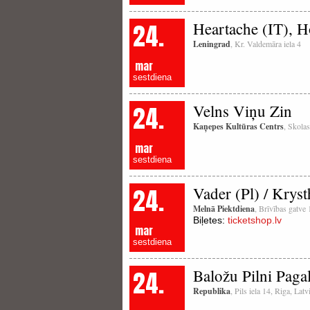
24.
Heartache (IT), 
Leningrad
, Kr. Valdemāra iela 4
mar
sestdiena
24.
Velns Viņu Zin
Kaņepes Kultūras Centrs
, Skolas
mar
sestdiena
24.
Vader (Pl) / Kryst
Melnā Piektdiena
, Brīvības gatve
Biļetes:
ticketshop.lv
mar
sestdiena
24.
Baložu Pilni Paga
Republika
, Pils iela 14, Riga, La