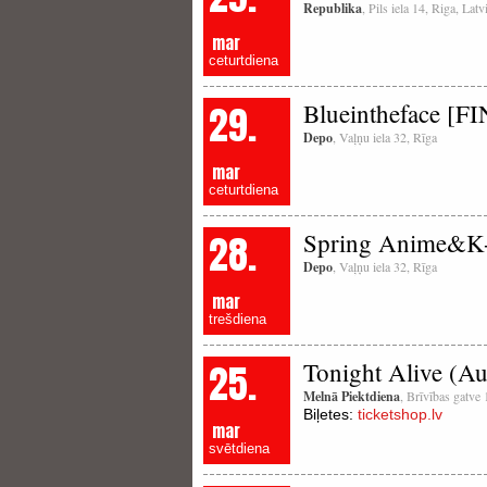
Republika
, Pils iela 14, Riga, La
mar
ceturtdiena
29.
Blueintheface [F
Depo
, Vaļņu iela 32, Rīga
mar
ceturtdiena
28.
Spring Anime&K-
Depo
, Vaļņu iela 32, Rīga
mar
trešdiena
25.
Tonight Alive (Au
Melnā Piektdiena
, Brīvības gatve
Biļetes:
ticketshop.lv
mar
svētdiena