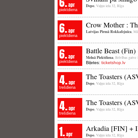
6.
apr
Depo
, Vaļņu iela 32, Rīga
piektdiena
6.
Crow Mother : Th
apr
Latvijas Pirmā Rokkafejnīca
, Mā
piektdiena
6.
Battle Beast (Fin)
apr
Melnā Piektdiena
, Brīvības gatve
piektdiena
Biļetes:
ticketshop.lv
4.
The Toasters (AS
apr
Depo
, Vaļņu iela 32, Rīga
trešdiena
4.
The Toasters (AS
apr
Depo
, Vaļņu iela 32, Rīga
trešdiena
1.
Arkadia [FIN] + 
apr
Depo
, Vaļņu iela 32, Rīga