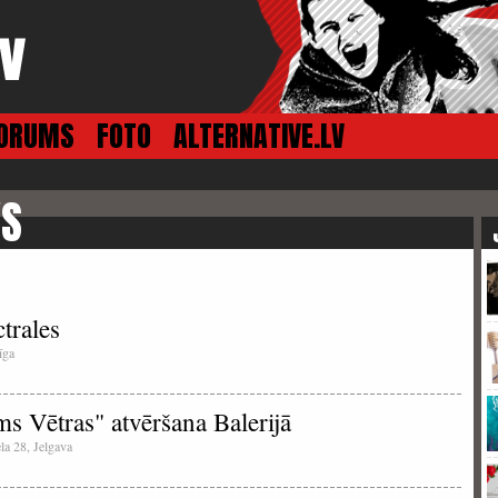
ORUMS
FOTO
ALTERNATIVE.LV
VS
trales
īga
 Vētras" atvēršana Balerijā
ela 28, Jelgava