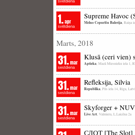
svētdiena
1.
Supreme Havoc (S
apr
Melno Cepurīšu Balerija
, Raiņa i
svētdiena
Marts, 2018
31.
Klusā (ceri vien) 
mar
Aptieka
, Mazā Miesnieku iela 1, R
sestdiena
31.
Refleksija, Silvia
mar
Republika
, Pils iela 14, Riga, La
sestdiena
31.
Skyforger + NU
mar
Live Art
, Valmiera, L.Laicēna 2a
sestdiena
СЛОТ [The Slot] 