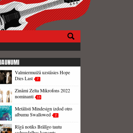
JAUNUMI
Valmiermuižā uzstāsies Hope
Dies Last
7
Zināmi Zelta Mikrofons 2022
nominanti
13
Metālisti Mindesign izdod otro
albumu Swallowed
2
Rīgā notiks Brālīgo tautu
sadraudzības koncerts