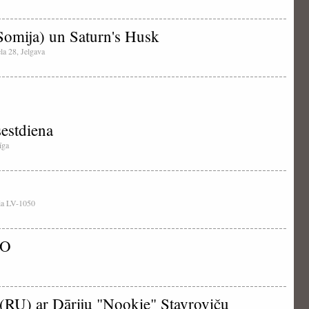
omija) un Saturn's Husk
ela 28, Jelgava
sestdiena
īga
tvia LV-1050
VO
(RU) ar Dāriju "Nookie" Stavroviču