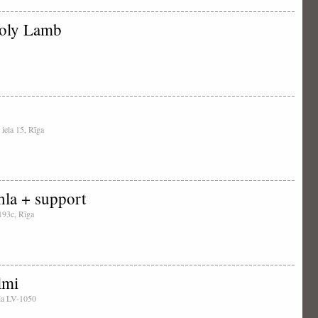
Holy Lamb
 iela 15, Rīga
hla + support
 193c, Rīga
lmi
tvia LV-1050