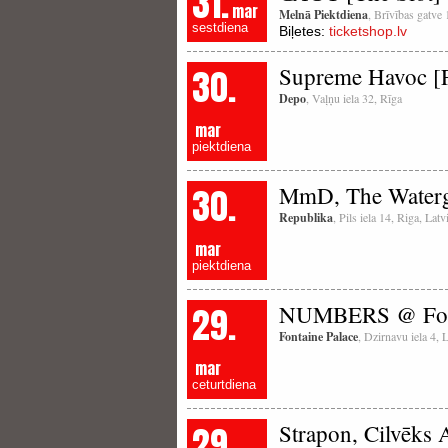
31.
mar
Melnā Piektdiena
, Brīvības gatve
sestdiena
Biļetes:
ticketshop.lv
30.
Supreme Havoc [F
Depo
, Vaļņu iela 32, Rīga
mar
piektdiena
30.
MmD, The Waterg
Republika
, Pils iela 14, Riga, La
mar
piektdiena
29.
NUMBERS @ Font
Fontaine Palace
, Dzirnavu iela 4, 
mar
ceturtdiena
29.
Strapon, Cilvēks 