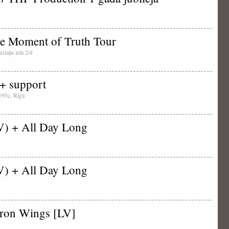
e Moment of Truth Tour
rstaļu iela 2/4
 + support
 193c, Rīga
V) + All Day Long
V) + All Day Long
Iron Wings [LV]