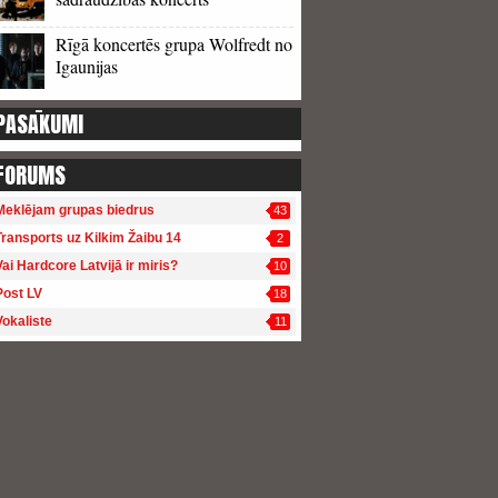
Rīgā koncertēs grupa Wolfredt no
Igaunijas
PASĀKUMI
FORUMS
Meklējam grupas biedrus
43
Transports uz Kilkim Žaibu 14
2
Vai Hardcore Latvijā ir miris?
10
Post LV
18
Vokaliste
11