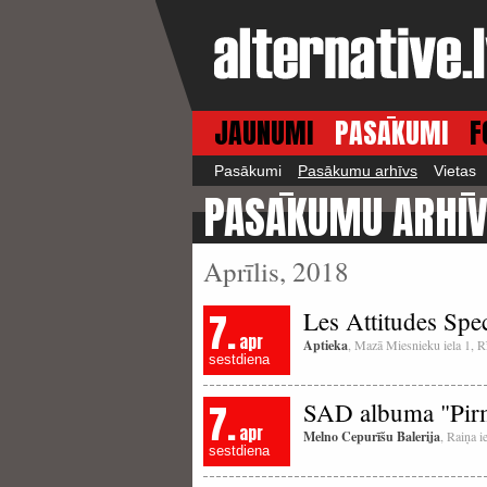
JAUNUMI
PASĀKUMI
F
Pasākumi
Pasākumu arhīvs
Vietas
PASĀKUMU ARHĪ
Aprīlis, 2018
7.
Les Attitudes Spec
apr
Aptieka
, Mazā Miesnieku iela 1, R
sestdiena
7.
SAD albuma "Pirms
apr
Melno Cepurīšu Balerija
, Raiņa i
sestdiena