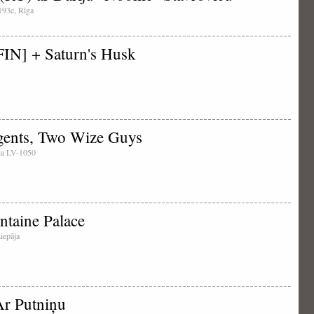
 193c, Rīga
IN] + Saturn's Husk
ents, Two Wize Guys
tvia LV-1050
aine Palace
Liepāja
Ar Putniņu