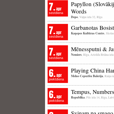
7.
Papyllon (Slovāki
apr
Words
sestdiena
Depo
, Vaļņu iela 32, Rīga
7.
Garbanotas Bosist
apr
Kaņepes Kultūras Centrs
, Skolas
sestdiena
7.
Mēnessputni & Ja
apr
Nemiers
, Rīga, Aristīda Briāna iel
sestdiena
6.
Playing China Han
apr
Melno Cepurīšu Balerija
, Raiņa i
piektdiena
6.
Tempus, Numbers
apr
Republika
, Pils iela 14, Riga, La
piektdiena
Svinam pa smago 