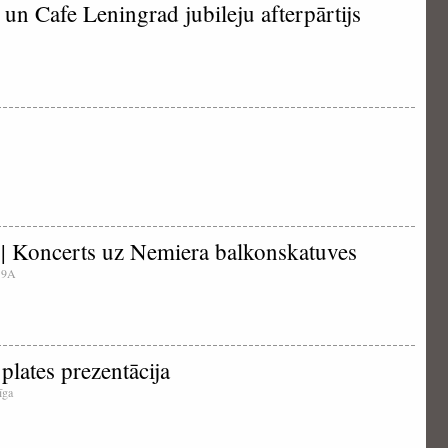
un Cafe Leningrad jubileju afterpārtijs
 | Koncerts uz Nemiera balkonskatuves
a 9A
plates prezentācija
īga