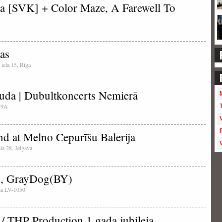
ja [SVK] + Color Maze, A Farewell To
as
 iela 15, Rīga
uda | Dubultkoncerts Nemierā
a 9A
d at Melno Cepurīšu Balerija
ela 28, Jelgava
, GrayDog(BY)
tvia LV-1050
/ THP Production 1 gada jubileja