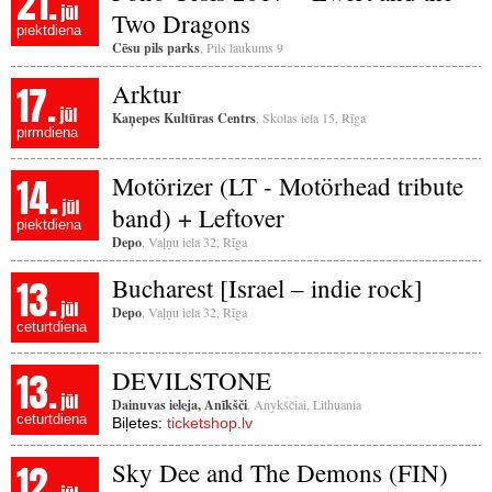
21.
jūl
Two Dragons
piektdiena
Cēsu pils parks
, Pils laukums 9
17.
Arktur
jūl
Kaņepes Kultūras Centrs
, Skolas iela 15, Rīga
pirmdiena
14.
Motörizer (LT - Motörhead tribute
jūl
band) + Leftover
piektdiena
Depo
, Vaļņu iela 32, Rīga
13.
Bucharest [Israel – indie rock]
jūl
Depo
, Vaļņu iela 32, Rīga
ceturtdiena
13.
DEVILSTONE
jūl
Dainuvas ieleja, Anīkšči
, Anykščiai, Lithuania
ceturtdiena
Biļetes:
ticketshop.lv
12.
Sky Dee and The Demons (FIN)