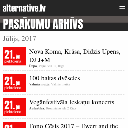
PASĀKUMU ARHĪVS
Jūlijs, 2017
21.
Nova Koma, Krāsa, Didzis Upens,
jūl
DJ J+M
piektdiena
Depo
, Vaļņu iela 32, Rīga
21.
100 baltas dvēseles
jūl
Valmiermuiža
, Valmiermuiža
piektdiena
21.
Vegānfestivāla Ieskaņu koncerts
jūl
Autentika
, Bruņinieku iela 2 Riga
piektdiena
Fono Cēsis 2017 – Ewert and the