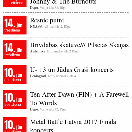
Johnny & The Burnouts
ceturtdiena
Depo
, Vaļņu iela 32, Rīga
14.
Resnie putni
jūn
NOASS
, AB dambis 2, Rīga
trešdiena
14.
Brīvdabas skatuve/// Pilsētas Skaņas
jūn
Autentika
, Bruņinieku iela 2 Riga
trešdiena
10.
U- 13 un Jūdas Graši koncerts
jūn
Leningrad
, Kr. Valdemāra iela 4
sestdiena
10.
Ten After Dawn (FIN) + A Farewell
jūn
To Words
sestdiena
Depo
, Vaļņu iela 32, Rīga
10.
Metal Battle Latvia 2017 Fināla
jūn
koncerts
sestdiena