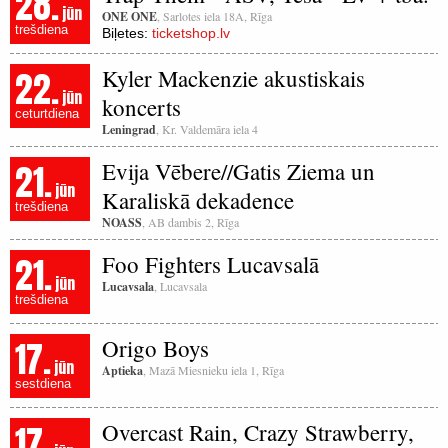
28.
jūn
ONE ONE
, Sarlotes iela 18A, Rīga
trešdiena
Biļetes:
ticketshop.lv
22.
Kyler Mackenzie akustiskais
jūn
koncerts
ceturtdiena
Leningrad
, Kr. Valdemāra iela 4
21.
Evija Vēbere//Gatis Ziema un
jūn
Karaliskā dekadence
trešdiena
NOASS
, AB dambis 2, Rīga
21.
Foo Fighters Lucavsalā
jūn
Lucavsala
, Lucavsala
trešdiena
17.
Origo Boys
jūn
Aptieka
, Mazā Miesnieku iela 1, Rīga
sestdiena
17.
Overcast Rain, Crazy Strawberry,