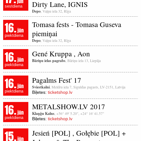
jūn
Dirty Lane, IGNIS
sestdiena
Depo
, Vaļņu iela 32, Rīga
16.
Tomasa fests - Tomasa Guseva
jūn
piemiņai
piektdiena
Depo
, Vaļņu iela 32, Rīga
16.
Gené Kruppa , Aon
jūn
Bāriņu ielas pagrabs
, Bāriņu iela 13, Liepāja
piektdiena
16.
Pagalms Fest' 17
jūn
Sviestkalni
, Meldru iela 7, Siguldas pagasts, LV-2151, Latvija
piektdiena
Biļetes:
ticketshop.lv
16.
METALSHOW.LV 2017
jūn
Klaņģu Kalns
, +56° 49' 5.20", +24° 16' 41.57"
piektdiena
Biļetes:
ticketshop.lv
15.
Jesień [POL] , Gołębie [POL] +
jūn