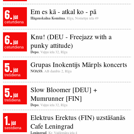
6.
Em es kā - atkal ko - pā
jūl
Hāgenskalna Komūna
, Rīga, Nometņu iela 49
ceturtdiena
6.
Knu! (DEU - Freejazz with a
jūl
punky attitude)
ceturtdiena
Depo
, Vaļņu iela 32, Rīga
5.
Grupas Inokentijs Mārpls koncerts
jūl
NOASS
, AB dambis 2, Rīga
trešdiena
5.
Slow Bloomer [DEU] +
jūl
Mumrunner [FIN]
trešdiena
Depo
, Vaļņu iela 32, Rīga
1.
Elektrus Erektus (FIN) uzstāšanās
jūl
Cafe Leningrad
sestdiena
Leningrad
, Kr. Valdemāra iela 4