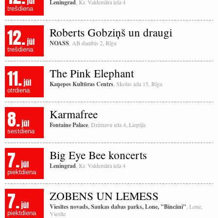
jūl
Leningrad
, Kr. Valdemāra iela 4
trešdiena
12.
Roberts Gobziņš un draugi
jūl
NOASS
, AB dambis 2, Rīga
trešdiena
11.
The Pink Elephant
jūl
Kaņepes Kultūras Centrs
, Skolas iela 15, Rīga
otrdiena
8.
Karmafree
jūl
Fontaine Palace
, Dzirnavu iela 4, Liepāja
sestdiena
7.
Big Eye Bee koncerts
jūl
Leningrad
, Kr. Valdemāra iela 4
piektdiena
7.
ZOBENS UN LEMESS
jūl
Viesītes novads, Saukas dabas parks, Lone, "Bincāni"
, Lone,
piektdiena
Viesīte