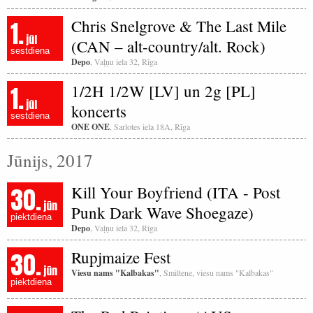
1.
Chris Snelgrove & The Last Mile
jūl
(CAN – alt-country/alt. Rock)
sestdiena
Depo
, Vaļņu iela 32, Rīga
1.
1/2H 1/2W [LV] un 2g [PL]
jūl
koncerts
sestdiena
ONE ONE
, Sarlotes iela 18A, Rīga
Jūnijs, 2017
30.
Kill Your Boyfriend (ITA - Post
jūn
Punk Dark Wave Shoegaze)
piektdiena
Depo
, Vaļņu iela 32, Rīga
30.
Rupjmaize Fest
jūn
Viesu nams "Kalbakas"
, Smiltene, viesu nams "Kalbakas"
piektdiena