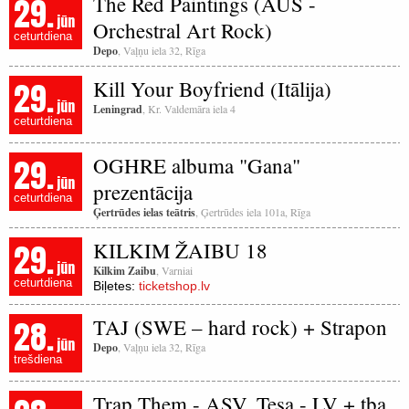
29.
The Red Paintings (AUS -
jūn
Orchestral Art Rock)
ceturtdiena
Depo
, Vaļņu iela 32, Rīga
29.
Kill Your Boyfriend (Itālija)
jūn
Leningrad
, Kr. Valdemāra iela 4
ceturtdiena
29.
OGHRE albuma "Gana"
jūn
prezentācija
ceturtdiena
Ģertrūdes ielas teātris
, Ģertrūdes iela 101a, Rīga
29.
KILKIM ŽAIBU 18
jūn
Kilkim Zaibu
, Varniai
ceturtdiena
Biļetes:
ticketshop.lv
28.
TAJ (SWE – hard rock) + Strapon
jūn
Depo
, Vaļņu iela 32, Rīga
trešdiena
Trap Them - ASV, Tesa - LV + tba.