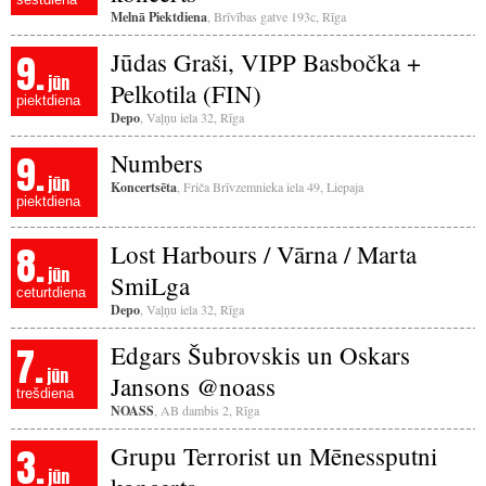
Melnā Piektdiena
, Brīvības gatve 193c, Rīga
9.
Jūdas Graši, VIPP Basbočka +
jūn
Pelkotila (FIN)
piektdiena
Depo
, Vaļņu iela 32, Rīga
9.
Numbers
jūn
Koncertsēta
, Friča Brīvzemnieka iela 49, Liepaja
piektdiena
8.
Lost Harbours / Vārna / Marta
jūn
SmiLga
ceturtdiena
Depo
, Vaļņu iela 32, Rīga
7.
Edgars Šubrovskis un Oskars
jūn
Jansons @noass
trešdiena
NOASS
, AB dambis 2, Rīga
3.
Grupu Terrorist un Mēnessputni
jūn