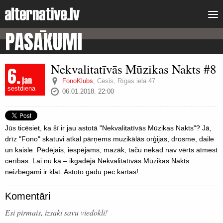
PASĀKUMI
Nekvalitatīvās Mūzikas Nakts #8
6.
jan
FonoKlubs
,
Cēsis, Rīgas iela 47
sestdiena
06.01.2018. 22:00
Jūs ticēsiet, ka šī ir jau astotā "Nekvalitatīvās Mūzikas Nakts"? Jā,
drīz "Fono" skatuvi atkal pārņems muzikālās orģijas, drosme, daile
un kaisle. Pēdējais, iespējams, mazāk, taču nekad nav vērts atmest
cerības. Lai nu kā – ikgadējā Nekvalitatīvās Mūzikas Nakts
neizbēgami ir klāt. Astoto gadu pēc kārtas!
Komentāri
Esi pirmais, izsaki savu viedokli!