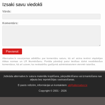
Izsaki savu viedokli
Vārds:
Komentārs:
Pievienot
Alternative.lv neuzņemas atbildību par komentāru saturu, kā arī aicina ievērot vispārējas
ētikas normas un LR likumdošanu. Portāla pārstāvji patur tiesības dzēst neatbilstošus
komentārus, kā arī uzsver, ka neskaidrību gadījumā administratoriem vienmēr taisnība.
Jebkāda alternative.lv satura materiālu kopēšana, pārpublicēšana vai izmantošana nav
atļauta bez iepriekšējas saskaņošanas.
E-pasts relīzēm, informācijai un kontaktiem:
alt@alternative.lv
Copyright © 2001 - 2026