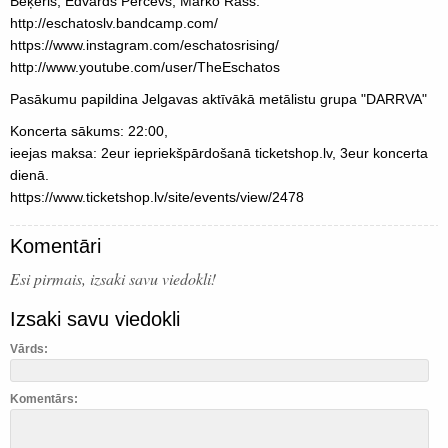
Beķeris, Edvards Percevs, Marko Rass.
http://eschatoslv.bandcamp.com/
https://www.instagram.com/eschatosrising/
http://www.youtube.com/user/TheEschatos
Pasākumu papildina Jelgavas aktīvākā metālistu grupa "DARRVA"
Koncerta sākums: 22:00,
ieejas maksa: 2eur iepriekšpārdošanā ticketshop.lv, 3eur koncerta
dienā.
https://www.ticketshop.lv/site/events/view/2478
Komentāri
Esi pirmais, izsaki savu viedokli!
Izsaki savu viedokli
Vārds:
Komentārs: