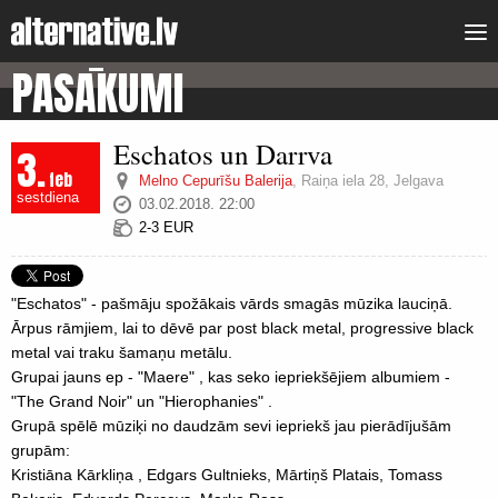
PASĀKUMI
Eschatos un Darrva
3.
feb
Melno Cepurīšu Balerija
,
Raiņa iela 28, Jelgava
sestdiena
03.02.2018. 22:00
2-3 EUR
"Eschatos" - pašmāju spožākais vārds smagās mūzika lauciņā.
Ārpus rāmjiem, lai to dēvē par post black metal, progressive black
metal vai traku šamaņu metālu.
Grupai jauns ep - "Maere" , kas seko iepriekšējiem albumiem -
"The Grand Noir" un "Hierophanies" .
Grupā spēlē mūziķi no daudzām sevi iepriekš jau pierādījušām
grupām:
Kristiāna Kārkliņa , Edgars Gultnieks, Mārtiņš Platais, Tomass