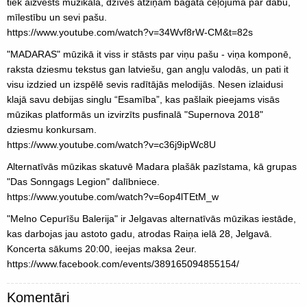
tiek aizvests muzikālā, dzīves atziņām bagātā ceļojumā par dabu,
mīlestību un sevi pašu.
https://www.youtube.com/watch?v=34Wvf8rW-CM&t=82s
"MADARAS" mūzikā it viss ir stāsts par viņu pašu - viņa komponē,
raksta dziesmu tekstus gan latviešu, gan angļu valodās, un pati it
visu izdzied un izspēlē sevis radītājās melodijās. Nesen izlaidusi
klajā savu debijas singlu “Esamība”, kas pašlaik pieejams visās
mūzikas platformās un izvirzīts pusfinalā "Supernova 2018"
dziesmu konkursam.
https://www.youtube.com/watch?v=c36j9ipWc8U
Alternatīvās mūzikas skatuvē Madara plašāk pazīstama, kā grupas
"Das Sonngags Legion" dalībniece.
https://www.youtube.com/watch?v=6op4lTEtM_w
"Melno Cepurīšu Balerija" ir Jelgavas alternatīvās mūzikas iestāde,
kas darbojas jau astoto gadu, atrodas Raiņa ielā 28, Jelgavā.
Koncerta sākums 20:00, ieejas maksa 2eur.
https://www.facebook.com/events/389165094855154/
Komentāri