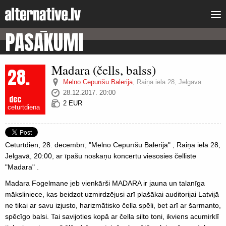
PASĀKUMI
Madara (čells, balss)
28.
Melno Cepurīšu Balerija
,
Raiņa iela 28, Jelgava
28.12.2017. 20:00
dec
2 EUR
ceturtdiena
Ceturtdien, 28. decembrī, "Melno Cepurīšu Balerijā" , Raiņa ielā 28,
Jelgavā, 20:00, ar īpašu noskaņu koncertu viesosies čelliste
"Madara" .
Madara Fogelmane jeb vienkārši MADARA ir jauna un talanīga
māksliniece, kas beidzot uzmirdzējusi arī plašākai auditorijai Latvijā
ne tikai ar savu izjusto, harizmātisko čella spēli, bet arī ar šarmanto,
spēcīgo balsi. Tai savijoties kopā ar čella silto toni, ikviens acumirklī