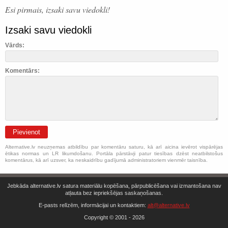
Esi pirmais, izsaki savu viedokli!
Izsaki savu viedokli
Vārds:
Komentārs:
Pievienot
Alternative.lv neuzņemas atbildību par komentāru saturu, kā arī aicina ievērot vispārējas
ētikas normas un LR likumdošanu. Portāla pārstāvji patur tiesības dzēst neatbilstošus
komentārus, kā arī uzsver, ka neskaidrību gadījumā administratoriem vienmēr taisnība.
Jebkāda alternative.lv satura materiālu kopēšana, pārpublicēšana vai izmantošana nav
atļauta bez iepriekšējas saskaņošanas.
E-pasts relīzēm, informācijai un kontaktiem:
alt@alternative.lv
Copyright © 2001 - 2026