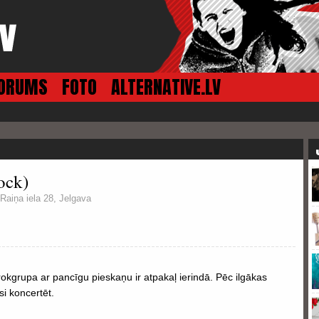
ORUMS
FOTO
ALTERNATIVE.LV
ock)
Raiņa iela 28, Jelgava
rokgrupa ar pancīgu pieskaņu ir atpakaļ ierindā. Pēc ilgākas
i koncertēt.