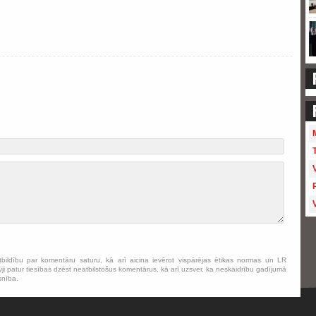
tbildību par komentāru saturu, kā arī aicina ievērot vispārējas ētikas normas un LR
ji patur tiesības dzēst neatbilstošus komentārus, kā arī uzsver, ka neskaidrību gadījumā
snība.