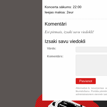
Koncerta sākums: 22:00
Ieejas maksa: 2eur
Komentāri
Esi pirmais, izsaki savu viedokli!
Izsaki savu viedokli
Vārds:
Komentārs:
Pievienot
Alternative.lv neuzņemas a
likumdošanu. Portāla pārstāv
administratoriem vienmēr tai