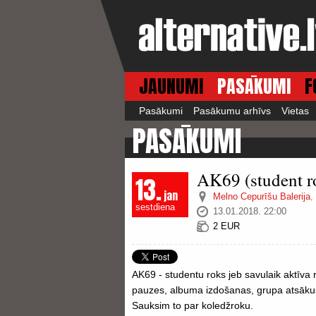
JAUNUMI
PASĀKUMI
F
Pasākumi
Pasākumu arhīvs
Vietas
PASĀKUMI
AK69 (student r
13.
jan
Melno Cepurīšu Balerija
,
sestdiena
13.01.2018. 22:00
2 EUR
AK69 - studentu roks jeb savulaik aktīva 
pauzes, albuma izdošanas, grupa atsākus
Sauksim to par koledžroku.