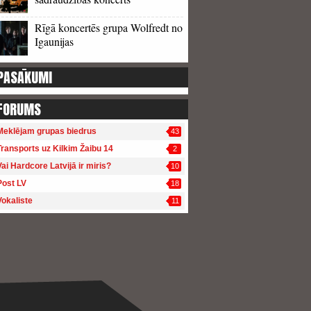
Rīgā koncertēs grupa Wolfredt no
Igaunijas
PASĀKUMI
FORUMS
Meklējam grupas biedrus
43
Transports uz Kilkim Žaibu 14
2
Vai Hardcore Latvijā ir miris?
10
Post LV
18
Vokaliste
11