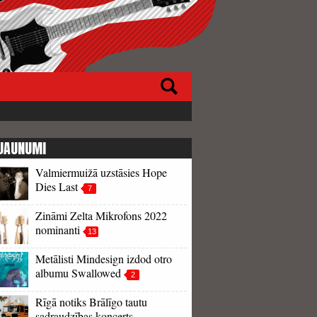
JAUNUMI
Valmiermuižā uzstāsies Hope
Dies Last
7
Zināmi Zelta Mikrofons 2022
nominanti
13
Metālisti Mindesign izdod otro
albumu Swallowed
2
Rīgā notiks Brālīgo tautu
sadraudzības koncerts