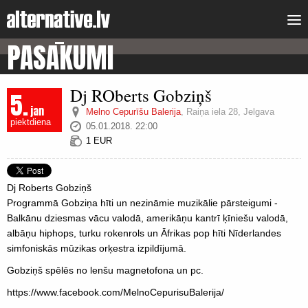
PASĀKUMI
Dj ROberts Gobziņš
5.
jan
Melno Cepurīšu Balerija
,
Raiņa iela 28, Jelgava
piektdiena
05.01.2018. 22:00
1 EUR
Dj Roberts Gobziņš
Programmā Gobziņa hīti un nezināmie muzikālie pārsteigumi -
Balkānu dziesmas vācu valodā, amerikāņu kantrī ķīniešu valodā,
albāņu hiphops, turku rokenrols un Āfrikas pop hīti Nīderlandes
simfoniskās mūzikas orķestra izpildījumā.
Gobziņš spēlēs no lenšu magnetofona un pc.
https://www.facebook.com/MelnoCepurisuBalerija/