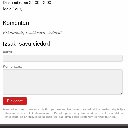
Disko sākums 22:00 - 2:00
Ieeja 1eur,
Komentāri
Esi pirmais, izsaki savu viedokli!
Izsaki savu viedokli
Vārds:
Komentārs:
Pievienot
Alternative.lv neuzņemas atbildību par komentāru saturu, kā arī aicina ievērot vispārējas
ētikas normas un LR likumdošanu. Portāla pārstāvji patur tiesības dzēst neatbilstošus
komentārus, kā arī uzsver, ka neskaidrību gadījumā administratoriem vienmēr taisnība.