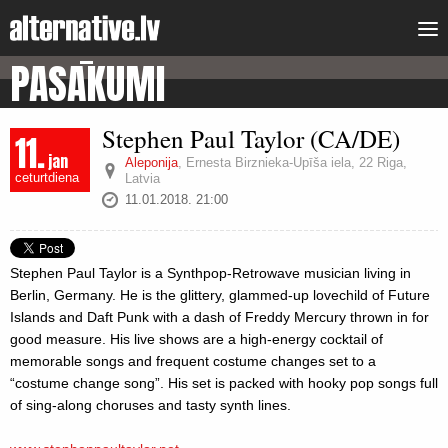
PASĀKUMI
Stephen Paul Taylor (CA/DE)
11.
jan
Aleponija
,
Ernesta Birznieka-Upīša iela, 22 Riga,
ceturtdiena
Latvia
11.01.2018. 21:00
Stephen Paul Taylor is a Synthpop-Retrowave musician living in
Berlin, Germany. He is the glittery, glammed-up lovechild of Future
Islands and Daft Punk with a dash of Freddy Mercury thrown in for
good measure. His live shows are a high-energy cocktail of
memorable songs and frequent costume changes set to a
“costume change song”. His set is packed with hooky pop songs full
of sing-along choruses and tasty synth lines.