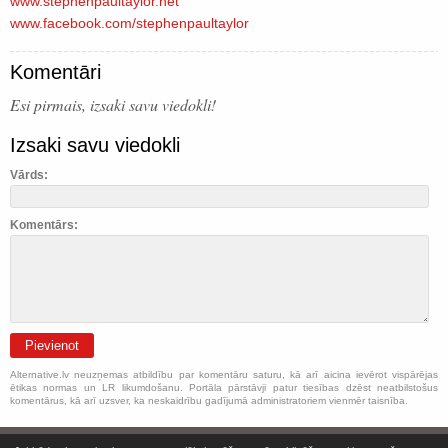
www.stephenpaultaylor.net
www.facebook.com/
stephenpaultaylor
Komentāri
Esi pirmais, izsaki savu viedokli!
Izsaki savu viedokli
Vārds:
Komentārs:
Pievienot
Alternative.lv neuzņemas atbildību par komentāru saturu, kā arī aicina ievērot vispārējas
ētikas normas un LR likumdošanu. Portāla pārstāvji patur tiesības dzēst neatbilstošus
komentārus, kā arī uzsver, ka neskaidrību gadījumā administratoriem vienmēr taisnība.