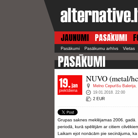
JAUNUMI
PASĀKUMI
F
Pasākumi
Pasākumu arhīvs
Vietas
PASĀKUMI
NUVO (metal/hc,
19.
jan
Melno Cepurīšu Balerija
,
piektdiena
19.01.2018. 22:00
2 EUR
Grupas saknes meklējamas 2006. gadā. D
periodā, kurā spēlējām ar citiem cilvēkiem
Laikam ejot nonācām pie secinājuma, ka j