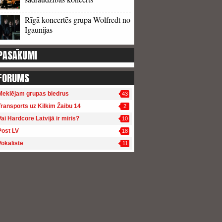
Rīgā koncertēs grupa Wolfredt no
Igaunijas
PASĀKUMI
FORUMS
Meklējam grupas biedrus
43
Transports uz Kilkim Žaibu 14
2
Vai Hardcore Latvijā ir miris?
10
Post LV
18
Vokaliste
11