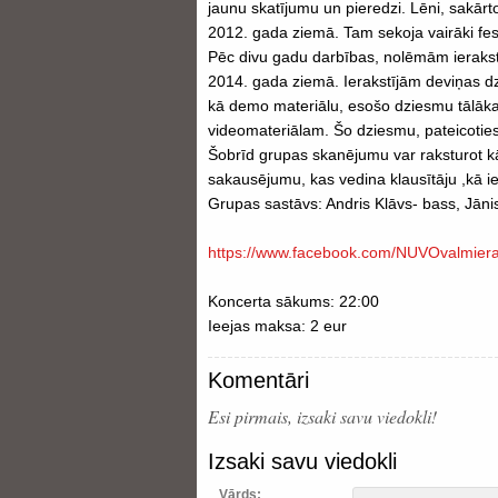
jaunu skatījumu un pieredzi. Lēni, sakār
2012. gada ziemā. Tam sekoja vairāki festi
Pēc divu gadu darbības, nolēmām ierakst
2014. gada ziemā. Ierakstījām deviņas dz
kā demo materiālu, esošo dziesmu tālākai
videomateriālam. Šo dziesmu, pateicotie
Šobrīd grupas skanējumu var raksturot k
sakausējumu, kas vedina klausītāju ,kā iek
Grupas sastāvs: Andris Klāvs- bass, Jāni
https://www.facebook.com/
NUVOvalmiera
Koncerta sākums: 22:00
Ieejas maksa: 2 eur
Komentāri
Esi pirmais, izsaki savu viedokli!
Izsaki savu viedokli
Vārds: