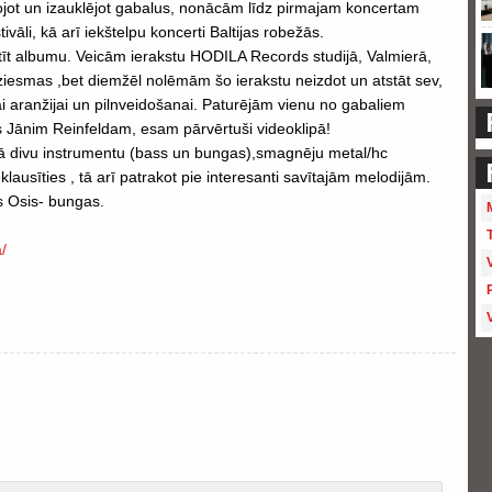
tojot un izauklējot gabalus, nonācām līdz pirmajam koncertam
vāli, kā arī iekštelpu koncerti Baltijas robežās.
īt albumu. Veicām ierakstu HODILA Records studijā, Valmierā,
iesmas ,bet diemžēl nolēmām šo ierakstu neizdot un atstāt sev,
 aranžijai un pilnveidošanai. Paturējām vienu no gabaliem
s Jānim Reinfeldam, esam pārvērtuši videoklipā!
ā divu instrumentu (bass un bungas),smagnēju metal/hc
lausīties , tā arī patrakot pie interesanti savītajām melodijām.
s Osis- bungas.
/