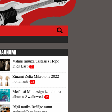
JAUNUMI
Valmiermuižā uzstāsies Hope
Dies Last
7
Zināmi Zelta Mikrofons 2022
nominanti
13
Metālisti Mindesign izdod otro
albumu Swallowed
2
Rīgā notiks Brālīgo tautu
sadraudzības koncerts