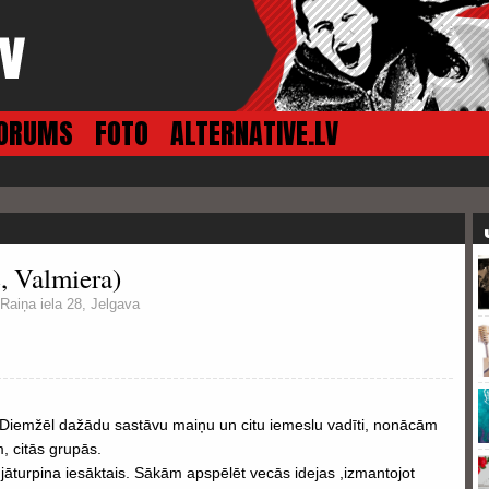
ORUMS
FOTO
ALTERNATIVE.LV
 Valmiera)
Raiņa iela 28, Jelgava
iemžēl dažādu sastāvu maiņu un citu iemeslu vadīti, nonācām
, citās grupās.
āturpina iesāktais. Sākām apspēlēt vecās idejas ,izmantojot