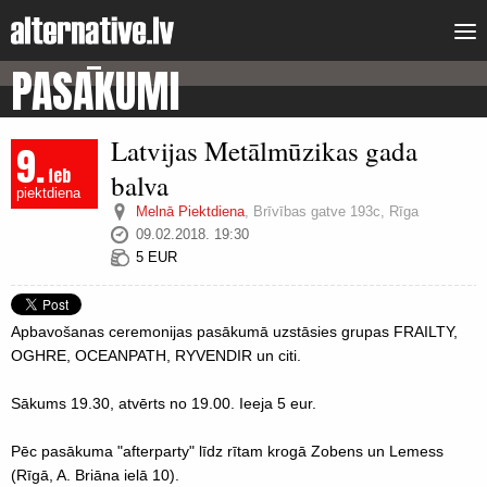
PASĀKUMI
Latvijas Metālmūzikas gada
9.
feb
balva
piektdiena
Melnā Piektdiena
,
Brīvības gatve 193c, Rīga
09.02.2018. 19:30
5 EUR
Apbavošanas ceremonijas pasākumā uzstāsies grupas FRAILTY,
OGHRE, OCEANPATH, RYVENDIR un citi.
Sākums 19.30, atvērts no 19.00. Ieeja 5 eur.
Pēc pasākuma "afterparty" līdz rītam krogā Zobens un Lemess
(Rīgā, A. Briāna ielā 10).