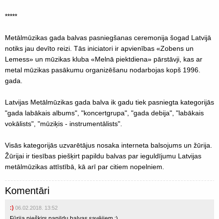
*****
Metālmūzikas gada balvas pasniegšanas ceremonija šogad Latvijā
notiks jau devīto reizi. Tās iniciatori ir apvienības «Zobens un
Lemess» un mūzikas kluba «Melnā piektdiena» pārstāvji, kas ar
metal mūzikas pasākumu organizēšanu nodarbojas kopš 1996.
gada.
Latvijas Metālmūzikas gada balva ik gadu tiek pasniegta kategorijās
"gada labākais albums", "koncertgrupa", "gada debija", "labākais
vokālists", "mūziķis - instrumentālists".
Visās kategorijās uzvarētājus nosaka interneta balsojums un žūrija.
Žūrijai ir tiesības piešķirt papildu balvas par ieguldījumu Latvijas
metālmūzikas attīstībā, kā arī par citiem nopelniem.
Komentāri
:)
06.02.2018. 13:52
Fūrija piešķirs papildu balvas savējiem :)