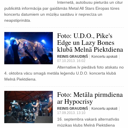
Internetā, autobusu pieturās un citur
publicētā informācija par gaidāmās Metal All Stars Eiropas tūres
koncertu datumiem un mūziķu sastāvu ir neprecīza un
neapstiprināta.
Foto: U.D.O., Pike's
Edge un Lazy Bones
klubā Melnā Piektdiena
REINIS GRAUDIŅŠ
Koncertu apskati
07.10.2013. 16:02
Alternative.lv piedāvā foto atskatu no
4. oktobra vācu smagā metāla leģendu U.D.O. koncerta klubā
Melnā Piektdiena.
Foto: Metāla pirmdiena
ar Hypocrisy
REINIS GRAUDIŅŠ
Koncertu apskati
17.09.2013. 13:10
16. septembra vakarā alternatīvās
mūzikas klubs Melnā Piektdiena