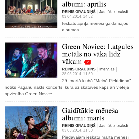
albumi: aprīlis
REINIS GRAUDIŅŠ
Jaunākie ieraksti
03.04.2014. 14:52
Ieskats aprīļa mēnesī gaidāmajos
albumos.
Green Novice: Latgales
metāls no vāka līdz
vākam
2
REINIS GRAUDIŅŠ
Intervijas
28.03.2014. 11:50
29. martā klubā "Melnā Piektdiena"
notiks Pagānu nakts koncerts, kurā uz skatuves kāps arī vietējā
apvienība Green Novice.
Gaidītākie mēneša
albumi: marts
REINIS GRAUDIŅŠ
Jaunākie ieraksti
03.03.2014. 11:30
Piedāvājam ieskatu marta mēnesī