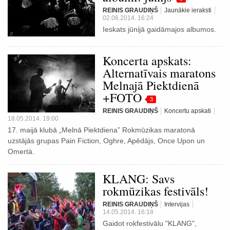
REINIS GRAUDIŅŠ
Jaunākie ieraksti
02.06.2014. 16:24
Ieskats jūnijā gaidāmajos albumos.
Koncerta apskats:
Alternatīvais maratons
Melnajā Piektdienā
+FOTO
3
REINIS GRAUDIŅŠ
Koncertu apskati
18.05.2014. 19:00
17. maijā klubā „Melnā Piektdiena” Rokmūzikas maratonā
uzstājās grupas Pain Fiction, Oghre, Apēdājs, Once Upon un
Omertà.
KLANG: Savs
rokmūzikas festivāls!
REINIS GRAUDIŅŠ
Intervijas
14.05.2014. 16:18
Gaidot rokfestivālu "KLANG",