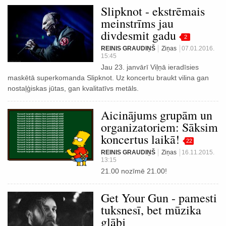
Slipknot - ekstrēmais
meinstrīms jau
divdesmit gadu
2
REINIS GRAUDIŅŠ
Ziņas
07.01.2016.
15:45
Jau 23. janvārī Viļņā ieradīsies
maskētā superkomanda Slipknot. Uz koncertu braukt vilina gan
nostaļģiskas jūtas, gan kvalitatīvs metāls.
Aicinājums grupām un
organizatoriem: Sāksim
koncertus laikā!
22
REINIS GRAUDIŅŠ
Ziņas
16.11.2015.
13:15
21.00 nozīmē 21.00!
Get Your Gun - pamesti
tuksnesī, bet mūzika
glābj