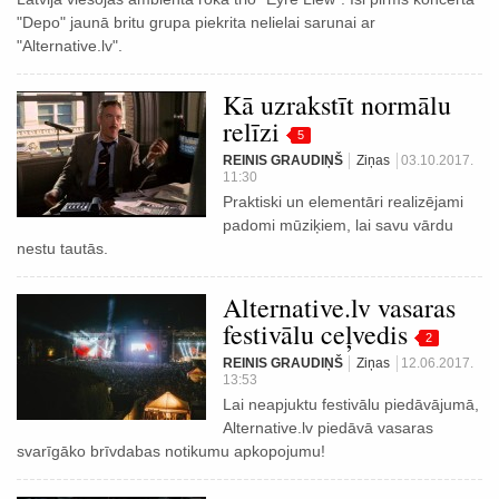
"Depo" jaunā britu grupa piekrita nelielai sarunai ar
"Alternative.lv".
Kā uzrakstīt normālu
relīzi
5
REINIS GRAUDIŅŠ
Ziņas
03.10.2017.
11:30
Praktiski un elementāri realizējami
padomi mūziķiem, lai savu vārdu
nestu tautās.
Alternative.lv vasaras
festivālu ceļvedis
2
REINIS GRAUDIŅŠ
Ziņas
12.06.2017.
13:53
Lai neapjuktu festivālu piedāvājumā,
Alternative.lv piedāvā vasaras
svarīgāko brīvdabas notikumu apkopojumu!