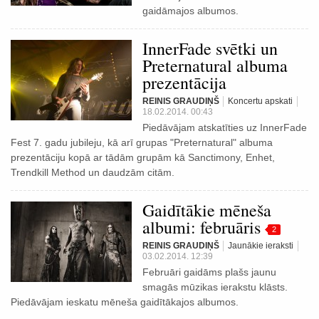
gaidāmajos albumos.
InnerFade svētki un
Preternatural albuma
prezentācija
REINIS GRAUDIŅŠ
Koncertu apskati
18.02.2014. 00:43
Piedāvājam atskatīties uz InnerFade
Fest 7. gadu jubileju, kā arī grupas "Preternatural" albuma
prezentāciju kopā ar tādām grupām kā Sanctimony, Enhet,
Trendkill Method un daudzām citām.
Gaidītākie mēneša
albumi: februāris
2
REINIS GRAUDIŅŠ
Jaunākie ieraksti
03.02.2014. 12:39
Februāri gaidāms plašs jaunu
smagās mūzikas ierakstu klāsts.
Piedāvājam ieskatu mēneša gaidītākajos albumos.