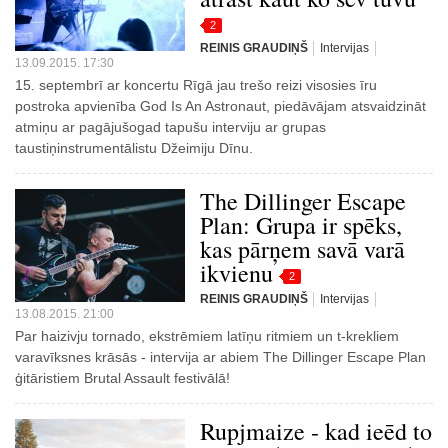
2
REINIS GRAUDIŅŠ
Intervijas
13.09.2015. 17:30
15. septembrī ar koncertu Rīgā jau trešo reizi visosies īru
postroka apvienība God Is An Astronaut, piedāvājam atsvaidzināt
atmiņu ar pagājušogad tapušu interviju ar grupas
taustiņinstrumentālistu Džeimiju Dīnu.
The Dillinger Escape
Plan: Grupa ir spēks,
kas pārņem savā varā
ikvienu
2
REINIS GRAUDIŅŠ
Intervijas
13.08.2015. 21:00
Par haizivju tornado, ekstrēmiem latīņu ritmiem un t-krekliem
varavīksnes krāsās - intervija ar abiem The Dillinger Escape Plan
ģitāristiem Brutal Assault festivālā!
Rupjmaize - kad ieēd to