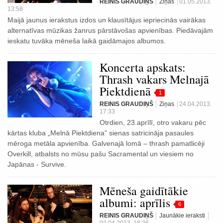
REINIS GRAUDIŅŠ
Ziņas
01.05.2013.
13:58
Maijā jaunus ierakstus izdos un klausītājus iepriecinās vairākas
alternatīvas mūzikas žanrus pārstāvošas apvienības. Piedāvajām
ieskatu tuvāka mēneša laikā gaidāmajos albumos.
Koncerta apskats:
Thrash vakars Melnajā
Piektdienā
1
REINIS GRAUDIŅŠ
Ziņas
24.04.2013.
17:33
Otrdien, 23.aprīlī, otro vakaru pēc
kārtas kluba „Melnā Piektdiena” sienas satricināja pasaules
mēroga metāla apvienība. Galvenajā lomā – thrash pamatlicēji
Overkill, atbalsts no mūsu pašu Sacramental un viesiem no
Japānas - Survive.
Mēneša gaidītākie
albumi: aprīlis
6
REINIS GRAUDIŅŠ
Jaunākie ieraksti