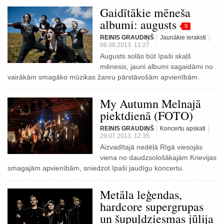
Gaidītākie mēneša
albumi: augusts
9
REINIS GRAUDIŅŠ
Jaunākie ieraksti
06.08.2013. 11:27
Augusts solās būt īpaši skaļš
mēnesis, jauni albumi sagaidāmi no
vairākām smagāko mūzikas žanru pārstāvošām apvienībām.
My Autumn Melnajā
piektdienā (FOTO)
REINIS GRAUDIŅŠ
Koncertu apskati
29.07.2013. 12:35
Aizvadītajā nedēļā Rīgā viesojās
viena no daudzsološākajām Krievijas
smagajām apvienībām, sniedzot īpaši jaudīgu koncertu.
Metāla leģendas,
hardcore supergrupas
un šupuļdziesmas jūlija