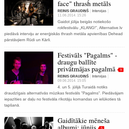
face" thrash metāls
REINIS GRAUDIŅŠ
Intervijas
11.06.2014. 15:26
Gaidot jūlija beigās notiekošo
rokfestivālu „KLANG!”, Alternative.lv
piedāvā interviju ar enerģiskās thrash metāla apvienības Dehead
pārstāvjiem Rūdi un Kārli.
Festivāls "Pagalms" -
draugu ballīte
privātmājas pagalmā
9
REINIS GRAUDIŅŠ
Intervijas
09.06.2014. 15:05
4. un 5. jūlijā Turaidā notiks
draudzīgais alternatīvās mūzikas festivāls "Pagalms". Piedāvājam
iepazīties ar daļu no festivāla rīkotāju komandas un ielūkoties tā
tapšanā.
Gaidītākie mēneša
albumi: jūnijs
5