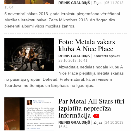
REINIS GRAUDIŅŠ
Ziņas
05.11.2013.
15:04
5.novembrī sākas 2013. gada ierakstu pieņemšana vērtēšanai
Mūzikas ierakstu balvai Zelta Mikrofons 2013. Arī šogad tiks
pieņemti albumi visos mūzikas žanros.
Foto: Metāla vakars
klubā A Nice Place
REINIS GRAUDIŅŠ
Koncertu apskati
29.10.2013. 16:41
Aizvadītājā nedēļas nogalē klubu A
Nice Place piepildīja metāla skaņas
no pašmāju grupām Dehead, Preternatural, kā arī viesiem
Teardown no Somijas un Emphasis no Igaunijas.
Par Metal All Stars tūri
izplatīta neprecīza
informācija
3
REINIS GRAUDIŅŠ
Ziņas
24.10.2013.
15:54