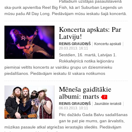
Palladium uzstājas pasaulslavenā
ska-punk apvienība Reel Big Fish, kā arī Suburban Legends un
mūsu pašu All Day Long. Piedāvājam mūsu ieskatu šajā koncertā.
Koncerta apskats: Par
Latviju!
REINIS GRAUDIŅŠ
Koncertu apskati
20.03.2013. 16:11
Sestdien, 16. martā, Latvijas 1.
Rokkafejnīcā notika leģionāru
piemiņai veltīts koncerts ar vairāku grupu un dziesminieku
piedalīšanos. Piedāvājam ieskatu šī vakara notikumos
Mēneša gaidītākie
albumi: marts
7
REINIS GRAUDIŅŠ
Jaunākie ieraksti
06.03.2013. 10:11
Pēc dažādu Gada Balvu sadalīšanas
gan te pat pie mums, gan ārvalstīs,
mūzikas pasaule atkal atgriežas ierastajās sliedēs. Piedāvājam