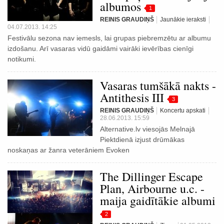
albumos
1
REINIS GRAUDIŅŠ
Jaunākie ieraksti
04.07.2013. 14:25
Festivālu sezona nav iemesls, lai grupas piebremzētu ar albumu
izdošanu. Arī vasaras vidū gaidāmi vairāki ievērības cienīgi
notikumi.
Vasaras tumšākā nakts -
Antithesis III
3
REINIS GRAUDIŅŠ
Koncertu apskati
28.06.2013. 15:59
Alternative.lv viesojās Melnajā
Piektdienā izjust drūmākas
noskaņas ar žanra veterāniem Evoken
The Dillinger Escape
Plan, Airbourne u.c. -
maija gaidītākie albumi
2