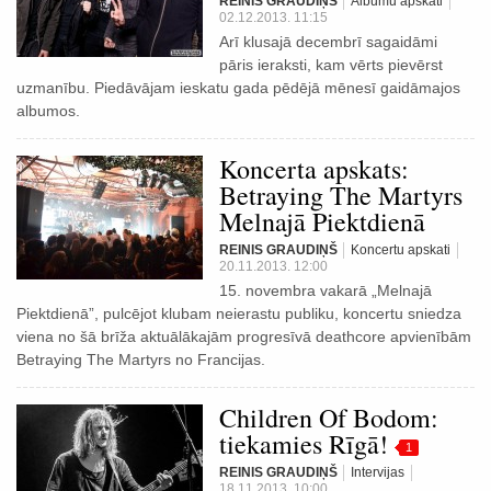
REINIS GRAUDIŅŠ
Albumu apskati
02.12.2013. 11:15
Arī klusajā decembrī sagaidāmi
pāris ieraksti, kam vērts pievērst
uzmanību. Piedāvājam ieskatu gada pēdējā mēnesī gaidāmajos
albumos.
Koncerta apskats:
Betraying The Martyrs
Melnajā Piektdienā
REINIS GRAUDIŅŠ
Koncertu apskati
20.11.2013. 12:00
15. novembra vakarā „Melnajā
Piektdienā”, pulcējot klubam neierastu publiku, koncertu sniedza
viena no šā brīža aktuālākajām progresīvā deathcore apvienībām
Betraying The Martyrs no Francijas.
Children Of Bodom:
tiekamies Rīgā!
1
REINIS GRAUDIŅŠ
Intervijas
18.11.2013. 10:00