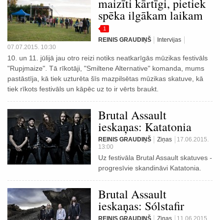
maizīti kārtīgi, pietiek
spēka ilgākam laikam
1
REINIS GRAUDIŅŠ
Intervijas
07.07.2015. 10:30
10. un 11. jūlijā jau otro reizi notiks neatkarīgās mūzikas festivāls
"Rupjmaize". Tā rīkotāji, "Smiltene Alternative" komanda, mums
pastāstīja, kā tiek uzturēta šīs mazpilsētas mūzikas skatuve, kā
tiek rīkots festivāls un kāpēc uz to ir vērts braukt.
Brutal Assault
ieskaņas: Katatonia
REINIS GRAUDIŅŠ
Ziņas
17.06.2015.
13:00
Uz festivāla Brutal Assault skatuves -
progresīvie skandināvi Katatonia.
Brutal Assault
ieskaņas: Sólstafir
REINIS GRAUDIŅŠ
Ziņas
11.06.2015.