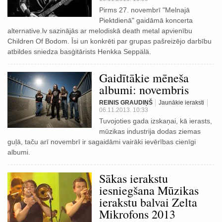
Pirms 27. novembrī "Melnajā
Piektdienā" gaidāmā koncerta
alternative.lv sazinājās ar melodiskā death metal apvienību
Children Of Bodom. Īsi un konkrēti par grupas pašreizējo darbību
atbildes sniedza basģitārists Henkka Seppälä.
Gaidītākie mēneša
albumi: novembris
REINIS GRAUDIŅŠ
Jaunākie ieraksti
06.11.2013. 10:33
Tuvojoties gada izskaņai, kā ierasts,
mūzikas industrija dodas ziemas
guļā, taču arī novembrī ir sagaidāmi vairāki ievērības cienīgi
albumi.
Sākas ierakstu
iesniegšana Mūzikas
ierakstu balvai Zelta
Mikrofons 2013