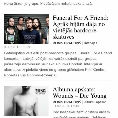
vienu ārzemju grupu. Piedāvājam nelielu ieskatu tajā.
Funeral For A Friend:
Agrāk bijām daļa no
vietējās hardcore
skatuves
REINIS GRAUDIŅŠ
Intervijas
06.02.2013. 13:19
Gatavojoties velsiešu post-hardcore grupas Funeral For A Friend
koncertam Latvijā, vēlējāmies vairāk uzzināt par grupas
pašreizējo darbību un jaunāko albumu Conduit. Intervijai ar
alternative.lv piekrita viens no grupas ģitāristiem Kris Kūmbs –
Roberts (Kris Coombs-Roberts).
Albuma apskats:
Wounds – Die Young
REINIS GRAUDIŅŠ
Albumu apskati
01.02.2013. 17:38
Pēc neapskaužami grūtiem diviem
pastāvēšanas gadiem, Dublinas