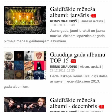
Gaidītākie mēneša
albumi: janvāris
1
REINIS GRAUDIŅŠ
Jaunākie ieraksti
13.01.2014. 13:49
Jauns gads, jauni ieraksti un jauna
mūzika. Aicinām iepazīties ar gada
pirmajā mēnesī gaidāmajiem albumiem.
Graudiņa gada albumu
TOP 15
10
REINIS GRAUDIŅŠ
Albumu apskati
27.12.2013. 13:25
Gada izskaņā Reinis Graudiņš dalās
ar saviem iecienītākajiem 2013.
gada albumiem.
Gaidītākie mēneša
albumi - decembris
5