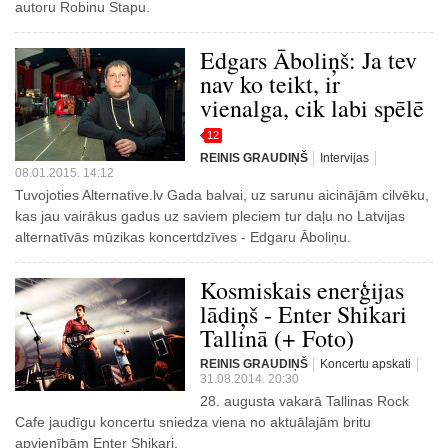
autoru Robinu Stapu.
Edgars Āboliņš: Ja tev
nav ko teikt, ir
vienalga, cik labi spēlē
12
REINIS GRAUDIŅŠ
Intervijas
08.01.2015. 14:12
Tuvojoties Alternative.lv Gada balvai, uz sarunu aicinājām cilvēku,
kas jau vairākus gadus uz saviem pleciem tur daļu no Latvijas
alternatīvās mūzikas koncertdzīves - Edgaru Āboliņu.
Kosmiskais enerģijas
lādiņš - Enter Shikari
Tallinā (+ Foto)
REINIS GRAUDIŅŠ
Koncertu apskati
31.08.2014. 20:30
28. augusta vakarā Tallinas Rock
Cafe jaudīgu koncertu sniedza viena no aktuālajām britu
apvienībām Enter Shikari.