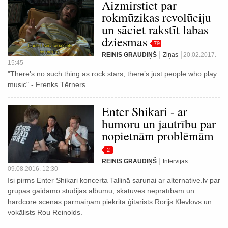
Aizmirstiet par
rokmūzikas revolūciju
un sāciet rakstīt labas
dziesmas
79
REINIS GRAUDIŅŠ
Ziņas
20.02.2017.
15:45
"There’s no such thing as rock stars, there’s just people who play
music" - Frenks Tērners.
Enter Shikari - ar
humoru un jautrību par
nopietnām problēmām
2
REINIS GRAUDIŅŠ
Intervijas
09.08.2016. 12:30
Īsi pirms Enter Shikari koncerta Tallinā sarunai ar alternative.lv par
grupas gaidāmo studijas albumu, skatuves neprātībām un
hardcore scēnas pārmaiņām piekrita ģitārists Rorijs Klevlovs un
vokālists Rou Reinolds.