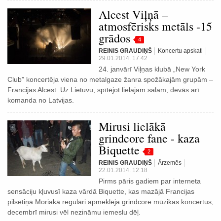
Alcest Viļņā –
atmosfērisks metāls -15
grādos
4
REINIS GRAUDIŅŠ
Koncertu apskati
29.01.2014. 17:42
24. janvārī Viļņas klubā „New York
Club” koncertēja viena no metalgaze žanra spožākajām grupām –
Francijas Alcest. Uz Lietuvu, spītējot lielajam salam, devās arī
komanda no Latvijas.
Mirusi lielākā
grindcore fane - kaza
Biquette
2
REINIS GRAUDIŅŠ
Ārzemēs
22.01.2014. 12:18
Pirms pāris gadiem par interneta
sensāciju kļuvusī kaza vārdā Biquette, kas mazājā Francijas
pilsētiņā Moriakā regulāri apmeklēja grindcore mūzikas koncertus,
decembrī mirusi vēl nezināmu iemeslu dēļ.