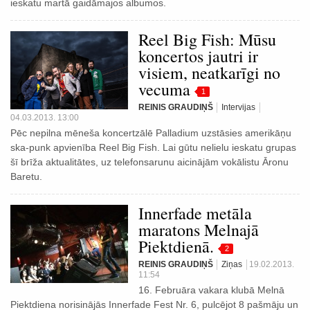
ieskatu martā gaidāmajos albumos.
Reel Big Fish: Mūsu
koncertos jautri ir
visiem, neatkarīgi no
vecuma
1
REINIS GRAUDIŅŠ
Intervijas
04.03.2013. 13:00
Pēc nepilna mēneša koncertzālē Palladium uzstāsies amerikāņu
ska-punk apvienība Reel Big Fish. Lai gūtu nelielu ieskatu grupas
šī brīža aktualitātes, uz telefonsarunu aicinājām vokālistu Āronu
Baretu.
Innerfade metāla
maratons Melnajā
Piektdienā.
2
REINIS GRAUDIŅŠ
Ziņas
19.02.2013.
11:54
16. Februāra vakara klubā Melnā
Piektdiena norisinājās Innerfade Fest Nr. 6, pulcējot 8 pašmāju un