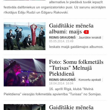
alternative.lv piedāvā tuvāk iepazīt
festivāla dalībniekus un organizatorisko pusi. Uz sarunu aicinājām
rīkotājus Ediju Rudzi un Edgaru Rakovski.
Gaidītākie mēneša
albumi: maijs
8
REINIS GRAUDIŅŠ
Jaunākie ieraksti
05.05.2014. 15:49
Ieskats maijā gaidāmajos albumos.
Foto: Somu folkmetāls
"Turisas" Melnajā
Piektdienā
REINIS GRAUDIŅŠ
Koncertu apskati
18.04.2014. 16:04
16. aprīlī Rīgā, klubā "Melnā
Piektdiena" viesojās folkmetāla apvienība "Turisas" no Somijas.
Gaidītākie mēneša