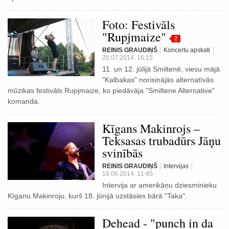
Foto: Festivāls
"Rupjmaize"
2
REINIS GRAUDIŅŠ
Koncertu apskati
20.07.2014. 16:15
11. un 12. jūlijā Smiltenē, viesu mājā
"Kalbakas" norisinājās alternatīvās
mūzikas festivāls Rupjmaize, ko piedāvāja "Smiltene Alternative"
komanda.
Kīgans Makinrojs –
Teksasas trubadūrs Jāņu
svinībās
REINIS GRAUDIŅŠ
Intervijas
18.06.2014. 11:45
Intervija ar amerikāņu dziesminieku
Kīganu Makinroju, kurš 18. jūnijā uzstāsies bārā "Taka".
Dehead - "punch in da