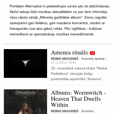
Portālam Alternative.lv piebiedrojos uzreiz pēc tā atdzimšanas.
Aktīvi sekoju līdzi mūzikas aktualitātēm un par tiem informēju
citus rakstu sērijā „Mēneša gaidītākie albumi”. Esmu regulāri
sastopams gan lielākos, gan mazākos koncertos, reizēm ar
fotoaparātu (vai alus glāzi) rokās. Pēc izglītības - kultūras
menedžeris ar specializāciju mūzikas menedžmentā.
Amenra rituāls
12
REINIS GRAUDIŅŠ
Koncertu apskati
17.11.2019. 16:45
16. novembrā vakarā klubā "Melnā
Piektdiena" viesojās belģu
postmetāla apvienība "Amenra".
Albums: Wormwitch -
Heaven That Dwells
Within
REINIS GRAUDIŅŠ
Ārzemēs