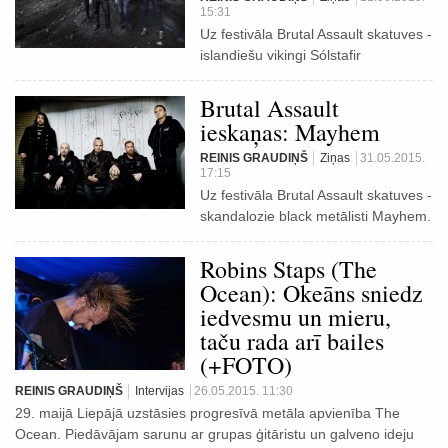
15:31
Uz festivāla Brutal Assault skatuves -
islandiešu vikingi Sólstafir
Brutal Assault
ieskaņas: Mayhem
REINIS GRAUDIŅŠ
Ziņas
31.05.2015.
17:15
Uz festivāla Brutal Assault skatuves -
skandalozie black metālisti Mayhem.
Robins Staps (The
Ocean): Okeāns sniedz
iedvesmu un mieru,
taču rada arī bailes
(+FOTO)
REINIS GRAUDIŅŠ
Intervijas
26.05.2015. 11:30
29. maijā Liepājā uzstāsies progresīvā metāla apvienība The
Ocean. Piedāvājam sarunu ar grupas ģitāristu un galveno ideju