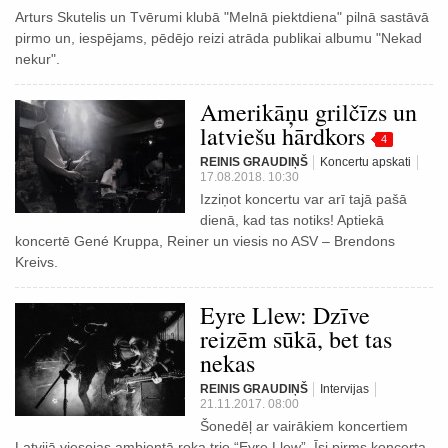
Arturs Skutelis un Tvērumi klubā "Melnā piektdiena" pilnā sastāvā
pirmo un, iespējams, pēdējo reizi atrāda publikai albumu "Nekad
nekur".
Amerikāņu grilčīzs un
latviešu hārdkors
4
REINIS GRAUDIŅŠ
Koncertu apskati
17.08.2018. 10:30
Izziņot koncertu var arī tajā pašā
dienā, kad tas notiks! Aptiekā
koncertē Gené Kruppa, Reiner un viesis no ASV – Brendons
Kreivs.
Eyre Llew: Dzīve
reizēm sūkā, bet tas
nekas
REINIS GRAUDIŅŠ
Intervijas
21.11.2017. 08:00
Šonedēļ ar vairākiem koncertiem
Latvijā viesojas ambientā roka trio “Eyre Llew”. Īsi pirms koncerta