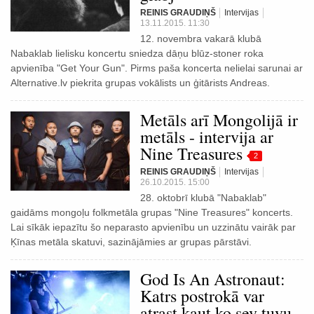
REINIS GRAUDIŅŠ
Intervijas
13.11.2015. 11:30
12. novembra vakarā klubā
Nabaklab lielisku koncertu sniedza dāņu blūz-stoner roka
apvienība "Get Your Gun". Pirms paša koncerta nelielai sarunai ar
Alternative.lv piekrita grupas vokālists un ģitārists Andreas.
Metāls arī Mongolijā ir
metāls - intervija ar
Nine Treasures
2
REINIS GRAUDIŅŠ
Intervijas
26.10.2015. 15:00
28. oktobrī klubā "Nabaklab"
gaidāms mongoļu folkmetāla grupas "Nine Treasures" koncerts.
Lai sīkāk iepazītu šo neparasto apvienību un uzzinātu vairāk par
Ķīnas metāla skatuvi, sazinājāmies ar grupas pārstāvi.
God Is An Astronaut:
Katrs postrokā var
atrast kaut ko sev tuvu