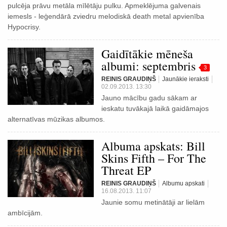
pulcēja prāvu metāla mīlētāju pulku. Apmeklējuma galvenais
iemesls - leģendārā zviedru melodiskā death metal apvienība
Hypocrisy.
Gaidītākie mēneša
albumi: septembris
3
REINIS GRAUDIŅŠ
Jaunākie ieraksti
02.09.2013. 13:30
Jauno mācību gadu sākam ar
ieskatu tuvākajā laikā gaidāmajos
alternatīvas mūzikas albumos.
Albuma apskats: Bill
Skins Fifth – For The
Threat EP
REINIS GRAUDIŅŠ
Albumu apskati
16.08.2013. 11:07
Jaunie somu metinātāji ar lielām
ambīcijām.