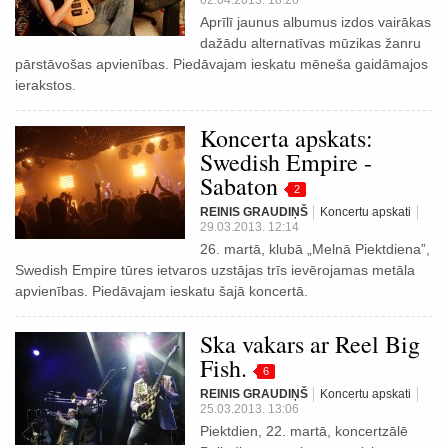
02.04.2013. 18:26
Aprīlī jaunus albumus izdos vairākas
dažādu alternatīvas mūzikas žanru
pārstāvošas apvienības. Piedāvajam ieskatu mēneša gaidāmajos
ierakstos.
Koncerta apskats:
Swedish Empire -
Sabaton
2
REINIS GRAUDIŅŠ
Koncertu apskati
29.03.2013. 12:14
26. martā, klubā „Melnā Piektdiena”,
Swedish Empire tūres ietvaros uzstājas trīs ievērojamas metāla
apvienības. Piedāvajam ieskatu šajā koncertā.
Ska vakars ar Reel Big
Fish.
6
REINIS GRAUDIŅŠ
Koncertu apskati
25.03.2013. 13:06
Piektdien, 22. martā, koncertzālē