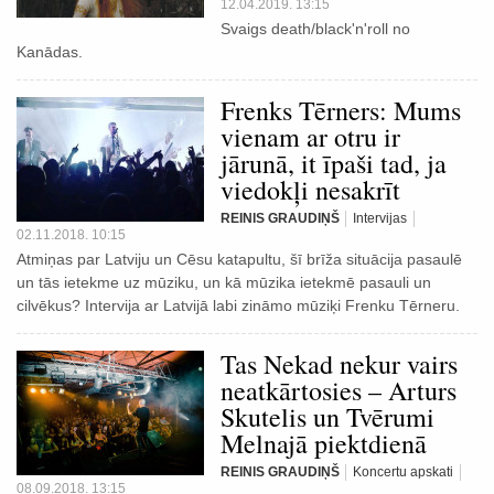
12.04.2019. 13:15
Svaigs death/black'n'roll no
Kanādas.
Frenks Tērners: Mums
vienam ar otru ir
jārunā, it īpaši tad, ja
viedokļi nesakrīt
REINIS GRAUDIŅŠ
Intervijas
02.11.2018. 10:15
Atmiņas par Latviju un Cēsu katapultu, šī brīža situācija pasaulē
un tās ietekme uz mūziku, un kā mūzika ietekmē pasauli un
cilvēkus? Intervija ar Latvijā labi zināmo mūziķi Frenku Tērneru.
Tas Nekad nekur vairs
neatkārtosies – Arturs
Skutelis un Tvērumi
Melnajā piektdienā
REINIS GRAUDIŅŠ
Koncertu apskati
08.09.2018. 13:15