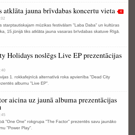
s atklāta jauna brīvdabas koncertu vieta
4
:02
s starptautiskajam mūzikas festivālam "Laba Daba" un kultūras
ika, 15.jūnijā tiks atklāta jauna vasaras brīvdabas skatuve Rīgā.
y Holidays noslēgs Live EP prezentācijas
0:40
tvijas 1. rokkafejnīcā alternatīvā roka apvienība "Dead City
ezentēs albumu "Live EP".
or aicina uz jaunā albuma prezentācijas
u
0:45
lubā "One One" rokgrupa "The Factor" prezentēs savu jaunāko
umu "Power Play".