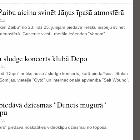
aibu aicina svinēt Jāņus īpašā atmosfērā
:12
lkim Žaibu" no 23. līdz 25. jūnijam piedāvā lielisku iespēju svinēt
atmosfērā. Galvenie viesi - metāla leģendas "Venom".
n sludge koncerts klubā Depo
2:55
ubā "Depo" notiks noise / sludge koncerts, kurā piedalīsies "Stolen
Somijas, vietējie "Oytö" un internacionālā apvienība "Salt Wound".
piedāvā dziesmas "Duncis mugurā"
ipu
0:58
s" piedāvā noskatīties videoklipu dziesmai no topošā