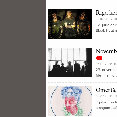
Rīgā ko
11.07.2016. 10
12. jūlijā ar
Blaak Heat 
Novembr
2
06.07.2016. 1
23. novembrī
Me The Hori
Omertà,
06.07.2016. 0
7.jūlijā Zun
smagām paš