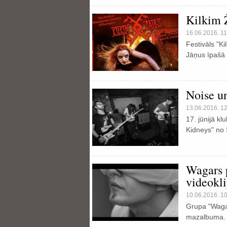
Kilkim Ž
16.06.2016. 11
Festivāls "Ki
Jāņus īpašā 
Noise u
13.06.2016. 1
17. jūnijā kl
Kidneys" no 
Wagars 
videokl
10.06.2016. 1
Grupa "Wagar
mazalbuma.