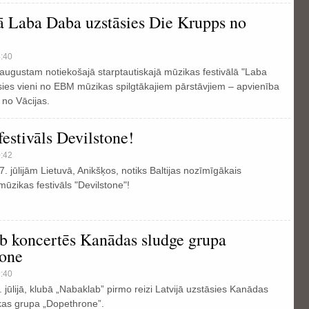
lā Laba Daba uzstāsies Die Krupps no
4:40
. augustam notiekošajā starptautiskajā mūzikas festivālā "Laba
ies vieni no EBM mūzikas spilgtākajiem pārstāvjiem – apvienība
 no Vācijas.
festivāls Devilstone!
0:42
7. jūlijām Lietuvā, Anikšķos, notiks Baltijas nozīmīgākais
mūzikas festivāls "Devilstone"!
b koncertēs Kanādas sludge grupa
one
2:40
 jūlijā, klubā „Nabaklab” pirmo reizi Latvijā uzstāsies Kanādas
kas grupa „Dopethrone”.