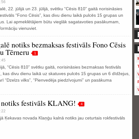
7:56
ē, 22. jūlijā un 23. jūlijā, svētku “Cēsis 810” gaitā norisināsies
stivāls “Fono Cēsis”, kas divu dienu laikā pulcēs 15 grupas un
us. Lai apmeklētājiem būtu vieglāk sagatavoties pasākumam,
formāciju vienuviet.
alē notiks bezmaksas festivāls Fono Cēsis
ku Tērneru
1
3:45
lijā, “Cēsis 810” svētku gaitā, norisināsies bezmaksas festivāls
, kas divu dienu laikā uz skatuves pulcēs 15 grupas un 6 dīdžejus,
arī “Dzelzs vilks”, “Pienvedēja piedzīvojumi” un pasākuma
 notiks festivāls KLANG!
4
0:22
ijā Ķekavas novada Klaņģu kalnā notiks jau ceturtais rokfestivāls