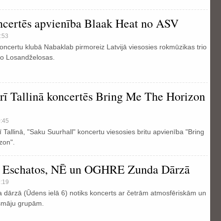
ncertēs apvienība Blaak Heat no ASV
:53
 koncertu klubā Nabaklab pirmoreiz Latvijā viesosies rokmūzikas trio
no Losandželosas.
ī Tallinā koncertēs Bring Me The Horizon
0:45
 Tallinā, "Saku Suurhall" koncertu viesosies britu apvienība "Bring
zon".
 Eschatos, NĒ un OGHRE Zunda Dārzā
9:19
da dārzā (Ūdens ielā 6) notiks koncerts ar četrām atmosfēriskām un
māju grupām.