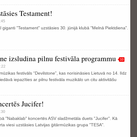
tāsies Testament!
:45
 giganti "Testament" uzstāsies 30. jūnijā klubā "Melnā Piektdiena".
ne izsludina pilnu festivāla programmu
10
6:22
mūzikas festivāls “Devilstone”, kas norisināsies Lietuvā no 14. līdz
piedāvā iepazīties ar pilnu festivāla muzikālo un citu aktivitāšu
certēs Jucifer!
:30
lubā "Nabaklab" koncertēs ASV sladžmetāla duets "Jucifer". Kā
rta viesi uzstāsies Latvijas ģitārmūzikas grupa "TESA".