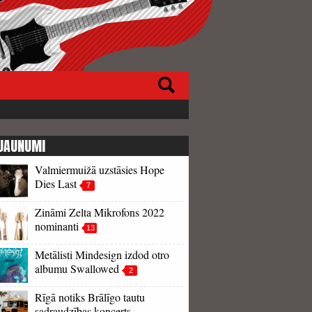
JAUNUMI
Valmiermuižā uzstāsies Hope
Dies Last
7
Zināmi Zelta Mikrofons 2022
nominanti
13
Metālisti Mindesign izdod otro
albumu Swallowed
2
Rīgā notiks Brālīgo tautu
sadraudzības koncerts