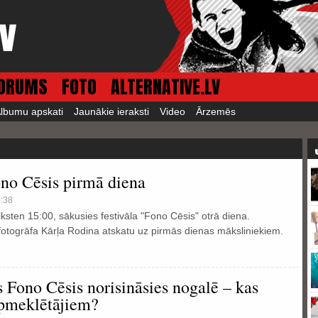
ORUMS
FOTO
ALTERNATIVE.LV
lbumu apskati
Jaunākie ieraksti
Video
Ārzemēs
ono Cēsis pirmā diena
6:38
lksten 15:00, sākusies festivāla "Fono Cēsis" otrā diena.
otogrāfa Kārļa Rodina atskatu uz pirmās dienas māksliniekiem.
s Fono Cēsis norisināsies nogalē – kas
apmeklētājiem?