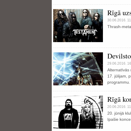
Rīgā uzs
30.06.2016. 11
Thrash-metal
Devilsto
29.06.2016. 1
Alternatīvās 
17. jūlijam, 
programmu.
Rīgā kon
20.06.2016. 11
20. jūnijā k
īpašie konce