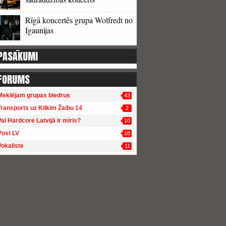
Rīgā koncertēs grupa Wolfredt no
Igaunijas
PASĀKUMI
FORUMS
Meklējam grupas biedrus
43
Transports uz Kilkim Žaibu 14
2
Vai Hardcore Latvijā ir miris?
10
Post LV
18
Vokaliste
11