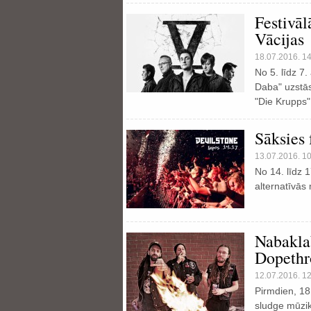
Festivā
Vācijas
18.07.2016. 1
No 5. līdz 7
Daba" uzstās
"Die Krupps"
Sāksies 
13.07.2016. 1
No 14. līdz 1
alternatīvās 
Nabakla
Dopethr
12.07.2016. 1
Pirmdien, 18.
sludge mūzi