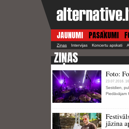
JAUNUMI
PASĀKUMI
F
Ziņas
Intervijas
Koncertu apskati
A
ZIŅAS
Foto: F
23.07.2016. 1
Sestdien, pu
Piedāvājam f
Festivāl
jāzina 