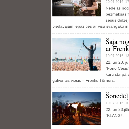
20.07.2016. 1
Nedēļas nogal
bezmaksas fe
sešus dīdžej
piedāvājam iepazīties ar visu svarīgāko in
Šajā nog
ar Fren
19.07.2016. 1
22. un 23. jū
“Fono Cēsis”
kuru starpā 
galvenais viesis – Frenks Tērners.
Šonedēļ
19.07.2016. 1
22. un 23.jūl
"KLANG!".