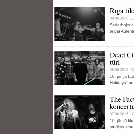
Rīgā tik
09.06.2016. 11
Sadarbojotie
telpai Autent
Dead Cit
tūri
08.06.2016. 1
10. jūnijā La
Holidays" pr
The Fact
koncert
07.06.2016. 1
10. jūnijā k
studijas alb