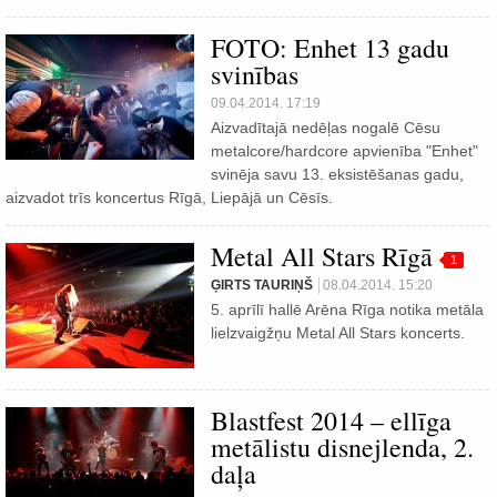
FOTO: Enhet 13 gadu
svinības
09.04.2014. 17:19
Aizvadītajā nedēļas nogalē Cēsu
metalcore/hardcore apvienība "Enhet"
svinēja savu 13. eksistēšanas gadu,
aizvadot trīs koncertus Rīgā, Liepājā un Cēsīs.
Metal All Stars Rīgā
1
ĢIRTS TAURIŅŠ
08.04.2014. 15:20
5. aprīlī hallē Arēna Rīga notika metāla
lielzvaigžņu Metal All Stars koncerts.
Blastfest 2014 – ellīga
metālistu disnejlenda, 2.
daļa