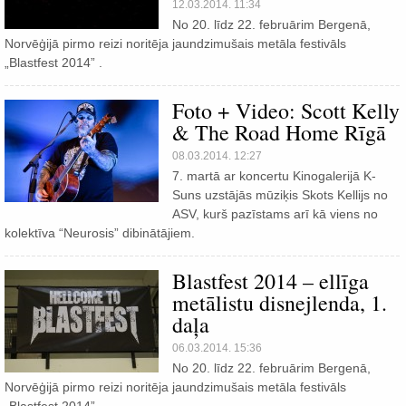
12.03.2014. 11:34
No 20. līdz 22. februārim Bergenā,
Norvēģijā pirmo reizi noritēja jaundzimušais metāla festivāls
„Blastfest 2014” .
Foto + Video: Scott Kelly
& The Road Home Rīgā
08.03.2014. 12:27
7. martā ar koncertu Kinogalerijā K-
Suns uzstājās mūziķis Skots Kellijs no
ASV, kurš pazīstams arī kā viens no
kolektīva “Neurosis” dibinātājiem.
Blastfest 2014 – ellīga
metālistu disnejlenda, 1.
daļa
06.03.2014. 15:36
No 20. līdz 22. februārim Bergenā,
Norvēģijā pirmo reizi noritēja jaundzimušais metāla festivāls