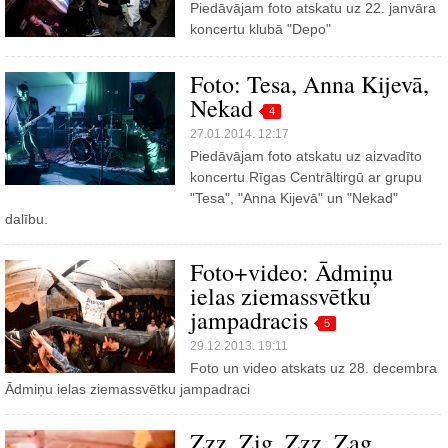
Piedāvājam foto atskatu uz 22. janvāra
koncertu klubā "Depo"
Foto: Tesa, Anna Kijevā,
Nekad
4
27.01.2014. 12:17
Piedāvājam foto atskatu uz aizvadīto
koncertu Rīgas Centrāltirgū ar grupu
"Tesa", "Anna Kijevā" un "Nekad"
dalību.
Foto+video: Ādmiņu
ielas ziemassvētku
jampadracis
5
29.12.2013. 19:11
Foto un video atskats uz 28. decembra
Ādmiņu ielas ziemassvētku jampadraci
Zzz, Zig, Zzz, Zag