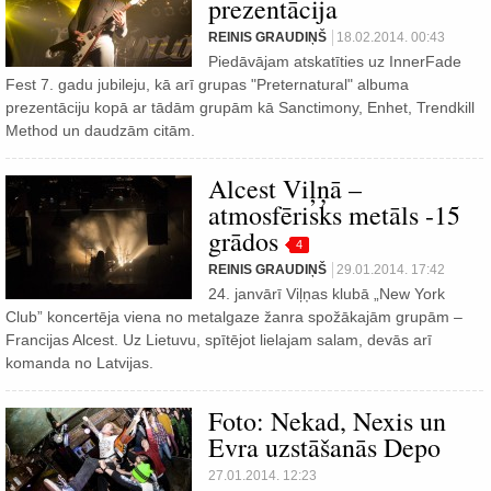
prezentācija
REINIS GRAUDIŅŠ
18.02.2014. 00:43
Piedāvājam atskatīties uz InnerFade
Fest 7. gadu jubileju, kā arī grupas "Preternatural" albuma
prezentāciju kopā ar tādām grupām kā Sanctimony, Enhet, Trendkill
Method un daudzām citām.
Alcest Viļņā –
atmosfērisks metāls -15
grādos
4
REINIS GRAUDIŅŠ
29.01.2014. 17:42
24. janvārī Viļņas klubā „New York
Club” koncertēja viena no metalgaze žanra spožākajām grupām –
Francijas Alcest. Uz Lietuvu, spītējot lielajam salam, devās arī
komanda no Latvijas.
Foto: Nekad, Nexis un
Evra uzstāšanās Depo
27.01.2014. 12:23