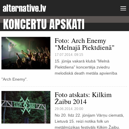
KONCERTU APSKATI
Foto: Arch Enemy
"Melnajā Piektdienā"
17.07.2014. 09:15
15. jūnija vakarā klubā "Melnā
Piektdiena" koncertēja zviedru
melodiskā death metāla apvienība
"Arch Enemy".
Foto atskats: Kilkim
Žaibu 2014
29.06.2014. 20:00
No 20. līdz 22. jūnijam Vārņu ciematā,
Lietuvā 15. reizi notika folk un
metālmūzikas festivāls Kilkim Žaibu.