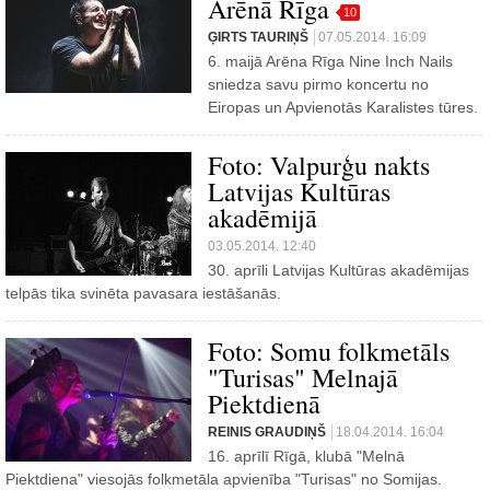
Arēnā Rīga
10
ĢIRTS TAURIŅŠ
07.05.2014. 16:09
6. maijā Arēna Rīga Nine Inch Nails
sniedza savu pirmo koncertu no
Eiropas un Apvienotās Karalistes tūres.
Foto: Valpurģu nakts
Latvijas Kultūras
akadēmijā
03.05.2014. 12:40
30. aprīli Latvijas Kultūras akadēmijas
telpās tika svinēta pavasara iestāšanās.
Foto: Somu folkmetāls
"Turisas" Melnajā
Piektdienā
REINIS GRAUDIŅŠ
18.04.2014. 16:04
16. aprīlī Rīgā, klubā "Melnā
Piektdiena" viesojās folkmetāla apvienība "Turisas" no Somijas.