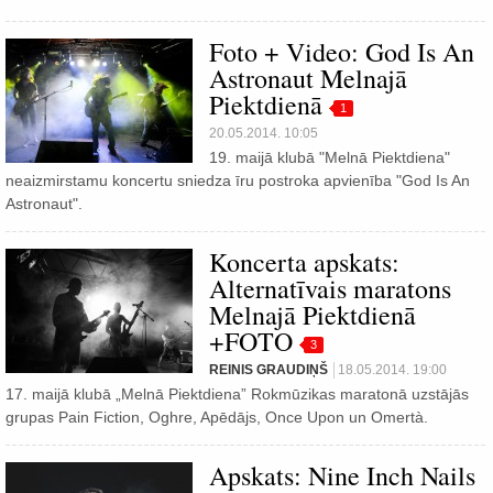
Foto + Video: God Is An
Astronaut Melnajā
Piektdienā
1
20.05.2014. 10:05
19. maijā klubā "Melnā Piektdiena"
neaizmirstamu koncertu sniedza īru postroka apvienība "God Is An
Astronaut".
Koncerta apskats:
Alternatīvais maratons
Melnajā Piektdienā
+FOTO
3
REINIS GRAUDIŅŠ
18.05.2014. 19:00
17. maijā klubā „Melnā Piektdiena” Rokmūzikas maratonā uzstājās
grupas Pain Fiction, Oghre, Apēdājs, Once Upon un Omertà.
Apskats: Nine Inch Nails