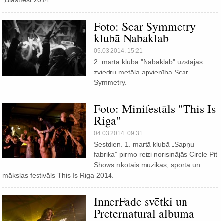
„Blastfest 2014” .
Foto: Scar Symmetry
klubā Nabaklab
05.03.2014. 15:21
2. martā klubā "Nabaklab" uzstājās
zviedru metāla apvienība Scar
Symmetry.
Foto: Minifestāls "This Is
Riga"
04.03.2014. 09:31
Sestdien, 1. martā klubā „Sapņu
fabrika” pirmo reizi norisinājās Circle Pit
Shows rīkotais mūzikas, sporta un
mākslas festivāls This Is Riga 2014.
InnerFade svētki un
Preternatural albuma