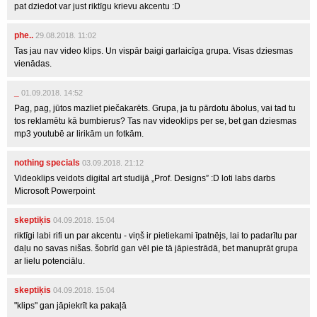
pat dziedot var just riktīgu krievu akcentu :D
phe..
29.08.2018. 11:02
Tas jau nav video klips. Un vispār baigi garlaicīga grupa. Visas dziesmas
vienādas.
_
01.09.2018. 14:52
Pag, pag, jūtos mazliet piečakarēts. Grupa, ja tu pārdotu ābolus, vai tad tu
tos reklamētu kā bumbierus? Tas nav videoklips per se, bet gan dziesmas
mp3 youtubē ar lirikām un fotkām.
nothing specials
03.09.2018. 21:12
Videoklips veidots digital art studijā „Prof. Designs” :D loti labs darbs
Microsoft Powerpoint
skeptiķis
04.09.2018. 15:04
riktīgi labi rifi un par akcentu - viņš ir pietiekami īpatnējs, lai to padarītu par
daļu no savas nišas. šobrīd gan vēl pie tā jāpiestrādā, bet manuprāt grupa
ar lielu potenciālu.
skeptiķis
04.09.2018. 15:04
"klips" gan jāpiekrīt ka pakaļā