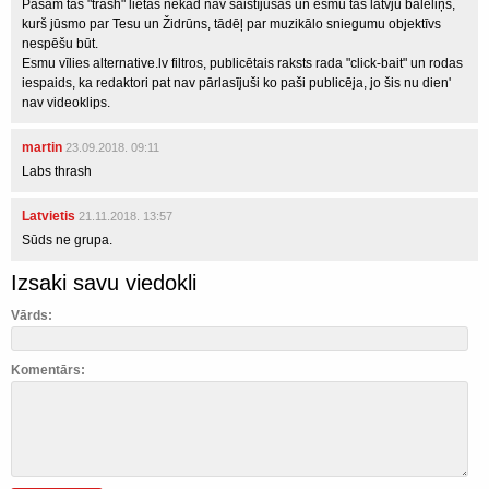
Pašam tās "trash" lietas nekad nav saistījušas un esmu tas latvju bāleliņš,
kurš jūsmo par Tesu un Židrūns, tādēļ par muzikālo sniegumu objektīvs
nespēšu būt.
Esmu vīlies alternative.lv filtros, publicētais raksts rada "click-bait" un rodas
iespaids, ka redaktori pat nav pārlasījuši ko paši publicēja, jo šis nu dien'
nav videoklips.
martin
23.09.2018. 09:11
Labs thrash
Latvietis
21.11.2018. 13:57
Sūds ne grupa.
Izsaki savu viedokli
Vārds:
Komentārs: