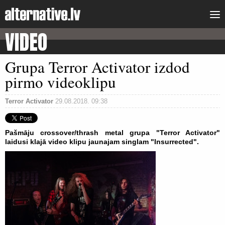
VIDEO
Grupa Terror Activator izdod
pirmo videoklipu
Terror Activator
29.08.2018. 09:38
Pašmāju crossover/thrash metal grupa "Terror Activator"
laidusi klajā video klipu jaunajam singlam "Insurrected".