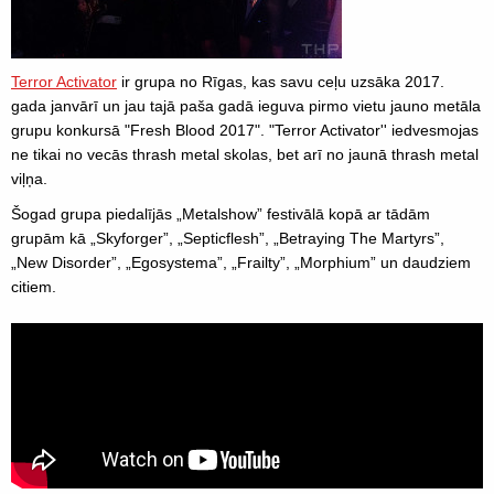
Terror Activator
ir grupa no Rīgas, kas savu ceļu uzsāka 2017.
gada janvārī un jau tajā paša gadā ieguva pirmo vietu jauno metāla
grupu konkursā "Fresh Blood 2017". "Terror Activator'' iedvesmojas
ne tikai no vecās thrash metal skolas, bet arī no jaunā thrash metal
viļņa.
Šogad grupa piedalījās „Metalshow” festivālā kopā ar tādām
grupām kā „Skyforger”, „Septicflesh”, „Betraying The Martyrs”,
„New Disorder”, „Egosystema”, „Frailty”, „Morphium” un daudziem
citiem.