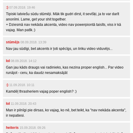
:)
07.09.2018. 19:46
Tipiski latviešu sūdu stūmēji. Māk tik gudri dirst, it sevišķi, ja to var darīt
anonīmi. Lame, get your shit together.
+ Dziesmā nav nekāda akcenta, video nav powerpiontā taisīts, viss ir kā
vajag. Man patīk.:)
stūmējs
08.09.2018. 13:39
Nav jau sūdīgi, bet akcents ir ļoti spēcīgs, un liriku video viduvējs...
lol
08.09.2018. 14:12
Gan jau kāds draugs vai radinieks, kas nezina proper english... Par video
runājot - ceru, ka daudz nesamaksājāt
:)
11.09.2018. 10:11
Kamdēļ thrasheriem vajag poper english? :)
lol
11.09.2018. 20:43
Man ir pilnīgi pie dirsas, ko vajag, ko nē, bet teikt, ka "nav nekāda akcenta",
ir nepatiesi.
heiteris
15.09.2018. 09:26