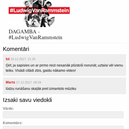
DAGAMBA -
#LudwigVanRammstein
Komentāri
lol
19.12.2017. 21:25
Ģirt, ja sapisies un ar pirmo reizi nesanāk plūstoši norunāt, uztaisi vēl vienu
teiku. Visādi citādi zbis, gaidu nākamo video!
Marts
27.12.2017. 09:34
lūdzu runāšanu skaļāk pret izmantoto mūziku
Izsaki savu viedokli
Vārds:
Komentārs: