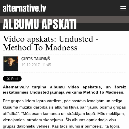
ALBUMU APSKATI
Video apskats: Undusted -
Method To Madness
ĢIRTS TAURIŅŠ
19.12.2017. 11:45
Alternative.lv turpina albumu video apskatus, un šoreiz
ieskatīsimies Undusted jaunajā veikumā Method To Madness.
Pēc grupas līdera Igora vārdiem, pēc sastāva izmaiņām un neilga
klusuma mūziķu darbībā šis albums kļuva par "jaunu posmu grupas
attīstībā". "Mēs esam komanda un strādājam kopā. Mēs meklējam,
vienojamies, atrodam skanējumu. Šis albums apmierināja visu
grupas dalībnieku vēlmes. Kas tāds mums ir pirmoreiz," tā Igors.