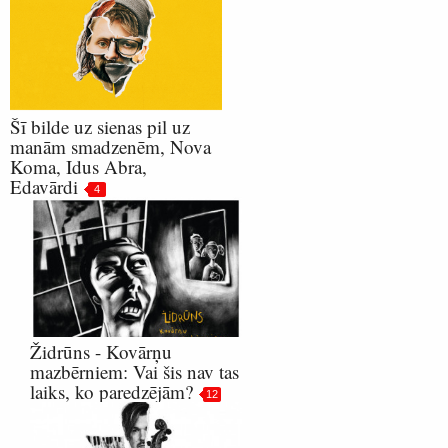
Šī bilde uz sienas pil uz
manām smadzenēm, Nova
Koma, Idus Abra,
Edavārdi
4
Židrūns - Kovārņu
mazbērniem: Vai šis nav tas
laiks, ko paredzējām?
12