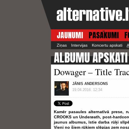
JAUNUMI
PASĀKUMI
F
Ziņas
Intervijas
Koncertu apskati
A
ALBUMU APSKATI
Dowager – Title Tra
JĀNIS ANDERSONS
19.04.2016. 12:34
Kamēr pasaules alternatīvā prese, r
CROOKS un Underøath, post-hardcore m
jaunus albumus, īstie darba rūķi slī
Vieni no šiem rūķiem slēpjas zem no