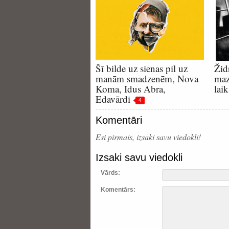
Šī bilde uz sienas pil uz
Žid
manām smadzenēm, Nova
maz
Koma, Idus Abra,
lai
Edavārdi
4
Komentāri
Esi pirmais, izsaki savu viedokli!
Izsaki savu viedokli
Vārds:
Komentārs: