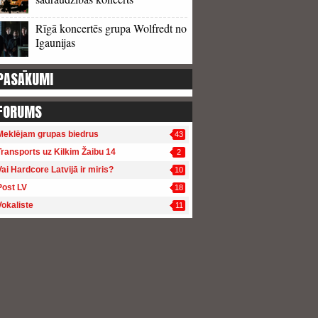
Rīgā koncertēs grupa Wolfredt no
Igaunijas
PASĀKUMI
FORUMS
Meklējam grupas biedrus
43
Transports uz Kilkim Žaibu 14
2
Vai Hardcore Latvijā ir miris?
10
Post LV
18
Vokaliste
11