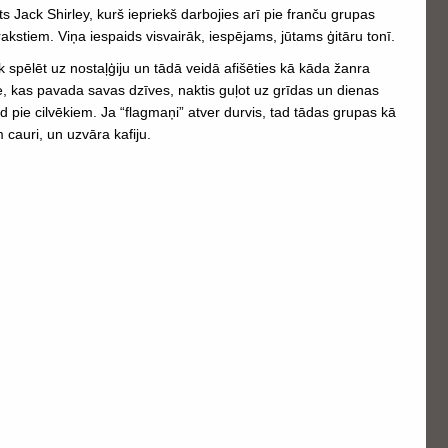
nts Jack Shirley, kurš iepriekš darbojies arī pie franču grupas
stiem. Viņa iespaids visvairāk, iespējams, jūtams ģitāru tonī.
k spēlēt uz nostaļģiju un tādā veidā afišēties kā kāda žanra
ie, kas pavada savas dzīves, naktis guļot uz grīdas un dienas
d pie cilvēkiem. Ja “flagmaņi” atver durvis, tad tādas grupas kā
 cauri, un uzvāra kafiju.