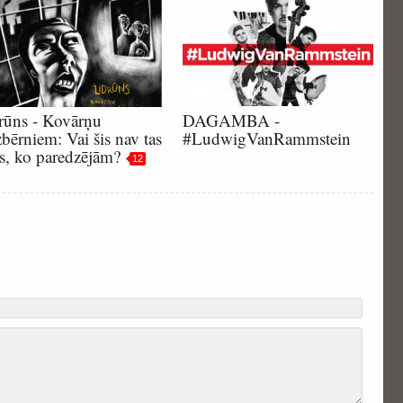
rūns - Kovārņu
DAGAMBA -
bērniem: Vai šis nav tas
#LudwigVanRammstein
ks, ko paredzējām?
12