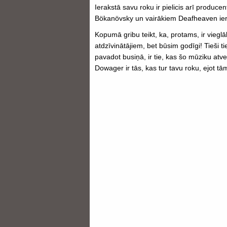
Ierakstā savu roku ir pielicis arī produce
Bökanövsky un vairākiem Deafheaven ierak
Kopumā gribu teikt, ka, protams, ir vieglā
atdzīvinātājiem, bet būsim godīgi! Tieši t
pavadot busiņā, ir tie, kas šo mūziku atve
Dowager ir tās, kas tur tavu roku, ejot tām