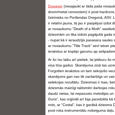
Dowager
(nesajaukt ar tāda paša nosau
doom/metal censoņiem) ir post-hardcore
četrinieks no Portlendas Oregonā, ASV. L
ir relatīvi jauna, tā jau ir paspējusi izdot 
ar nosaukumu “Death of a Moth” sastāvē
dziesmām un tika izdots pagājušā gada no
- nupat kā ir ieraudzījis pavasara saules 
ar nosaukumu “Title Track” sevī ietver p
ierakstus ar kopējo garumu ap sešpadsm
Ar šo īso laiku arī pietiek, lai jebkuru 
viņa tīņa gados. Skanējuma ziņā tas uzre
Forgotten ierakstus un tam sekojošo vecā
skanējums gan nav tik vardarbīgs un vai
selekcijas rezultātu. Dziesmas ir īsas, bet
dziesmās mainīgi taktsmēri darbojas roku 
daudz vietas, lai nepazustu melodijas un
Guns”, kas orģināli arī bija paredzēta k
nots, ar “Costal”, kas ir garākā dziesma
post-roka instrumentālu nobeiguma daļu.