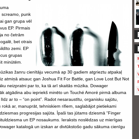
kuma
, screamo, punk
ai gan grupa vēl
divus EP. Pirmais
ja no četrām
galē, bet otrais
sildīto zemi. EP
iecus grupas
it minūtēm.
šo mūzikas žanru cienītāju vecumā ap 30 gadiem atgrieztu atpakaļ
iz atmiņā atsauc gan Joshua Fit For Battle, gan Love Lost But Not
ku neizpratni par to, ka tā arī skaitās mūzika. Dowager
rāk atgādina abu iepriekš minēto un Touché Amoré pirmā albuma
 līdz ar to – “on point”. Radot nesaraustītu, organisku sajūtu,
rokā ar, manuprāt, tehniskiem rifiem, saglabājot pietiekami
 dziesmas progresijas sajūta. Īpaši tas jūtams dziesmā “Finger
ā tituldziesma un EP nosaukums. Ieraksts noslēdzas uz mierīgas
 Dowager katalogā un izskan ar divtūkstošo gadu sākuma cienīgu