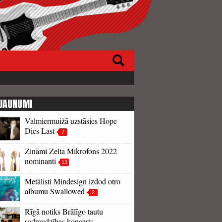
JAUNUMI
Valmiermuižā uzstāsies Hope
Dies Last
7
Zināmi Zelta Mikrofons 2022
nominanti
13
Metālisti Mindesign izdod otro
albumu Swallowed
2
Rīgā notiks Brālīgo tautu
sadraudzības koncerts