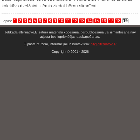
kolektīvs dzelžaini izlēmis ziedot bērnu slimnīcai.
1
2
3
4
5
6
7
8
9
10
11
12
13
14
15
16
17
18
19
Lapas:
Jebkāda alternative.lv satura materiālu kopēšana, pārpublicēšana vai izmantošana nav
atļauta bez iepriekšējas saskaņošanas.
E-pasts relīzēm, informācijai un kontaktiem:
alt@alternative.lv
Copyright © 2001 - 2026