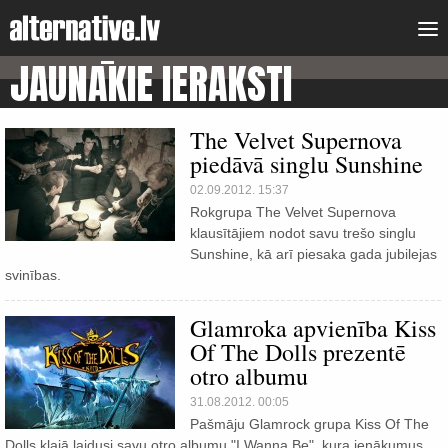
JAUNĀKIE IERAKSTI
The Velvet Supernova
piedāvā singlu Sunshine
02.09.2012. 15:37
Rokgrupa The Velvet Supernova
klausītājiem nodot savu trešo singlu
Sunshine, kā arī piesaka gada jubilejas
svinības.
Glamroka apvienība Kiss
Of The Dolls prezentē
otro albumu
31.08.2012. 00:05
Pašmāju Glamrock grupa Kiss Of The
Dolls klajā laidusi savu otro albumu "I Wanna Be", kura ienākumus