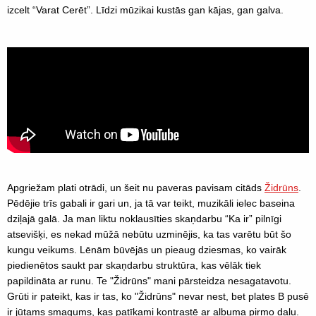
izcelt “Varat Cerēt”. Līdzi mūzikai kustās gan kājas, gan galva.
Apgriežam plati otrādi, un šeit nu paveras pavisam citāds
Židrūns
.
Pēdējie trīs gabali ir gari un, ja tā var teikt, muzikāli ielec baseina
dziļajā galā. Ja man liktu noklausīties skaņdarbu “Ka ir” pilnīgi
atsevišķi, es nekad mūžā nebūtu uzminējis, ka tas varētu būt šo
kungu veikums. Lēnām būvējās un pieaug dziesmas, ko vairāk
piedienētos saukt par skaņdarbu struktūra, kas vēlāk tiek
papildināta ar runu. Te "Židrūns" mani pārsteidza nesagatavotu.
Grūti ir pateikt, kas ir tas, ko "Židrūns" nevar nest, bet plates B pusē
ir jūtams smagums, kas patīkami kontrastē ar albuma pirmo daļu.