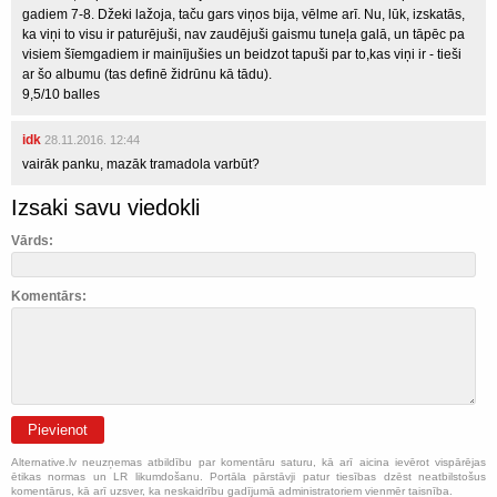
gadiem 7-8. Džeki lažoja, taču gars viņos bija, vēlme arī. Nu, lūk, izskatās,
ka viņi to visu ir paturējuši, nav zaudējuši gaismu tuneļa galā, un tāpēc pa
visiem šīemgadiem ir mainījušies un beidzot tapuši par to,kas viņi ir - tieši
ar šo albumu (tas definē židrūnu kā tādu).
9,5/10 balles
idk
28.11.2016. 12:44
vairāk panku, mazāk tramadola varbūt?
Izsaki savu viedokli
Vārds:
Komentārs:
Pievienot
Alternative.lv neuzņemas atbildību par komentāru saturu, kā arī aicina ievērot vispārējas
ētikas normas un LR likumdošanu. Portāla pārstāvji patur tiesības dzēst neatbilstošus
komentārus, kā arī uzsver, ka neskaidrību gadījumā administratoriem vienmēr taisnība.