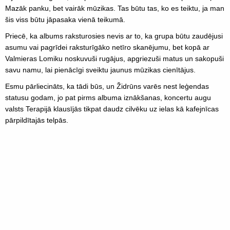
Mazāk panku, bet vairāk mūzikas. Tas būtu tas, ko es teiktu, ja man
šis viss būtu jāpasaka vienā teikumā.
Priecē, ka albums raksturosies nevis ar to, ka grupa būtu zaudējusi
asumu vai pagrīdei raksturīgāko netīro skanējumu, bet kopā ar
Valmieras Lomiku noskuvuši rugājus, apgriezuši matus un sakopuši
savu namu, lai pienācīgi sveiktu jaunus mūzikas cienītājus.
Esmu pārliecināts, ka tādi būs, un Židrūns varēs nest leģendas
statusu godam, jo pat pirms albuma iznākšanas, koncertu augu
valsts Terapijā klausījās tikpat daudz cilvēku uz ielas kā kafejnīcas
pārpildītajās telpās.