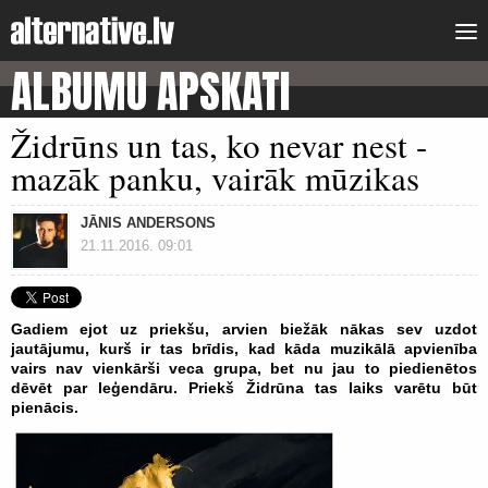
ALBUMU APSKATI
Židrūns un tas, ko nevar nest -
mazāk panku, vairāk mūzikas
JĀNIS ANDERSONS
21.11.2016. 09:01
Gadiem ejot uz priekšu, arvien biežāk nākas sev uzdot
jautājumu, kurš ir tas brīdis, kad kāda muzikālā apvienība
vairs nav vienkārši veca grupa, bet nu jau to piedienētos
dēvēt par leģendāru. Priekš Židrūna tas laiks varētu būt
pienācis.