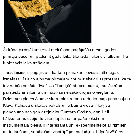
Židrūna pirmsākumi esot meklējami pagājušās desmitgades
pirmajā pusē, un padsmit gadu laikā tika izdoti tikai divi albumi. Nu
ir pienācis laiks trešajam.
Tāds laiciņš ir pagājis un, kā tam pienākas, ieviesis attiecīgas
izmaiņas. Jau no albuma pirmajām notīm ir skaidri saprotams, ka te
tev nebūs nekāds “Eu!”. Ja "Tomiņš" atnesot salnu, tad Židrūns
pārsteidz ar siltumu un mūzikas neizskaidrojamo vieglumu.
Dziesmas plates A pusē skan raiti un rada tādu kā mājīguma sajūtu.
Klāva Kalnača unikālais vokāls un albuma viesa – kaķīša
pienesums nes gan dzejnieka Guntara Godiņa, gan Heli
Lāksonenas dzeju, to visu papildinot ar pašu tekstiem.
Instrumentālā pieeja ir interesanta un, eksperimentējot ar ritmiem
un to laušanu, sanākušas visai lipīgas melodijas. It īpaši vēlētos