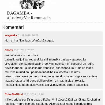
DAGAMBA -
#LudwigVanRammstein
Komentāri
zvejnieks
21.11.2016. 16:22
Nu, re! Ir arī kas labs LV mūzikā šogad.
anons
23.11.2016. 23:12
peerle latvieshu muuzikaa.
patiesiibaa ljoti var redzeet, ka shii muuzika pastaav taapeec, ka
cilveekiem vienkaarshi patiik (nee, vinji noteikti miil) speeleet un radiit,
nevis taapeec, ka tas ir kaads trends vai skrieshana kaut kur. un taada
muuzika muusdienu paarsaatinaatiibas laikmetaa ir retums.
laikam buus jaasanjemas un kaadaa no naakoshajiem riigas koncertiem
jaaparunaa ar zhidruuna daliibniekiem un jaapaspiezh roka. ja
maakslinieku neatbalsta valsts, tad vismaz mees varam pateikties.
ColorMeBlind
26.11.2016. 13:18
Ir lliels prieks par šīs grupas attīstību. Viņi sāka kā tādi pa-lēti garāžrokeri ar
haotisku, neprofesonālu skaējumu.Atceros kaut kādus kocertuspirms