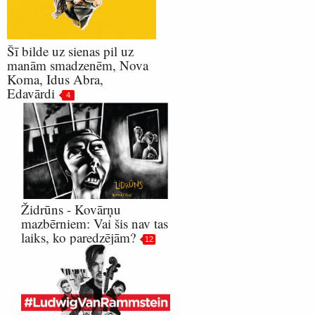
Šī bilde uz sienas pil uz
manām smadzenēm, Nova
Koma, Idus Abra,
Edavārdi
4
Židrūns - Kovārņu
mazbērniem: Vai šis nav tas
laiks, ko paredzējām?
12