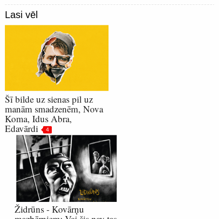
Lasi vēl
Šī bilde uz sienas pil uz
manām smadzenēm, Nova
Koma, Idus Abra,
Edavārdi
4
Židrūns - Kovārņu
mazbērniem: Vai šis nav tas