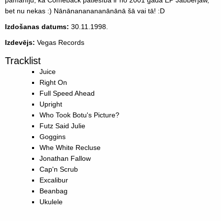
pamanīju, ka Comeback patiesībā ir no 2001 gada EP Jabberjaw,
bet nu nekas :) Nānānananananānānā šā vai tā! :D
Izdošanas datums:
30.11.1998.
Izdevējs:
Vegas Records
Tracklist
Juice
Right On
Full Speed Ahead
Upright
Who Took Botu's Picture?
Futz Said Julie
Goggins
Whe White Recluse
Jonathan Fallow
Cap'n Scrub
Excalibur
Beanbag
Ukulele