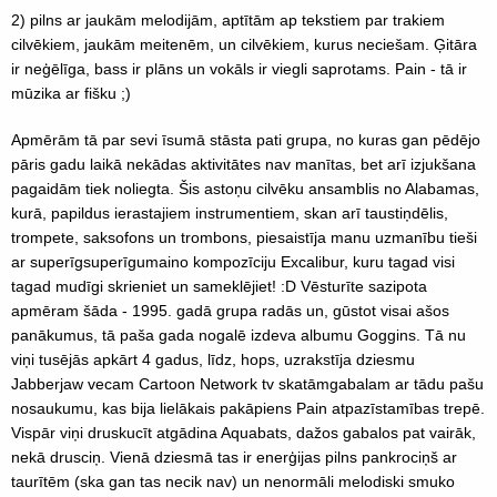
2) pilns ar jaukām melodijām, aptītām ap tekstiem par trakiem
cilvēkiem, jaukām meitenēm, un cilvēkiem, kurus neciešam. Ģitāra
ir neģēlīga, bass ir plāns un vokāls ir viegli saprotams. Pain - tā ir
mūzika ar fišku ;)
Apmērām tā par sevi īsumā stāsta pati grupa, no kuras gan pēdējo
pāris gadu laikā nekādas aktivitātes nav manītas, bet arī izjukšana
pagaidām tiek noliegta. Šis astoņu cilvēku ansamblis no Alabamas,
kurā, papildus ierastajiem instrumentiem, skan arī taustiņdēlis,
trompete, saksofons un trombons, piesaistīja manu uzmanību tieši
ar superīgsuperīgumaino kompozīciju Excalibur, kuru tagad visi
tagad mudīgi skrieniet un sameklējiet! :D Vēsturīte sazipota
apmēram šāda - 1995. gadā grupa radās un, gūstot visai ašos
panākumus, tā paša gada nogalē izdeva albumu Goggins. Tā nu
viņi tusējās apkārt 4 gadus, līdz, hops, uzrakstīja dziesmu
Jabberjaw vecam Cartoon Network tv skatāmgabalam ar tādu pašu
nosaukumu, kas bija lielākais pakāpiens Pain atpazīstamības trepē.
Vispār viņi druskucīt atgādina Aquabats, dažos gabalos pat vairāk,
nekā drusciņ. Vienā dziesmā tas ir enerģijas pilns pankrociņš ar
taurītēm (ska gan tas necik nav) un nenormāli melodiski smuko