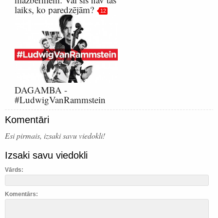
laiks, ko paredzējām?
12
DAGAMBA -
#LudwigVanRammstein
Komentāri
Esi pirmais, izsaki savu viedokli!
Izsaki savu viedokli
Vārds:
Komentārs: