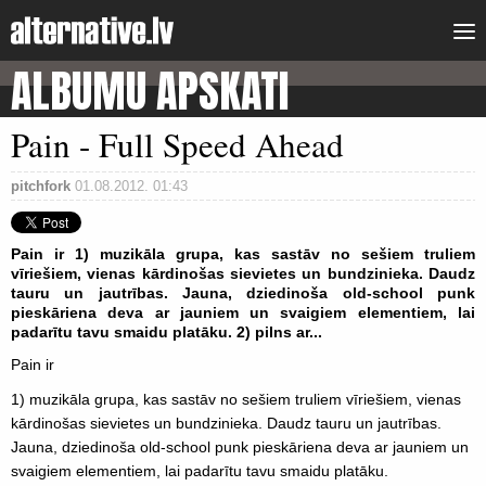
ALBUMU APSKATI
Pain - Full Speed Ahead
pitchfork
01.08.2012. 01:43
Pain ir 1) muzikāla grupa, kas sastāv no sešiem truliem
vīriešiem, vienas kārdinošas sievietes un bundzinieka. Daudz
tauru un jautrības. Jauna, dziedinoša old-school punk
pieskāriena deva ar jauniem un svaigiem elementiem, lai
padarītu tavu smaidu platāku. 2) pilns ar...
Pain ir
1) muzikāla grupa, kas sastāv no sešiem truliem vīriešiem, vienas
kārdinošas sievietes un bundzinieka. Daudz tauru un jautrības.
Jauna, dziedinoša old-school punk pieskāriena deva ar jauniem un
svaigiem elementiem, lai padarītu tavu smaidu platāku.