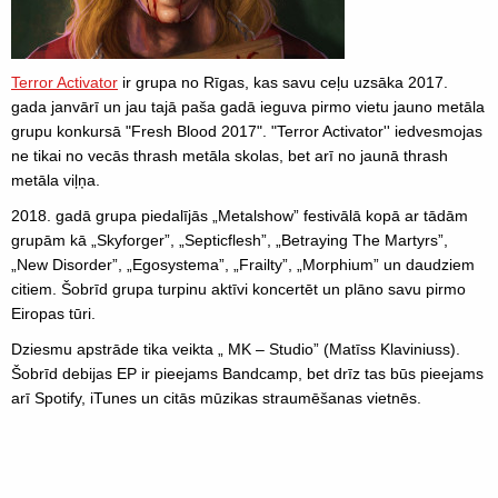
Terror Activator
ir grupa no Rīgas, kas savu ceļu uzsāka 2017.
gada janvārī un jau tajā paša gadā ieguva pirmo vietu jauno metāla
grupu konkursā "Fresh Blood 2017". "Terror Activator'' iedvesmojas
ne tikai no vecās thrash metāla skolas, bet arī no jaunā thrash
metāla viļņa.
2018. gadā grupa piedalījās „Metalshow” festivālā kopā ar tādām
grupām kā „Skyforger”, „Septicflesh”, „Betraying The Martyrs”,
„New Disorder”, „Egosystema”, „Frailty”, „Morphium” un daudziem
citiem. Šobrīd grupa turpinu aktīvi koncertēt un plāno savu pirmo
Eiropas tūri.
Dziesmu apstrāde tika veikta „ MK – Studio” (Matīss Klaviniuss).
Šobrīd debijas EP ir pieejams Bandcamp, bet drīz tas būs pieejams
arī Spotify, iTunes un citās mūzikas straumēšanas vietnēs.