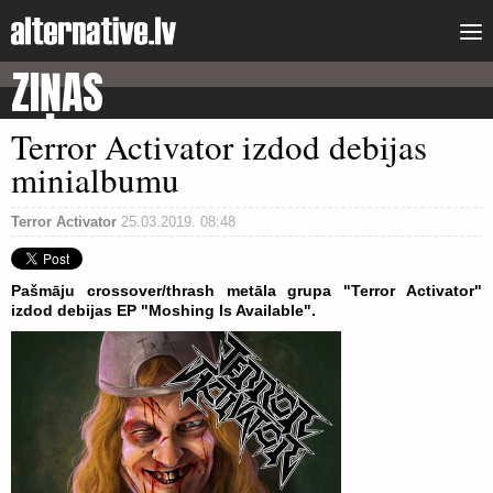
ZIŅAS
Terror Activator izdod debijas
minialbumu
Terror Activator
25.03.2019. 08:48
Pašmāju crossover/thrash metāla grupa "Terror Activator"
izdod debijas EP "Moshing Is Available".