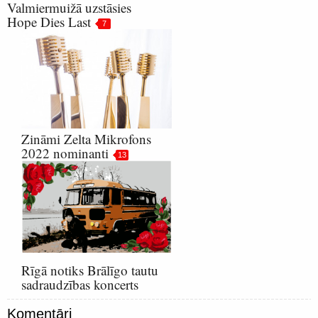
Valmiermuižā uzstāsies
Hope Dies Last
7
Zināmi Zelta Mikrofons
2022 nominanti
13
Rīgā notiks Brālīgo tautu
sadraudzības koncerts
Komentāri