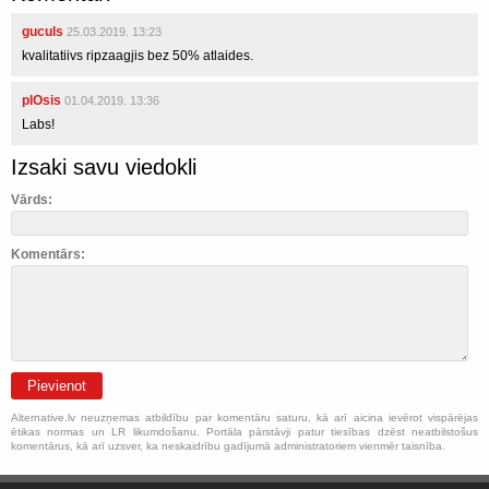
guculs
25.03.2019. 13:23
kvalitatiivs ripzaagjis bez 50% atlaides.
plOsis
01.04.2019. 13:36
Labs!
Izsaki savu viedokli
Vārds:
Komentārs:
Pievienot
Alternative.lv neuzņemas atbildību par komentāru saturu, kā arī aicina ievērot vispārējas
ētikas normas un LR likumdošanu. Portāla pārstāvji patur tiesības dzēst neatbilstošus
komentārus, kā arī uzsver, ka neskaidrību gadījumā administratoriem vienmēr taisnība.