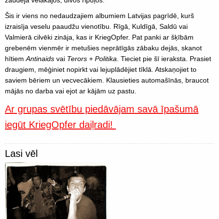
zaudēja vēlākajos, divos ripuļos.
Šis ir viens no nedaudzajiem albumiem Latvijas pagrīdē, kurš
izraisīja veselu paaudžu vienotību. Rīgā, Kuldīgā, Saldū vai
Valmierā cilvēki zināja, kas ir KriegOpfer. Pat panki ar šķībām
grebenēm vienmēr ir metušies neprātīgās zābaku dejās, skanot
hītiem
Antinaids
vai
Terors + Politika
. Tieciet pie šī ieraksta. Prasiet
draugiem, mēģiniet nopirkt vai lejuplādējiet tīklā. Atskaņojiet to
saviem bēriem un vecvecākiem. Klausieties automašīnās, braucot
mājās no darba vai ejot ar kājām uz pastu.
Ar grupas svētību piedāvājam savā īpašumā
iegūt KriegOpfer daiļradi!
Lasi vēl