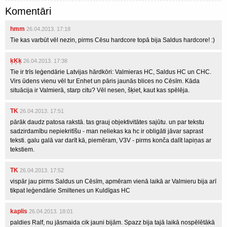
Komentāri
hmm
26.04.2013. 17:18
Tie kas varbūt vēl nezin, pirms Cēsu hardcore topā bija Saldus hardcore! :)
ķĶķ
26.04.2013. 17:38
Tie ir trīs leģendārie Latvijas hārdkōri: Valmieras HC, Saldus HC un CHC.
Virs ūdens vienu vēl tur Enhet un pāris jaunās blices no Cēsīm. Kāda
situācija ir Valmierā, starp citu? Vēl nesen, šķiet, kaut kas spēlēja.
TK
26.04.2013. 17:51
pārāk daudz patosa rakstā. tas grauj objektivitātes sajūtu. un par tekstu
sadzirdamību nepiekritīšu - man neliekas ka hc ir obligāti jāvar saprast
teksti. galu galā var darīt kā, piemēram, V3V - pirms konča dalīt lapiņas ar
tekstiem.
TK
26.04.2013. 17:52
vispār jau pirms Saldus un Cēsīm, apmēram vienā laikā ar Valmieru bija arī
tikpat leģendārie Smiltenes un Kuldīgas HC
kaplis
26.04.2013. 18:01
paldies Ralf, nu jāsmaida cik jauni bijām. Spazz bija tajā laikā nospēlētākā