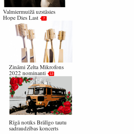
Valmiermuižā uzstāsies
Hope Dies Last
7
Zināmi Zelta Mikrofons
2022 nominanti
13
Rīgā notiks Brālīgo tautu
sadraudzības koncerts