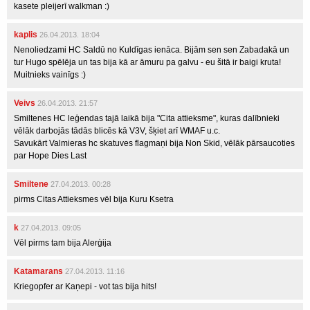
kasete pleijerī walkman :)
kaplis
26.04.2013. 18:04
Nenoliedzami HC Saldū no Kuldīgas ienāca. Bijām sen sen Zabadakā un
tur Hugo spēlēja un tas bija kā ar āmuru pa galvu - eu šitā ir baigi kruta!
Muitnieks vainīgs :)
Veivs
26.04.2013. 21:57
Smiltenes HC leģendas tajā laikā bija "Cita attieksme", kuras dalībnieki
vēlāk darbojās tādās blicēs kā V3V, šķiet arī WMAF u.c.
Savukārt Valmieras hc skatuves flagmaņi bija Non Skid, vēlāk pārsaucoties
par Hope Dies Last
Smiltene
27.04.2013. 00:28
pirms Citas Attieksmes vēl bija Kuru Ksetra
k
27.04.2013. 09:05
Vēl pirms tam bija Alerģija
Katamarans
27.04.2013. 11:16
Kriegopfer ar Kaņepi - vot tas bija hits!