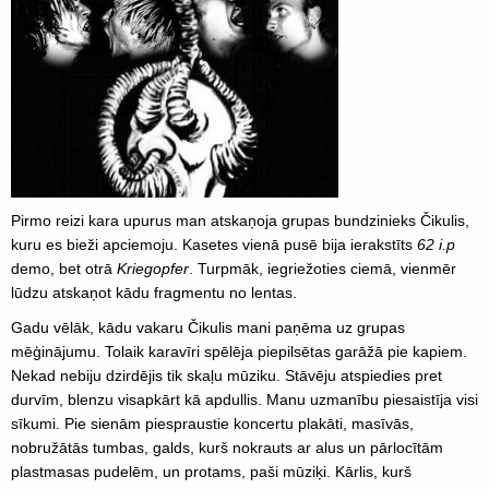
Pirmo reizi kara upurus man atskaņoja grupas bundzinieks Čikulis,
kuru es bieži apciemoju. Kasetes vienā pusē bija ierakstīts
62 i.p
demo, bet otrā
Kriegopfer
. Turpmāk, iegriežoties ciemā, vienmēr
lūdzu atskaņot kādu fragmentu no lentas.
Gadu vēlāk, kādu vakaru Čikulis mani paņēma uz grupas
mēģinājumu. Tolaik karavīri spēlēja piepilsētas garāžā pie kapiem.
Nekad nebiju dzirdējis tik skaļu mūziku. Stāvēju atspiedies pret
durvīm, blenzu visapkārt kā apdullis. Manu uzmanību piesaistīja visi
sīkumi. Pie sienām piespraustie koncertu plakāti, masīvās,
nobružātās tumbas, galds, kurš nokrauts ar alus un pārlocītām
plastmasas pudelēm, un protams, paši mūziķi. Kārlis, kurš