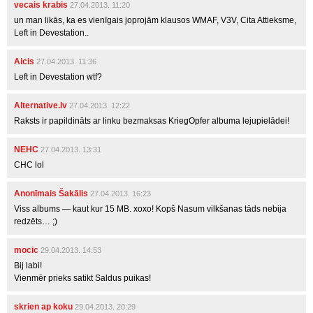
vecais krabis
27.04.2013. 11:20
un man likās, ka es vienīgais joprojām klausos WMAF, V3V, Cita Attieksme,
Left in Devestation..
Aicis
27.04.2013. 11:36
Left in Devestation wtf?
Alternative.lv
27.04.2013. 12:22
Raksts ir papildināts ar linku bezmaksas KriegOpfer albuma lejupielādei!
NEHC
27.04.2013. 13:31
CHC lol
Anonīmais Šakālis
27.04.2013. 16:23
Viss albums — kaut kur 15 MB. xoxo! Kopš Nasum vilkšanas tāds nebija
redzēts… ;)
mocic
29.04.2013. 14:53
Bij labi!
Vienmēr prieks satikt Saldus puikas!
skrien ap koku
29.04.2013. 20:29