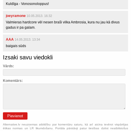
Kuldīga - Vonosonoloppus!
joeyramone
10.05.2013. 16:32
Valmieras hardcore vēl nesen braši vilka Ambrosia, kura nu jau kā divus
gadus ir pa galam.
AAA
14.05.2013. 13:34
baigais sūds
Izsaki savu viedokli
Vārds:
Komentārs:
Pievienot
Alternative.lv neuzņemas atbildību par komentāru saturu, kā arī aicina ievērot vispārējas
ētikas normas un LR likumdošanu. Portāla pārstāvji patur tiesības dzēst neatbilstošus