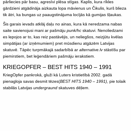
pārliecies pār basu, agresīvi plēsa stīgas. Kaplis, kura rīkles
gārdzieni atgādināja aizkauta lopa māvienus un Čikulis, kurš blieza
tik ātri, ka bungas uz paaugstinājuma locījās kā gumijas šļaukas.
Šis garais ievads atklāj daļu no ainas, kura kā neredzama nabas
saite savienojusi mani ar pašmāju
punk/hc
skatuvi. Nenoliedzami
es lepojos ar to, kas reiz pastāvējis, un neliegšos, neizjūtu kvēlas
simpātijas (ar izņēmumiem) pret mūsdienu atgāzēm Latvijas
skatuvē. Tāpēc turpmākajā sadarbībā ar
alternative.lv
stāstīšu par
piemirstiem, bet leģendāriem pašmāju ierakstiem.
KRIEGOPFER – BEST HITS 1940 – 1991
KriegOpfer pankrokā, gluži kā Luters kristietībā 2002. gadā
pienagloja savas desmit tēzes(
BEST HITS 1940 – 1991),
pie tolaik
stabilās Latvijas
undergraund
skatuves dēļiem.