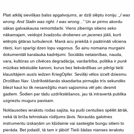
Plati atklāj sievišķas balss apgalvojums, ar dziļi slēptu ironiju:
„I was
wrong. And Stalin was right. I was wrong...”
Un ar pirmo akordu
sākas galvaskausa remontdarbi. Viens zibenīgs sitiens seko
nākamajam, veidojot žvadzošu
drobenes
un jacenes
jūkli, kurš
ietērpts ģitāras turbulencē. Manā acu priekšā ir paātrināti vilciena
riteņi, kuri sparīgi dzen lopu vagonus. Šo ainu nomaina murgaini
dokumentāli karalauka kadrējumi. Sociālās netaisnības, nauda,
vara, kultūras un cilvēces degradācija, vardarbība, politika ir
punk
mūzikas tekstuālie kanoni, kurus bez liekvārdības un pilnīgi tieši
klausītājiem ausīs iedzen KriegOpfer. Sevišķi vēlos izcelt dziesmu
Drošības Nav
. Uzdrīkstēšanās skaņdarba pirmajās trīs sekundēs
bliezt
kaut ko tik nesarežģītu mani sajūsmina vēl pēc desmit
gadiem. Šodien par tādu uzdrīkstēšanos, jau tā intravertā publika
uzgrieztu muguru pavisam.
Noklausoties ierakstu rodas sajūta, ka puiši centušies spēlēt ātrāk,
nekā tā brīža tehniskais rūdījums ļāvis. Norautās galotnes
instrumentu izskaņām un kļūdainie vai sasteigtie bungu sitieni to
pierāda. Bet jodaidī, tā tam ir jābūt! Tieši šādas nianses ierakstu