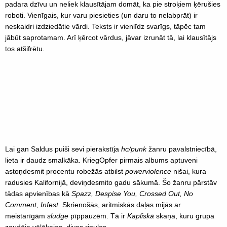
padara dzīvu un neliek klausītājam domāt, ka pie stroķiem ķērušies
roboti. Vienīgais, kur varu piesieties (un daru to nelabprāt) ir
neskaidri izdziedātie vārdi. Teksts ir vienlīdz svarīgs, tāpēc tam
jābūt saprotamam. Arī ķērcot vārdus, jāvar izrunāt tā, lai klausītājs
tos atšifrētu.
Lai gan Saldus puiši sevi pierakstīja
hc/punk
žanru pavalstniecībā,
lieta ir daudz smalkāka. KriegOpfer pirmais albums aptuveni
astoņdesmit procentu robežās atbilst
powerviolence
nišai, kura
radusies Kalifornijā, deviņdesmito gadu sākumā. Šo žanru pārstāv
tādas apvienības kā
Spazz, Despise You, Crossed Out, No
Comment, Infest
. Skrienošās, aritmiskās daļas mijās ar
meistarīgām
sludge
pīppauzēm. Tā ir
Kapliskā
skaņa, kuru grupa