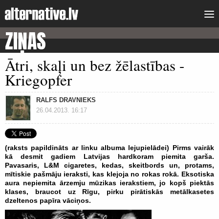
ZIŅAS
Ātri, skaļi un bez žēlastības -
Kriegopfer
RALFS DRAVNIEKS
26.04.2013. 16:17
(raksts papildināts ar linku albuma lejupielādei) Pirms vairāk
kā desmit gadiem Latvijas hardkoram piemita garša.
Pavasaris, L&M cigaretes, kedas, skeitbords un, protams,
mītiskie pašmāju ieraksti, kas klejoja no rokas rokā. Eksotiska
aura nepiemita ārzemju mūzikas ierakstiem, jo kopš piektās
klases, braucot uz Rīgu, pirku pirātiskās metālkasetes
dzeltenos papīra vāciņos.