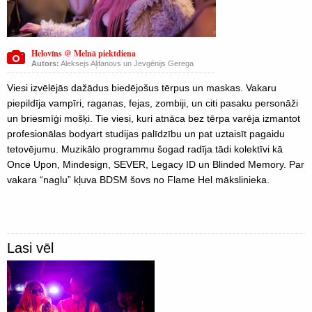
Helovīns @ Melnā piektdiena
Autors:
Aleksejs Aļifanovs un Jevgēnijs Gerega
Viesi izvēlējās dažādus biedējošus tērpus un maskas. Vakaru
piepildīja vampīri, raganas, fejas, zombiji, un citi pasaku personāži
un briesmīģi mošķi. Tie viesi, kuri atnāca bez tērpa varēja izmantot
profesionālas bodyart studijas palīdzību un pat uztaisīt pagaidu
tetovējumu. Muzikālo programmu šogad radīja tādi kolektīvi kā
Once Upon, Mindesign, SEVER, Legacy ID un Blinded Memory. Par
vakara “naglu” kļuva BDSM šovs no Flame Hel mākslinieka.
Lasi vēl