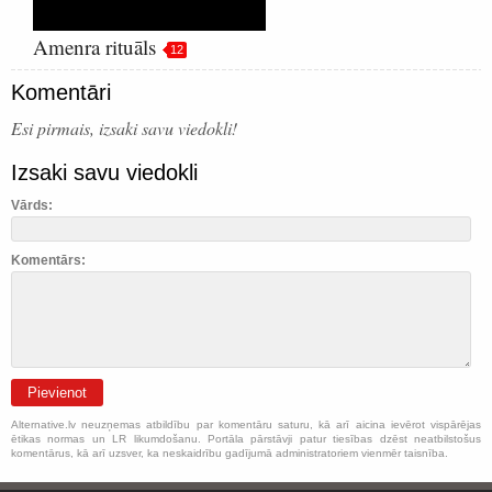
Amenra rituāls
12
Komentāri
Esi pirmais, izsaki savu viedokli!
Izsaki savu viedokli
Vārds:
Komentārs:
Pievienot
Alternative.lv neuzņemas atbildību par komentāru saturu, kā arī aicina ievērot vispārējas
ētikas normas un LR likumdošanu. Portāla pārstāvji patur tiesības dzēst neatbilstošus
komentārus, kā arī uzsver, ka neskaidrību gadījumā administratoriem vienmēr taisnība.