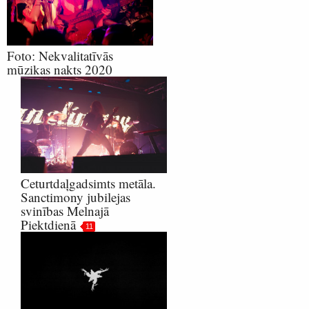
Foto: Nekvalitatīvās
mūzikas nakts 2020
Ceturtdaļgadsimts metāla.
Sanctimony jubilejas
svinības Melnajā
Piektdienā
11