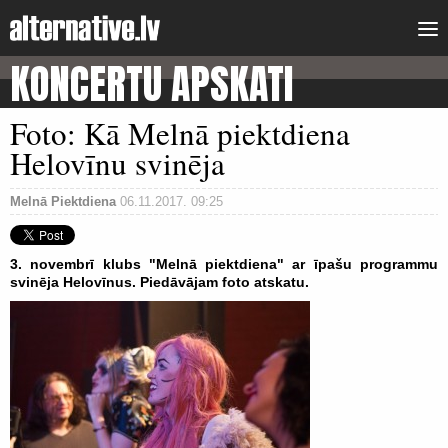
KONCERTU APSKATI
Foto: Kā Melnā piektdiena
Helovīnu svinēja
Melnā Piektdiena
06.11.2017. 09:25
3. novembrī klubs "Melnā piektdiena" ar īpašu programmu
svinēja Helovīnus. Piedāvājam foto atskatu.