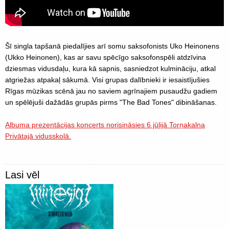
Šī singla tapšanā piedalījies arī somu saksofonists Uko Heinonens
(Ukko Heinonen), kas ar savu spēcīgo saksofonspēli atdzīvina
dziesmas vidusdaļu, kura kā sapnis, sasniedzot kulmināciju, atkal
atgriežas atpakaļ sākumā. Visi grupas dalībnieki ir iesaistījušies
Rīgas mūzikas scēnā jau no saviem agrīnajiem pusaudžu gadiem
un spēlējuši dažādās grupās pirms "The Bad Tones" dibināšanas.
Albuma prezentācijas koncerts norisināsies 6.jūlijā Torņakalna
Privātajā vidusskolā.
Lasi vēl