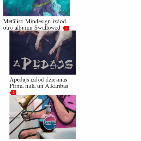
Metālisti Mindesign izdod
otro albumu Swallowed
2
Apēdājs izdod dziesmas
Pirmā mīla un Atkarības
2