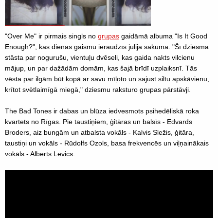
"Over Me" ir pirmais singls no
grupas
gaidāmā albuma "Is It Good
Enough?", kas dienas gaismu ieraudzīs jūlija sākumā. "Šī dziesma
stāsta par nogurušu, vientuļu dvēseli, kas gaida nakts vilcienu
mājup, un par dažādām domām, kas šajā brīdī uzplaiksnī. Tās
vēsta par ilgām būt kopā ar savu mīļoto un sajust siltu apskāvienu,
krītot svētlaimīgā miegā," dziesmu raksturo grupas pārstāvji.
The Bad Tones ir dabas un blūza iedvesmots psihedēliskā roka
kvartets no Rīgas. Pie taustiņiem, ģitāras un balsīs - Edvards
Broders, aiz bungām un atbalsta vokāls - Kalvis Sležis, ģitāra,
taustiņi un vokāls - Rūdolfs Ozols, basa frekvencēs un viļņainākais
vokāls - Alberts Levics.