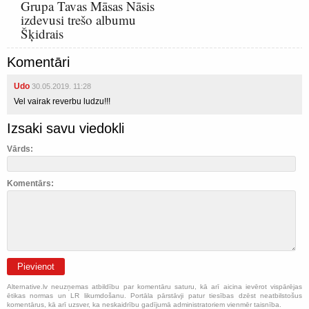
Grupa Tavas Māsas Nāsis
izdevusi trešo albumu
Šķidrais
Komentāri
Udo
30.05.2019. 11:28
Vel vairak reverbu ludzu!!!
Izsaki savu viedokli
Vārds:
Komentārs:
Pievienot
Alternative.lv neuzņemas atbildību par komentāru saturu, kā arī aicina ievērot vispārējas
ētikas normas un LR likumdošanu. Portāla pārstāvji patur tiesības dzēst neatbilstošus
komentārus, kā arī uzsver, ka neskaidrību gadījumā administratoriem vienmēr taisnība.