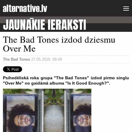
JAUNĀKIE IERAKSTI
The Bad Tones izdod dziesmu
Over Me
The Bad Tones
27.05.2019. 09:48
Psihedēliskā roka grupa "The Bad Tones" izdod pirmo singlu
"Over Me" no gaidāmā albuma "Is It Good Enough?".