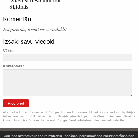
izdevusi trešo albumu
Šķidrais
Komentāri
Esi pirmais, izsaki savu viedokli!
Izsaki savu viedokli
Vārds:
Komentārs:
Pievienot
Alternative.lv neuzņemas atbildību par komentāru saturu, kā arī aicina ievērot vispārējas
ētikas normas un LR likumdošanu. Portāla pārstāvji patur tiesības dzēst neatbilstošus
komentārus, kā arī uzsver, ka neskaidrību gadījumā administratoriem vienmēr taisnība.
Jebkāda alternative.lv satura materiālu kopēšana, pārpublicēšana vai izmantošana nav