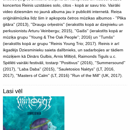
koncertos Reinis uzstāsies solo, citos - kopā ar savu trio. Vairāki
video dziesmām no jaunā albuma jau ir publicēti internetā. Reiņa
oriģinālmūzika līdz šim ir apkopota četros mūzikas albumos - ''Plika
ģitāra'' (2013), ''Draugu orķestris'' (ierakstīts kopā ar dzejnieku un
perkusionistu Arturu Veinbergu; 2015), ''Gaišs'' (ierakstīts kopā ar
mūziķa grupu ''Young & The Oak People''; 2016) un ''Tumšs''
(ierakstīts kopā ar grupu ''Reinis Young Trio; 2017). Reinis ir arī
ikgadējs Dziesminieku saieta dalībnieks, un sadarbojies ar tādiem
mūziķiem kā Dinārs Gulbis, Arnis Miltiņš, Raimonds Tiguls u.c.
Spēlēti vairāki festivāli, tostarp ''Positivus'' (2016), ''Summersound''
(2017), ''Laba Daba'' (2015), ''Sauletosios Naktys'' (LT, 2016,
2017), ''Masters of Calm'' (LT, 2016) ''Run of the Mill'' (UK, 2017).
Lasi vēl