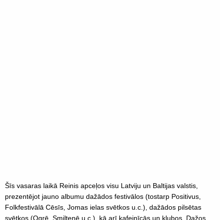
Šīs vasaras laikā Reinis apceļos visu Latviju un Baltijas valstis,
prezentējot jauno albumu dažādos festivālos (tostarp Positivus,
Folkfestivālā Cēsīs, Jomas ielas svētkos u.c.), dažādos pilsētas
svētkos (Ogrē, Smiltenē u.c.), kā arī kafejnīcās un klubos. Dažos