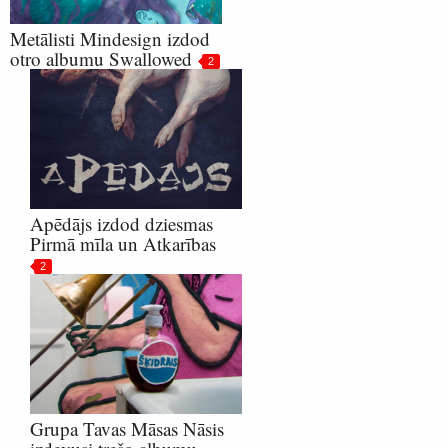
Metālisti Mindesign izdod
otro albumu Swallowed
2
Apēdājs izdod dziesmas
Pirmā mīla un Atkarības
2
Grupa Tavas Māsas Nāsis