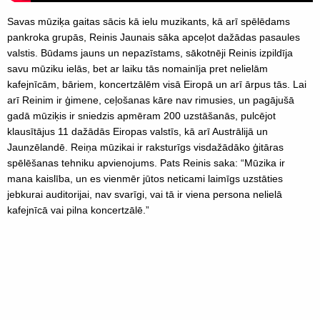
Savas mūziķa gaitas sācis kā ielu muzikants, kā arī spēlēdams
pankroka grupās, Reinis Jaunais sāka apceļot dažādas pasaules
valstis. Būdams jauns un nepazīstams, sākotnēji Reinis izpildīja
savu mūziku ielās, bet ar laiku tās nomainīja pret nelielām
kafejnīcām, bāriem, koncertzālēm visā Eiropā un arī ārpus tās. Lai
arī Reinim ir ģimene, ceļošanas kāre nav rimusies, un pagājušā
gadā mūziķis ir sniedzis apmēram 200 uzstāšanās, pulcējot
klausītājus 11 dažādās Eiropas valstīs, kā arī Austrālijā un
Jaunzēlandē. Reiņa mūzikai ir raksturīgs visdažādāko ģitāras
spēlēšanas tehniku apvienojums. Pats Reinis saka: “Mūzika ir
mana kaislība, un es vienmēr jūtos neticami laimīgs uzstāties
jebkurai auditorijai, nav svarīgi, vai tā ir viena persona nelielā
kafejnīcā vai pilna koncertzālē.”