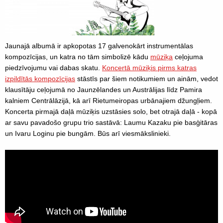
Jaunajā albumā ir apkopotas 17 galvenokārt instrumentālas
kompozīcijas, un katra no tām simbolizē kādu
mūziķa
ceļojuma
piedzīvojumu vai dabas skatu.
Koncertā mūziķis pirms katras
izpildītās kompozīcijas
stāstīs par šiem notikumiem un ainām, vedot
klausītāju ceļojumā no Jaunzēlandes un Austrālijas līdz Pamira
kalniem Centrālāzijā, kā arī Rietumeiropas urbānajiem džungļiem.
Koncerta pirmajā daļā mūziķis uzstāsies solo, bet otrajā daļā - kopā
ar savu pavadošo grupu trio sastāvā: Laumu Kazaku pie basģitāras
un Ivaru Loginu pie bungām. Būs arī viesmākslinieki.