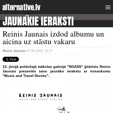
JAUNĀKIE IERAKSTI
Reinis Jaunais izdod albumu un
aicina uz stāstu vakaru
Reinis Jaunais
07.06.2018. 12:37
13. jūnijā peldošajā mākslas galerijā "NOASS" ģitārists Reinis
Jaunais prezentēs savu jaunāko ierakstu ar nosaukumu
"Music and Travel Stories".