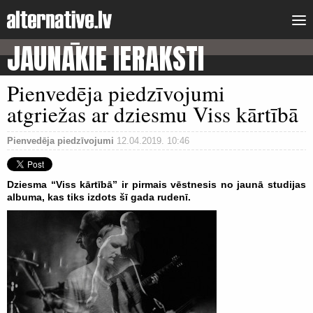
JAUNĀKIE IERAKSTI
Pienvedēja piedzīvojumi
atgriežas ar dziesmu Viss kārtībā
Pienvedēja piedzīvojumi
12.04.2019. 10:46
Dziesma “Viss kārtībā” ir pirmais vēstnesis no jaunā studijas
albuma, kas tiks izdots šī gada rudenī.