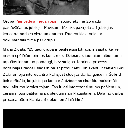
Grupa
Pienvedēja Piedzīvojumi
šogad atzīmē 25 gadu
pastāvēšanas jubileju. Pavisam drīz tiks paziņota arī jubilejas
koncerta norises vieta un datums. Rudenī klajā nāks arī
dokumentālā filma par grupu.
Māris Žigats: “25 gadi grupā ir paskrējuši ļoti ātri, ir sajūta, ka vēl
nesen spēlējām pirmos koncertus. Dziesmas jaunajam albumam ir
tapušas lēnām un pamatīgi, bez steigas. Ieraksta process
norisinājās radoši, sadarbībā ar producentu un skaņu inženieri Gati
Zaķi, un bija interesanti atkal izjust studijas darba gaisotni. Šobrīd
tiek strādāts, lai jubilejas koncertā dziesmas skanētu maksimāli
tuvu albumā ierakstītajām. Tas ir ļoti interesanti mums pašiem un,
cerams, būs patīkams pārsteigums arī klausītājiem. Daļa no darba
procesa būs iekļauta arī dokumentālajā filmā.”