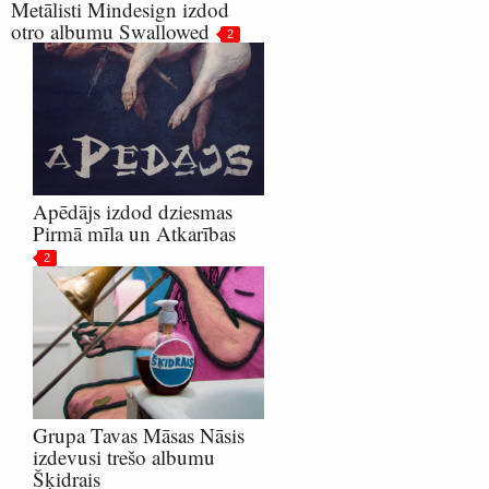
Metālisti Mindesign izdod
otro albumu Swallowed
2
Apēdājs izdod dziesmas
Pirmā mīla un Atkarības
2
Grupa Tavas Māsas Nāsis
izdevusi trešo albumu
Šķidrais