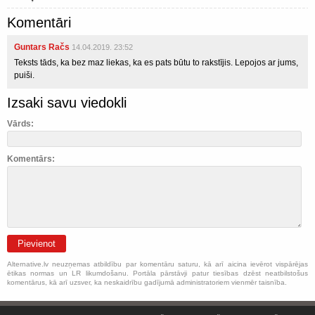
Komentāri
Guntars Račs
14.04.2019. 23:52
Teksts tāds, ka bez maz liekas, ka es pats būtu to rakstījis. Lepojos ar jums,
puiši.
Izsaki savu viedokli
Vārds:
Komentārs:
Pievienot
Alternative.lv neuzņemas atbildību par komentāru saturu, kā arī aicina ievērot vispārējas
ētikas normas un LR likumdošanu. Portāla pārstāvji patur tiesības dzēst neatbilstošus
komentārus, kā arī uzsver, ka neskaidrību gadījumā administratoriem vienmēr taisnība.