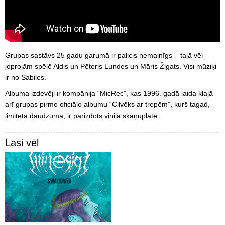
Grupas sastāvs 25 gadu garumā ir palicis nemainīgs – tajā vēl
joprojām spēlē Aldis un Pēteris Lundes un Māris Žigats. Visi mūziķi
ir no Sabiles.
Albuma izdevēji ir kompānija “MicRec”, kas 1996. gadā laida klajā
arī grupas pirmo oficiālo albumu “Cilvēks ar trepēm”, kurš tagad,
limitētā daudzumā, ir pārizdots vinila skaņuplatē.
Lasi vēl