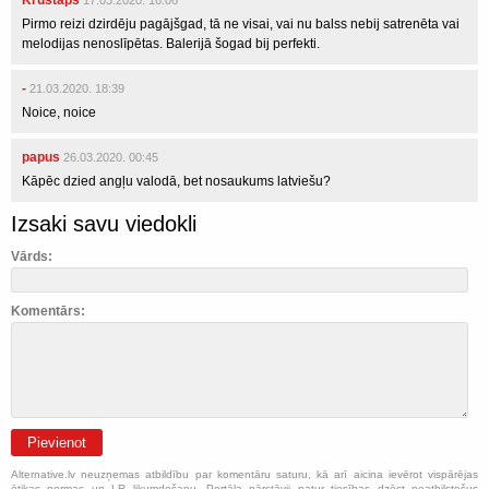
Krustaps
17.03.2020. 16:06
Pirmo reizi dzirdēju pagājšgad, tā ne visai, vai nu balss nebij satrenēta vai
melodijas nenoslīpētas. Balerijā šogad bij perfekti.
-
21.03.2020. 18:39
Noice, noice
papus
26.03.2020. 00:45
Kāpēc dzied angļu valodā, bet nosaukums latviešu?
Izsaki savu viedokli
Vārds:
Komentārs:
Pievienot
Alternative.lv neuzņemas atbildību par komentāru saturu, kā arī aicina ievērot vispārējas
ētikas normas un LR likumdošanu. Portāla pārstāvji patur tiesības dzēst neatbilstošus