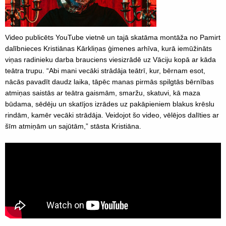
Video publicēts YouTube vietnē un tajā skatāma montāža no Pamirt
dalībnieces Kristiānas Kārkliņas ģimenes arhīva, kurā iemūžināts
viņas radinieku darba brauciens viesizrādē uz Vāciju kopā ar kāda
teātra trupu. “Abi mani vecāki strādāja teātrī, kur, bērnam esot,
nācās pavadīt daudz laika, tāpēc manas pirmās spilgtās bērnības
atmiņas saistās ar teātra gaismām, smaržu, skatuvi, kā maza
būdama, sēdēju un skatījos izrādes uz pakāpieniem blakus krēslu
rindām, kamēr vecāki strādāja. Veidojot šo video, vēlējos dalīties ar
šīm atmiņām un sajūtām,” stāsta Kristiāna.