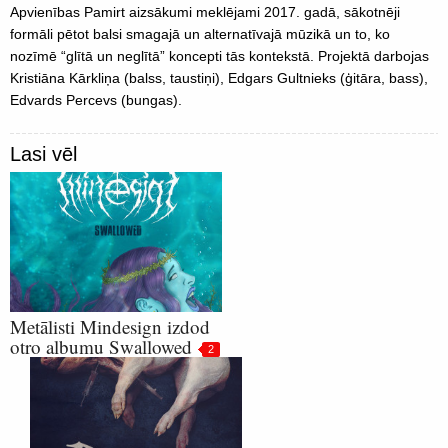
Apvienības Pamirt aizsākumi meklējami 2017. gadā, sākotnēji
formāli pētot balsi smagajā un alternatīvajā mūzikā un to, ko
nozīmē “glītā un neglītā” koncepti tās kontekstā. Projektā darbojas
Kristiāna Kārkliņa (balss, taustiņi), Edgars Gultnieks (ģitāra, bass),
Edvards Percevs (bungas).
Lasi vēl
Metālisti Mindesign izdod
otro albumu Swallowed
2