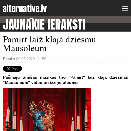
JAUNĀKIE IERAKSTI
Pamirt laiž klajā dziesmu
Mausoleum
Pamirt
09.03.2020. 11:56
Pašmāju tumšās mūzikas trio "Pamirt" laiž klajā dziesmas
“Mausoleum” video un izziņo albumu