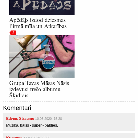
Apēdājs izdod dziesmas
Pirmā mīla un Atkarības
2
Grupa Tavas Māsas Nāsis
izdevusi trešo albumu
Šķidrais
Komentāri
Edvīns Straume
10.03.2020. 15:20
Mūzika, balss - super - paldies.