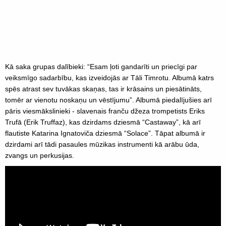
Kā saka grupas dalībieki: “Esam ļoti gandarīti un priecīgi par
veiksmīgo sadarbību, kas izveidojās ar Tāli Timrotu. Albumā katrs
spēs atrast sev tuvākas skaņas, tas ir krāsains un piesātināts,
tomēr ar vienotu noskaņu un vēstījumu”. Albumā piedalījušies arī
pāris viesmākslinieki - slavenais franču džeza trompetists Eriks
Trufā (Erik Truffaz), kas dzirdams dziesmā “Castaway”, kā arī
flautiste Katarina Ignatoviča dziesmā “Solace”. Tāpat albumā ir
dzirdami arī tādi pasaules mūzikas instrumenti kā arābu ūda,
zvangs un perkusijas.