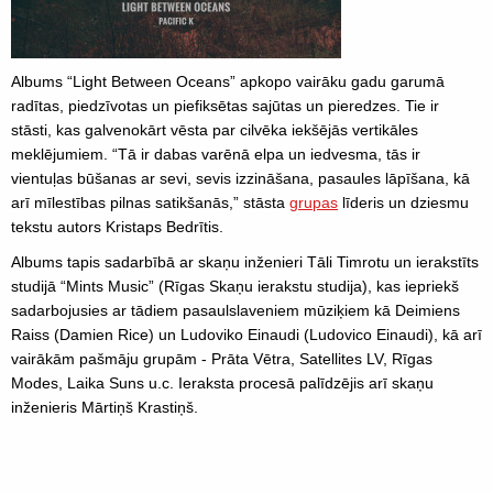
Albums “Light Between Oceans” apkopo vairāku gadu garumā
radītas, piedzīvotas un piefiksētas sajūtas un pieredzes. Tie ir
stāsti, kas galvenokārt vēsta par cilvēka iekšējās vertikāles
meklējumiem. “Tā ir dabas varēnā elpa un iedvesma, tās ir
vientuļas būšanas ar sevi, sevis izzināšana, pasaules lāpīšana, kā
arī mīlestības pilnas satikšanās,” stāsta
grupas
līderis un dziesmu
tekstu autors Kristaps Bedrītis.
Albums tapis sadarbībā ar skaņu inženieri Tāli Timrotu un ierakstīts
studijā “Mints Music” (Rīgas Skaņu ierakstu studija), kas iepriekš
sadarbojusies ar tādiem pasaulslaveniem mūziķiem kā Deimiens
Raiss (Damien Rice) un Ludoviko Einaudi (Ludovico Einaudi), kā arī
vairākām pašmāju grupām - Prāta Vētra, Satellites LV, Rīgas
Modes, Laika Suns u.c. Ieraksta procesā palīdzējis arī skaņu
inženieris Mārtiņš Krastiņš.