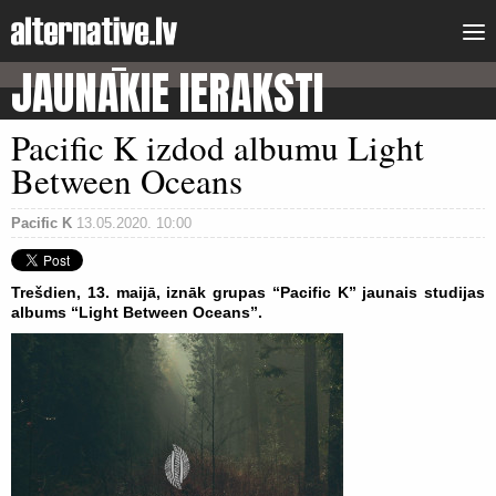
JAUNĀKIE IERAKSTI
Pacific K izdod albumu Light
Between Oceans
Pacific K
13.05.2020. 10:00
Trešdien, 13. maijā, iznāk grupas “Pacific K” jaunais studijas
albums “Light Between Oceans”.