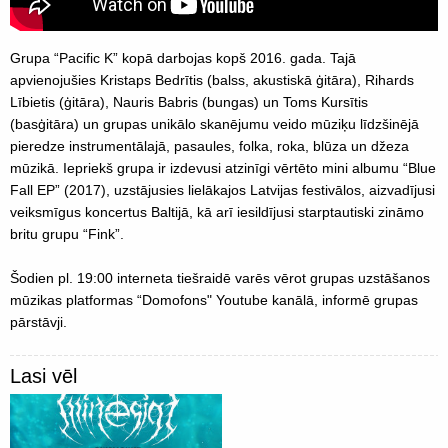
Grupa “Pacific K” kopā darbojas kopš 2016. gada. Tajā
apvienojušies Kristaps Bedrītis (balss, akustiskā ģitāra), Rihards
Lībietis (ģitāra), Nauris Babris (bungas) un Toms Kursītis
(basģitāra) un grupas unikālo skanējumu veido mūziķu līdzšinējā
pieredze instrumentālajā, pasaules, folka, roka, blūza un džeza
mūzikā. Iepriekš grupa ir izdevusi atzinīgi vērtēto mini albumu “Blue
Fall EP” (2017), uzstājusies lielākajos Latvijas festivālos, aizvadījusi
veiksmīgus koncertus Baltijā, kā arī iesildījusi starptautiski zināmo
britu grupu “Fink”.
Šodien pl. 19:00 interneta tiešraidē varēs vērot grupas uzstāšanos
mūzikas platformas “Domofons" Youtube kanālā, informē grupas
pārstāvji.
Lasi vēl