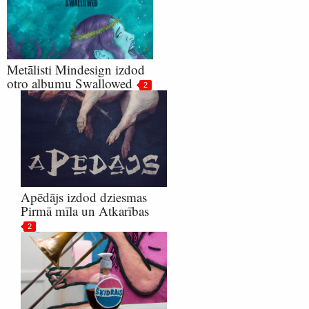
Metālisti Mindesign izdod
otro albumu Swallowed
2
Apēdājs izdod dziesmas
Pirmā mīla un Atkarības
2