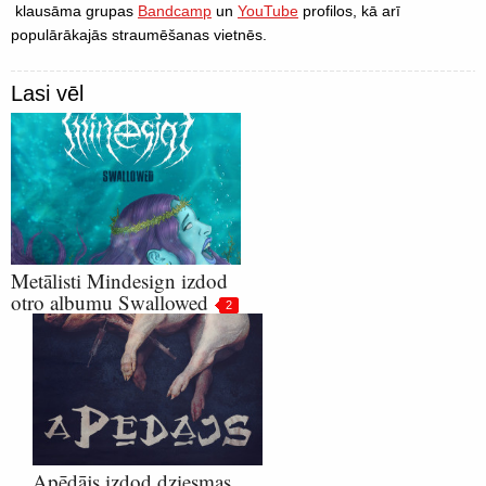
klausāma grupas
Bandcamp
un
YouTube
profilos, kā arī
populārākajās straumēšanas vietnēs.
Lasi vēl
Metālisti Mindesign izdod
otro albumu Swallowed
2
Apēdājs izdod dziesmas