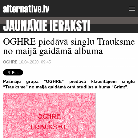
JAUNĀKIE IERAKSTI
OGHRE piedāvā singlu Trauksme
no maijā gaidāmā albuma
OGHRE
16.04.2020. 09:45
Pašmāju grupa “OGHRE” piedāvā klausītājiem singlu
“Trauksme” no maijā gaidāmā otrā studijas albuma “Grimt”.