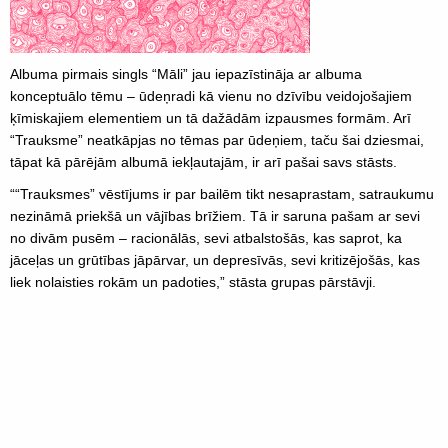
Albuma pirmais singls “Māli” jau iepazīstināja ar albuma
konceptuālo tēmu – ūdeņradi kā vienu no dzīvību veidojošajiem
ķīmiskajiem elementiem un tā dažādām izpausmes formām. Arī
“Trauksme” neatkāpjas no tēmas par ūdeņiem, taču šai dziesmai,
tāpat kā pārējām albumā iekļautajām, ir arī pašai savs stāsts.
““Trauksmes” vēstījums ir par bailēm tikt nesaprastam, satraukumu
nezināmā priekšā un vājības brīžiem. Tā ir saruna pašam ar sevi
no divām pusēm – racionālās, sevi atbalstošās, kas saprot, ka
jāceļas un grūtības jāpārvar, un depresīvās, sevi kritizējošās, kas
liek nolaisties rokām un padoties,” stāsta grupas pārstāvji.