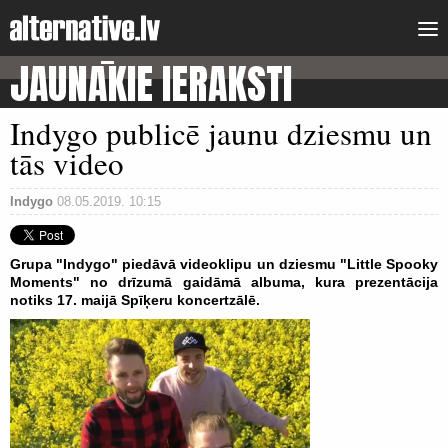
JAUNĀKIE IERAKSTI
Indygo publicē jaunu dziesmu un
tās video
Indygo
08.05.2019. 10:15
Grupa "Indygo" piedāvā videoklipu un dziesmu "Little Spooky
Moments" no drīzumā gaidāmā albuma, kura prezentācija
notiks 17. maijā Spīķeru koncertzālē.