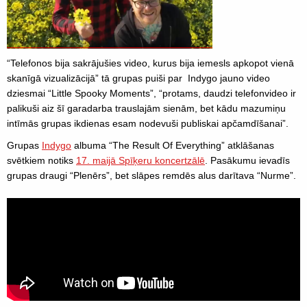
“Telefonos bija sakrājušies video, kurus bija iemesls apkopot vienā
skanīgā vizualizācijā” tā grupas puiši par Indygo jauno video
dziesmai “Little Spooky Moments”, “protams, daudzi telefonvideo ir
palikuši aiz šī garadarba trauslajām sienām, bet kādu mazumiņu
intīmās grupas ikdienas esam nodevuši publiskai apčamdīšanai”.
Grupas
Indygo
albuma “The Result Of Everything” atklāšanas
svētkiem notiks
17. maijā Spīķeru koncertzālē
. Pasākumu ievadīs
grupas draugi “Plenērs”, bet slāpes remdēs alus darītava “Nurme”.