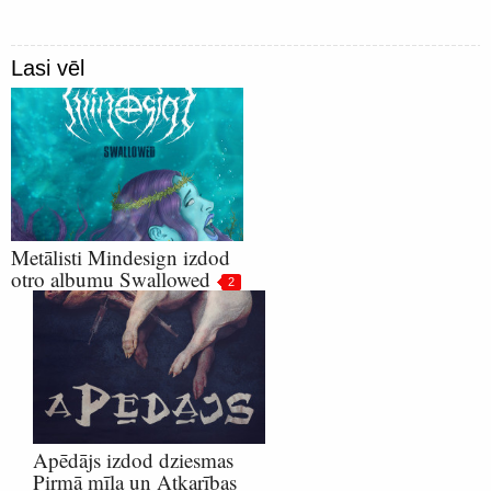
Lasi vēl
Metālisti Mindesign izdod
otro albumu Swallowed
2
Apēdājs izdod dziesmas
Pirmā mīla un Atkarības