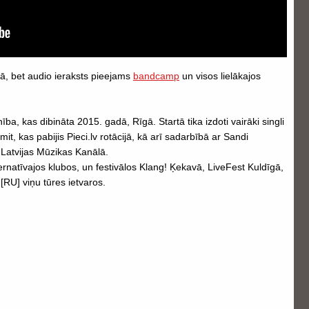
ā, bet audio ieraksts pieejams
bandcamp
un visos lielākajos
ba, kas dibināta 2015. gadā, Rīgā. Startā tika izdoti vairāki singli
it, kas pabijis Pieci.lv rotācijā, kā arī sadarbībā ar Sandi
 Latvijas Mūzikas Kanālā.
lternatīvajos klubos, un festivālos Klang! Ķekavā, LiveFest Kuldīgā,
 [RU] viņu tūres ietvaros.