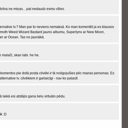
dvīna ne miņas... pat nedaudz esmu vīlies.
ernative lv.? Man par to neviens nemaksā. Ko man komentēt ja es klausos
mmoth Weed Wizard Bastard jauno albumu, Superlynx ar New Moon,
er ar Ocean. Tas no jaunākā.
n malači, skan labi. he he.
īs komentos pie dotā posta cilvēki ir tā noilgojušies pēc manas personas. Es
ernative lv. cilvēkiem ir garlaicīgi - nav ko palasīt.
ā laikā esi atstājis gana lielu virtuālo pēdu.
īk :D