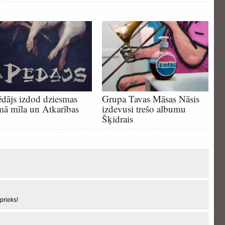
dājs izdod dziesmas
Grupa Tavas Māsas Nāsis
mā mīla un Atkarības
izdevusi trešo albumu
Šķidrais
prieks!