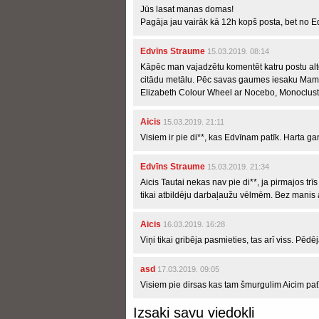
Jūs lasat manas domas!
Pagāja jau vairāk kā 12h kopš posta, bet no E
Edvīns Straume
15.03.2019. 08:14
Kāpēc man vajadzētu komentēt katru postu alt
citādu metālu. Pēc savas gaumes iesaku Ma
Elizabeth Colour Wheel ar Nocebo, Monoclust
Aicis
15.03.2019. 21:11
Visiem ir pie di**, kas Edvīnam patīk. Harta ga
Edvīns Straume
15.03.2019. 21:34
Aicis Tautai nekas nav pie di**, ja pirmajos tr
tikai atbildēju darbaļaužu vēlmēm. Bez manis alt
Aicis
16.03.2019. 16:28
Viņi tikai gribēja pasmieties, tas arī viss. Pēdēj
asd
17.03.2019. 09:05
Visiem pie dirsas kas tam šmurgulim Aicim pat
Izsaki savu viedokli