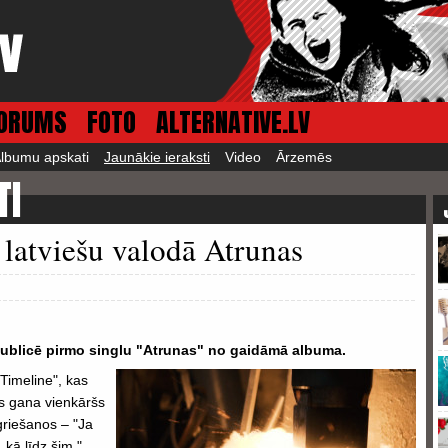
ORUMS
FOTO
ALTERNATIVE.LV
lbumu apskati
Jaunākie ieraksti
Video
Ārzemēs
TI
 latviešu valodā Atrunas
 publicē pirmo singlu "Atrunas" no gaidāmā albuma.
Timeline", kas
ms gana vienkāršs
griešanos – "Ja
, kā līdz šim."