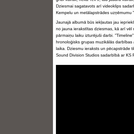
Dziesmai sagatavots arī videoklips sadarb
Kempelu un metālapstrādes uzņēmumu "M
Jaunajā albumā būs iekļautas jau iepriekš
no jauna ierakstītas dziesmas, kā arī vēl 
pārmaiņu laiku izturējuši darbi. "Timeline
hronoloģisks grupas muzikālās darbības 
laika. Dziesmu ieraksts un pēcapstrāde t
Sound Division Studios sadarbībā ar KS 