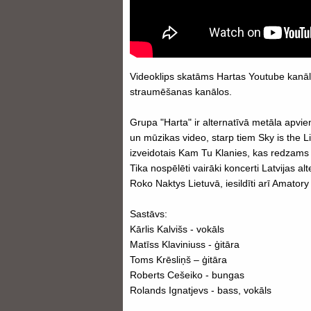
Videoklips skatāms Hartas Youtube kanāl
straumēšanas kanālos.
Grupa "Harta" ir alternatīvā metāla apvienī
un mūzikas video, starp tiem Sky is the Lim
izveidotais Kam Tu Klanies, kas redzams
Tika nospēlēti vairāki koncerti Latvijas a
Roko Naktys Lietuvā, iesildīti arī Amatory
Sastāvs:
Kārlis Kalvišs - vokāls
Matīss Klaviniuss - ģitāra
Toms Krēsliņš – ģitāra
Roberts Cešeiko - bungas
Rolands Ignatjevs - bass, vokāls