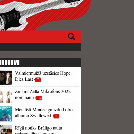
JAUNUMI
Valmiermuižā uzstāsies Hope
Dies Last
7
Zināmi Zelta Mikrofons 2022
nominanti
13
Metālisti Mindesign izdod otro
albumu Swallowed
2
Rīgā notiks Brālīgo tautu
sadraudzības koncerts