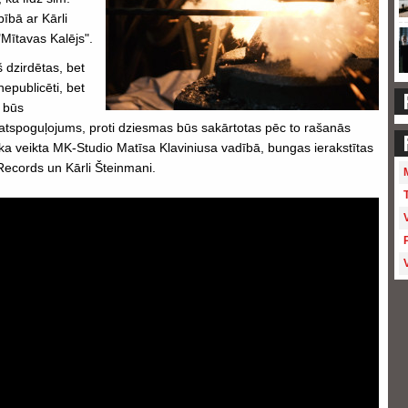
ībā ar Kārli
ītavas Kalējs".
 dzirdētas, bet
nepublicēti, bet
" būs
atspoguļojums, proti dziesmas būs sakārtotas pēc to rašanās
ika veikta MK-Studio Matīsa Klaviniusa vadībā, bungas ierakstītas
Records un Kārli Šteinmani.