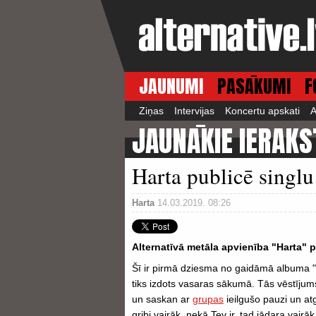
JAUNUMI
PASĀKUMI
F
Ziņas
Intervijas
Koncertu apskati
A
JAUNĀKIE IERAKS
Harta publicē singlu
Harta
14.03.2019. 08:26
Alternatīvā metāla apvienība "Harta"
Šī ir pirmā dziesma no gaidāmā albuma "
tiks izdots vasaras sākumā. Tās vēstīju
un saskan ar
grupas
ieilgušo pauzi un at
gribi vairāk, nekā Tev ir, tad jādara vairāk