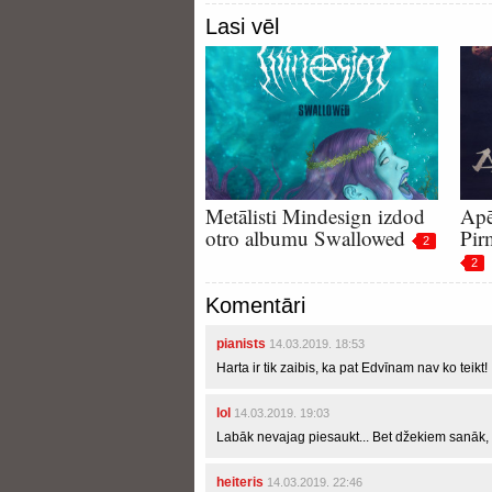
Lasi vēl
Metālisti Mindesign izdod
Apē
otro albumu Swallowed
Pir
2
2
Komentāri
pianists
14.03.2019. 18:53
Harta ir tik zaibis, ka pat Edvīnam nav ko teikt!
lol
14.03.2019. 19:03
Labāk nevajag piesaukt... Bet džekiem sanāk, 
heiteris
14.03.2019. 22:46