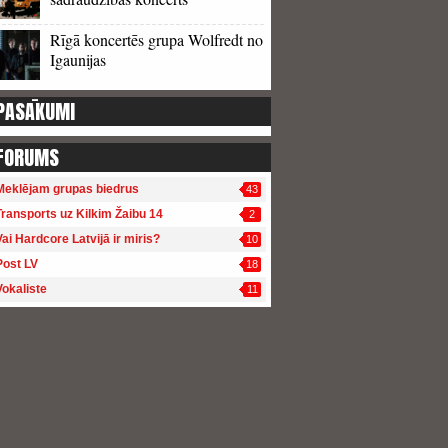
Rīgā koncertēs grupa Wolfredt no
Igaunijas
PASĀKUMI
FORUMS
Meklējam grupas biedrus
43
Transports uz Kilkim Žaibu 14
2
Vai Hardcore Latvijā ir miris?
10
Post LV
18
Vokaliste
11