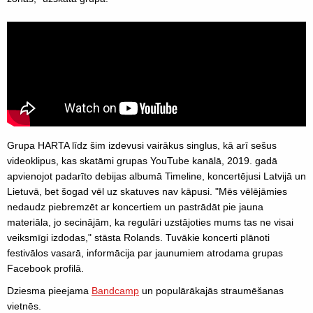
Grupa HARTA līdz šim izdevusi vairākus singlus, kā arī sešus
videoklipus, kas skatāmi grupas YouTube kanālā, 2019. gadā
apvienojot padarīto debijas albumā Timeline, koncertējusi Latvijā un
Lietuvā, bet šogad vēl uz skatuves nav kāpusi. "Mēs vēlējāmies
nedaudz piebremzēt ar koncertiem un pastrādāt pie jauna
materiāla, jo secinājām, ka regulāri uzstājoties mums tas ne visai
veiksmīgi izdodas," stāsta Rolands. Tuvākie koncerti plānoti
festivālos vasarā, informācija par jaunumiem atrodama grupas
Facebook profilā.
Dziesma pieejama
Bandcamp
un populārākajās straumēšanas
vietnēs.