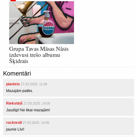
Grupa Tavas Māsas Nāsis
izdevusi trešo albumu
Šķidrais
Komentāri
pianists
27.03.2020. 11:08
Mazajām patiks.
Riekstiņš
27.03.2020. 14:00
Jaudīgi! Ne tikai mazajām!
rocknroll
27.03.2020. 14:05
jaunie Līvi!