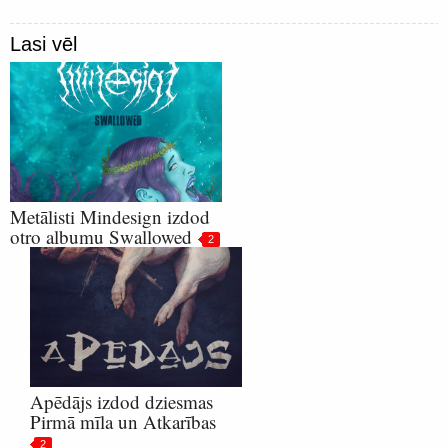
Lasi vēl
Metālisti Mindesign izdod
otro albumu Swallowed
2
Apēdājs izdod dziesmas
Pirmā mīla un Atkarības
2