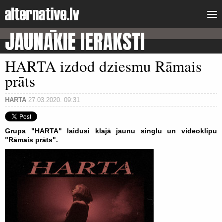
JAUNĀKIE IERAKSTI
HARTA izdod dziesmu Rāmais
prāts
HARTA
27.03.2020. 09:31
Grupa "HARTA" laidusi klajā jaunu singlu un videoklipu
"Rāmais prāts".