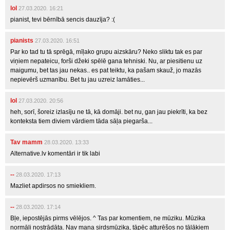
lol
27.03.2020. 16:21
pianist, tevi bērnībā sencis dauzīja? :(
pianists
27.03.2020. 16:51
Par ko tad tu tā sprēgā, mīļako grupu aizskāru? Neko sliktu tak es par
viņiem nepateicu, forši džeki spēlē gana tehniski. Nu, ar piesitienu uz
maigumu, bet tas jau nekas.. es pat teiktu, ka pašam skauž, jo mazās
nepievērš uzmanību. Bet tu jau uzreiz lamāties...
lol
27.03.2020. 20:56
heh, sorī, šoreiz izlasīju ne tā, kā domāji. bet nu, gan jau piekrīti, ka bez
konteksta tiem diviem vārdiem tāda sāļa piegarša...
Tav mamm
28.03.2020. 13:33
Alternative.lv komentāri ir tik labi
--
28.03.2020. 17:13
Mazliet apdirsos no smiekliem.
--
28.03.2020. 17:14
Bļe, iepostējās pirms vēlējos. ^ Tas par komentiem, ne mūziku. Mūzika
normāli nostrādāta. Nav mana sirdsmūzika, tāpēc atturēšos no tālākiem