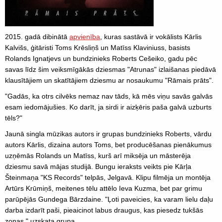
2015. gadā dibinātā
apvienība
, kuras sastāvā ir vokālists Kārlis
Kalvišs, ģitāristi Toms Krēsliņš un Matīss Klaviniuss, basists
Rolands Ignatjevs un bundzinieks Roberts Cešeiko, gadu pēc
savas līdz šim veiksmīgākās dziesmas "Atrunas" izlaišanas piedāvā
klausītājiem un skatītājiem dziesmu ar nosaukumu "Rāmais prāts".
"Gadās, ka otrs cilvēks nemaz nav tāds, kā mēs viņu savās galvās
esam iedomājušies. Ko darīt, ja sirdi ir aizķēris paša galvā uzburts
tēls?"
Jaunā singla mūzikas autors ir grupas bundzinieks Roberts, vārdu
autors Kārlis, dizaina autors Toms, bet producēšanas pienākumus
uzņēmās Rolands un Matīss, kurš arī miksēja un māsterēja
dziesmu savā mājas studijā. Bungu ieraksts veikts pie Kārļa
Šteinmaņa "KS Records" telpās, Jelgavā. Klipu filmēja un montēja
Artūrs Krūmiņš, meitenes tēlu attēlo Ieva Kuzma, bet par grimu
parūpējās Gundega Bārzdaine. "Ļoti paveicies, ka varam lielu daļu
darba izdarīt paši, pieaicinot labus draugus, kas piesedz tukšās
zonas," uzskata grupa.