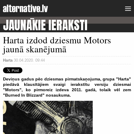
JAUNĀKIE IERAKSTI
Harta izdod dziesmu Motors
jaunā skanējumā
Harta
30.04.2020. 09:44
Deviņus gadus pēc dziesmas pirmatskaņojuma, grupa "Harta"
piedāvā klausītājiem svaigi ierakstītu versiju dziesmai
"Motors", ko pirmoreiz izdeva 2011. gadā, tolaik vēl zem
"Burned In Blizzard" nosaukuma.