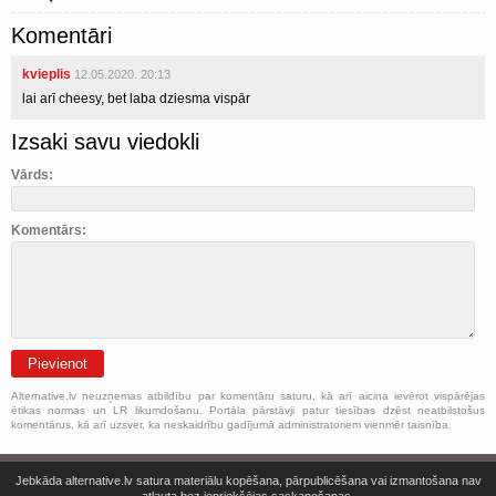
Komentāri
kvieplis
12.05.2020. 20:13
lai arī cheesy, bet laba dziesma vispār
Izsaki savu viedokli
Vārds:
Komentārs:
Pievienot
Alternative.lv neuzņemas atbildību par komentāru saturu, kā arī aicina ievērot vispārējas
ētikas normas un LR likumdošanu. Portāla pārstāvji patur tiesības dzēst neatbilstošus
komentārus, kā arī uzsver, ka neskaidrību gadījumā administratoriem vienmēr taisnība.
Jebkāda alternative.lv satura materiālu kopēšana, pārpublicēšana vai izmantošana nav