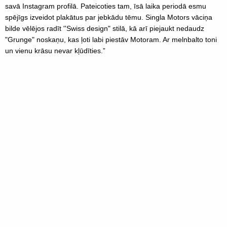
savā Instagram profilā. Pateicoties tam, īsā laika periodā esmu
spējīgs izveidot plakātus par jebkādu tēmu. Singla Motors vāciņa
bilde vēlējos radīt ''Swiss design" stilā, kā arī piejaukt nedaudz
"Grunge" noskaņu, kas ļoti labi piestāv Motoram. Ar melnbalto toni
un vienu krāsu nevar kļūdīties.”