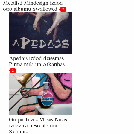
Metālisti Mindesign izdod
otro albumu Swallowed
2
Apēdājs izdod dziesmas
Pirmā mīla un Atkarības
2
Grupa Tavas Māsas Nāsis
izdevusi trešo albumu
Šķidrais