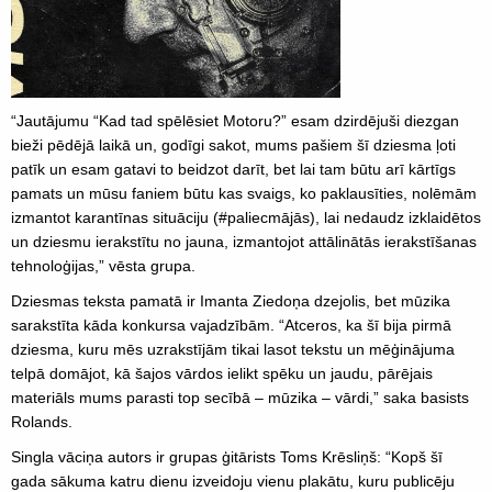
“Jautājumu “Kad tad spēlēsiet Motoru?” esam dzirdējuši diezgan
bieži pēdējā laikā un, godīgi sakot, mums pašiem šī dziesma ļoti
patīk un esam gatavi to beidzot darīt, bet lai tam būtu arī kārtīgs
pamats un mūsu faniem būtu kas svaigs, ko paklausīties, nolēmām
izmantot karantīnas situāciju (#paliecmājās), lai nedaudz izklaidētos
un dziesmu ierakstītu no jauna, izmantojot attālinātās ierakstīšanas
tehnoloģijas,” vēsta grupa.
Dziesmas teksta pamatā ir Imanta Ziedoņa dzejolis, bet mūzika
sarakstīta kāda konkursa vajadzībām. “Atceros, ka šī bija pirmā
dziesma, kuru mēs uzrakstījām tikai lasot tekstu un mēģinājuma
telpā domājot, kā šajos vārdos ielikt spēku un jaudu, pārējais
materiāls mums parasti top secībā – mūzika – vārdi,” saka basists
Rolands.
Singla vāciņa autors ir grupas ģitārists Toms Krēsliņš: “Kopš šī
gada sākuma katru dienu izveidoju vienu plakātu, kuru publicēju