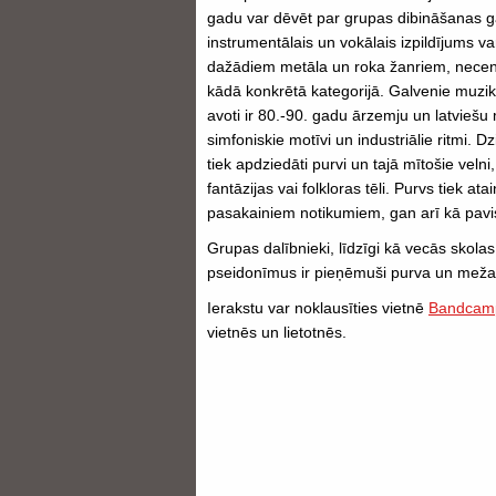
gadu var dēvēt par grupas dibināšanas 
instrumentālais un vokālais izpildījums va
dažādiem metāla un roka žanriem, necenš
kādā konkrētā kategorijā. Galvenie muzi
avoti ir 80.-90. gadu ārzemju un latviešu 
simfoniskie motīvi un industriālie ritmi. 
tiek apdziedāti purvi un tajā mītošie velni,
fantāzijas vai folkloras tēli. Purvs tiek a
pasakainiem notikumiem, gan arī kā pavi
Grupas dalībnieki, līdzīgi kā vecās skolas
pseidonīmus ir pieņēmuši purva un meža 
Ierakstu var noklausīties vietnē
Bandcam
vietnēs un lietotnēs.