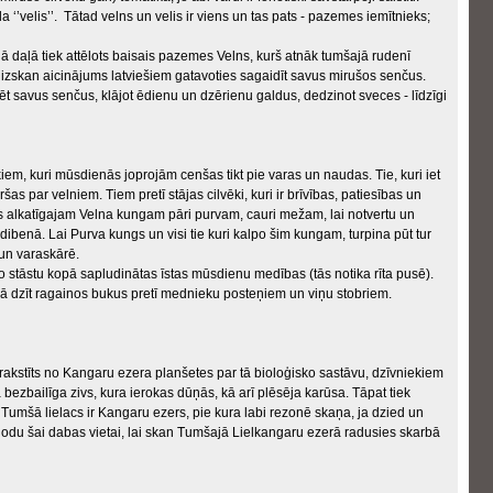
da ‘’velis’’. Tātad velns un velis ir viens un tas pats - pazemes iemītnieks;
ā daļā tiek attēlots baisais pazemes Velns, kurš atnāk tumšajā rudenī
ļā izskan aicinājums latviešiem gatavoties sagaidīt savus mirušos senčus.
 savus senčus, klājot ēdienu un dzērienu galdus, dedzinot sveces - līdzīgi
iem, kuri mūsdienās joprojām cenšas tikt pie varas un naudas. Tie, kuri iet
as par velniem. Tiem pretī stājas cilvēki, kuri ir brīvības, patiesības un
das alkatīgajam Velna kungam pāri purvam, cauri mežam, lai notvertu un
dibenā. Lai Purva kungs un visi tie kuri kalpo šim kungam, turpina pūt tur
un varaskārē.
šo stāstu kopā sapludinātas īstas mūsdienu medības (tās notika rīta pusē).
ā dzīt ragainos bukus pretī mednieku posteņiem un viņu stobriem.
rakstīts no Kangaru ezera planšetes par tā bioloģisko sastāvu, dzīvniekiem
bezbailīga zivs, kura ierokas dūņās, kā arī plēsēja karūsa. Tāpat tiek
. Tumšā lielacs ir Kangaru ezers, pie kura labi rezonē skaņa, ja dzied un
odu šai dabas vietai, lai skan Tumšajā Lielkangaru ezerā radusies skarbā