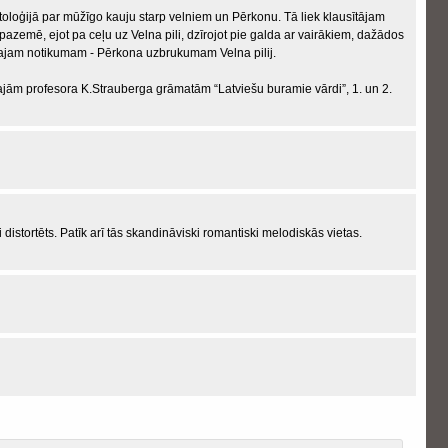
itoloģijā par mūžīgo kauju starp velniem un Pērkonu. Tā liek klausītājam
pazemē, ejot pa ceļu uz Velna pili, dzīrojot pie galda ar vairākiem, dažādos
najam notikumam - Pērkona uzbrukumam Velna pilij.
ajām profesora K.Strauberga grāmatām “Latviešu buramie vārdi”, 1. un 2.
i distortēts. Patīk arī tās skandināviski romantiski melodiskās vietas.