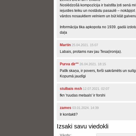
Noslēdzošā kompozīcija ir balstīta ļoti senā m
iejusties teiku un nostāstu pasaulē – nokāpjot 
vārdos nosauktiem velniem un būt klāt galve
Informācija tika apkopota no 1939. gadā izdot
daļa
Martin
25.04.2021. 15:07
Labais, protams nav jau Tesa(ironija).
Purva dir**
26.04.2021. 18:15
Patīk skaņa, ir povers, forši sakrāmēts un sulīg
Kopumā jaudīgi
stulbais msh
12.07.2021. 02:07
fkn 'ruudas metaals' ir forshi
zames
03.01.2024. 14:39
Ir kontakti?
Izsaki savu viedokli
Vārds: