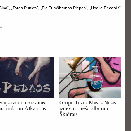
 Ciņa”, „Taras Punkts”, „Pie Tumšbrūnās Piepes”, „Hodila Records”
a.
dājs izdod dziesmas
Grupa Tavas Māsas Nāsis
mā mīla un Atkarības
izdevusi trešo albumu
Šķidrais