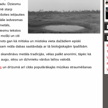
gadu. Dziesmu
riē starp
oties iekļauties
kālie iedvesmas
metāls,
Dziesmu tekstos
 mošķi un citi
tainots gan kā mītiska un mistiska vieta dažādiem episki
sam reāla dabas sastāvdaļa ar tā bioloģiskajām īpašībām.
 skandināvu metāla tradīcijās, vēlas palikt anonīmi, tāpēc kā
augu, sēņu un dzīvnieku vārdus latīņu valodā.
p
un drīzumā arī citās populārākajās mūzikas straumēšanas