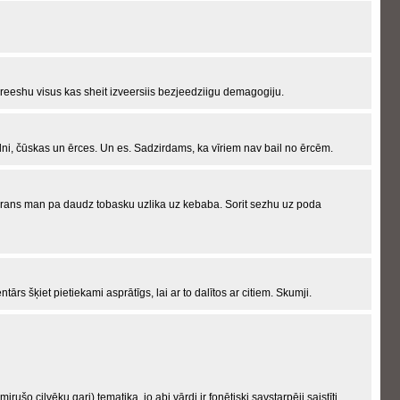
noreeshu visus kas sheit izveersiis bezjeedziigu demagogiju.
elni, čūskas un ērces. Un es. Sadzirdams, ka vīriem nav bail no ērcēm.
krans man pa daudz tobasku uzlika uz kebaba. Sorit sezhu uz poda
ārs šķiet pietiekami asprātīgs, lai ar to dalītos ar citiem. Skumji.
rušo cilvēku gari) tematika, jo abi vārdi ir fonētiski savstarpēji saistīti.