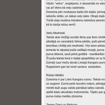
Vārds ‘’velns’’, iespējams, ir atvasināts no vār
vai arī Velns kā veļu valdnieks.
Dziesma pēc noskaņas dalās trīs daļās: pirmaj
latviešu sētās, un sākas veļu laiks. Otrajā da
Trešā daļa mudina mūsdienu latviešus pieminēt
kā to darīja mūsu senči.
Vellu Mednieki
Teksts skar mūžīgi sociālo tēmu par tiem cilvēk
alkatīgā un varaskārā Velna pēdās, paši pārvērš
taisnības cīnītāji jeb mednieki. Viņi dzen pē
iemestu to atpakaļ paša radītajā murgā, purva 
purva dibenā, savā pilnā godībā - mantkārībā 
Šī paša teksta fonā ir daļēji apspēlētas un ar 
Dzinēji caur mežu devās Lielajā Kangaru purv
Ragaiņiem gan tai reizē sanāca aizlaisties.
Rūdas Metāls
Dziesma ir par Lielo Kangaru ezeru. Teksts no
un augiem. Ezerā peld nezvērs rotans, plēsīga 
minēti daži augu valsts pārstāvji latīņu valodā
spēlē kādu akustisku instrumentu. Tāpēc par g
purva rūdas metāla dziesma.
Zemes Dievi un Pērkons