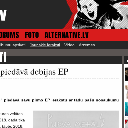
ORUMS
FOTO
ALTERNATIVE.LV
lbumu apskati
Jaunākie ieraksti
Video
Ārzemēs
TI
piedāvā debijas EP
” piedāvā savu pirmo EP ierakstu ar tādu pašu nosaukumu
uras veltītas
2018. gadā tika
, tāpēc 2018.