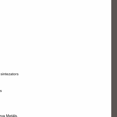
 sintezators
gs
rva Metāls.