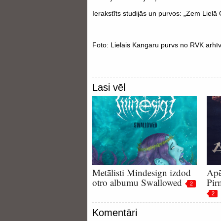
Ierakstīts studijās un purvos: „Zem Lielā
Foto: Lielais Kangaru purvs no RVK arhīv
Lasi vēl
Metālisti Mindesign izdod
Apē
otro albumu Swallowed
Pir
2
2
Komentāri