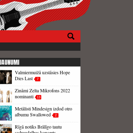
JAUNUMI
Valmiermuižā uzstāsies Hope
Dies Last
7
Zināmi Zelta Mikrofons 2022
nominanti
13
Metālisti Mindesign izdod otro
albumu Swallowed
2
Rīgā notiks Brālīgo tautu
sadraudzības koncerts