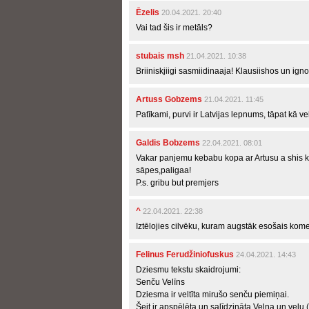
Ēzelis
20.04.2021. 20:40
Vai tad šis ir metāls?
stubais msh
21.04.2021. 10:38
Briiniskjiigi sasmiidinaaja! Klausiishos un ig
Artuss Gobzems
21.04.2021. 11:45
Patīkami, purvi ir Latvijas lepnums, tāpat kā v
Galdis Bobzems
22.04.2021. 08:01
Vakar panjemu kebabu kopa ar Artusu a shis 
sāpes,paligaa!
P.s. gribu but premjers
^
22.04.2021. 22:38
Iztēlojies cilvēku, kuram augstāk esošais koment
Felinus Ferudžiniofuskus
24.04.2021. 14:43
Dziesmu tekstu skaidrojumi:
Senču Velīns
Dziesma ir veltīta mirušo senču piemiņai.
Šeit ir apspēlēta un salīdzināta Velna un veļu (mi