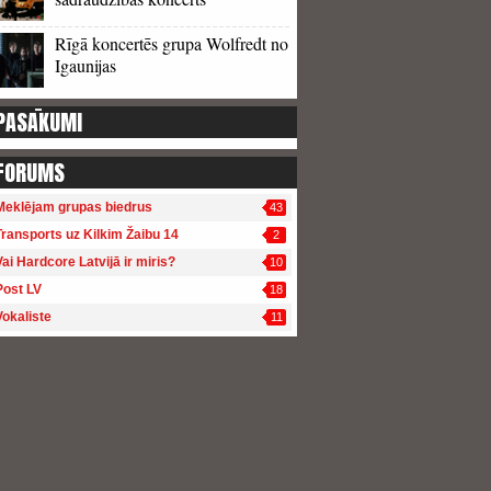
Rīgā koncertēs grupa Wolfredt no
Igaunijas
PASĀKUMI
FORUMS
Meklējam grupas biedrus
43
Transports uz Kilkim Žaibu 14
2
Vai Hardcore Latvijā ir miris?
10
Post LV
18
Vokaliste
11