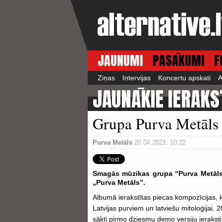
JAUNUMI
PASĀKUMI
F
Ziņas
Intervijas
Koncertu apskati
A
JAUNĀKIE IERAKS
Grupa Purva Metāls 
Purva Metāls
20.04.2021. 10:22
Smagās mūzikas grupa “Purva Metāls
„Purva Metāls”.
Albumā ierakstītas piecas kompozīcijas, k
Latvijas purviem un latviešu mitoloģijai. 
sākti pirmo dziesmu demo versiju ieraksti