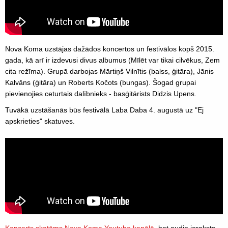
Nova Koma uzstājas dažādos koncertos un festivālos kopš 2015.
gada, kā arī ir izdevusi divus albumus (Mīlēt var tikai cilvēkus, Zem
cita režīma). Grupā darbojas Mārtiņš Vilnītis (balss, ģitāra), Jānis
Kalvāns (ģitāra) un Roberts Kočots (bungas). Šogad grupai
pievienojies ceturtais dalībnieks - basģitārists Didzis Upens.
Tuvākā uzstāšanās būs festivālā Laba Daba 4. augustā uz "Ej
apskrieties" skatuves.