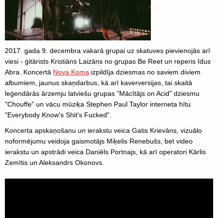
2017. gada 9. decembra vakarā grupai uz skatuves pievienojās arī
viesi - ģitārists Kristiāns Laizāns no grupas Be Reet un reperis Idus
Abra. Koncertā
Nova Koma
izpildīja dziesmas no saviem diviem
albumiem, jaunus skaņdarbus, kā arī kaverversijas, tai skaitā
leģendārās ārzemju latviešu grupas "Mācītājs on Acid" dziesmu
"Chouffe" un vācu mūziķa Stephen Paul Taylor interneta hītu
"Everybody Know's Shit's Fucked".
Koncerta apskaņošanu un ierakstu veica Gatis Krievāns, vizuālo
noformējumu veidoja gaismotājs Miķelis Renebušs, bet video
ierakstu un apstrādi veica Daniēls Portnajs, kā arī operatori Kārlis
Zemītis un Aleksandrs Okonovs.