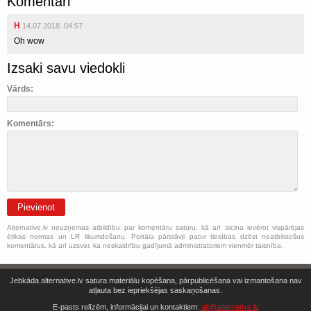
Komentāri
H
14.07.2018. 04:57
Oh wow
Izsaki savu viedokli
Vārds:
Komentārs:
Pievienot
Alternative.lv neuzņemas atbildību par komentāru saturu, kā arī aicina ievērot vispārējas
ētikas normas un LR likumdošanu. Portāla pārstāvji patur tiesības dzēst neatbilstošus
komentārus, kā arī uzsver, ka neskaidrību gadījumā administratoriem vienmēr taisnība.
Jebkāda alternative.lv satura materiālu kopēšana, pārpublicēšana vai izmantošana nav
atļauta bez iepriekšējas saskaņošanas.
E-pasts relīzēm, informācijai un kontaktiem:
alt@alternative.lv