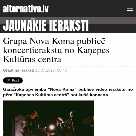
JAUNĀKIE IERAKSTI
Grupa Nova Koma publicē
koncertierakstu no Kaņepes
Kultūras centra
Grautiņa ieraksti
13.07.2018. 08:40
Garāžroka apvienība "Nova Koma" publicē video ierakstu no
pērn "Kaņepes Kultūras centrā" notikušā koncerta.