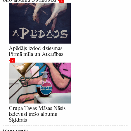
2
Apēdājs izdod dziesmas
Pirmā mīla un Atkarības
2
Grupa Tavas Māsas Nāsis
izdevusi trešo albumu
Šķidrais