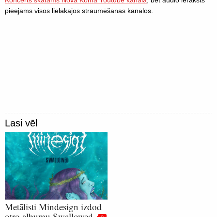
Koncerts skatāms Nova Koma Youtube kanālā
, bet audio ieraksts
pieejams visos lielākajos straumēšanas kanālos.
Lasi vēl
Metālisti Mindesign izdod
otro albumu Swallowed