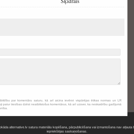
Šķidrais
tbildību par komentāru saturu, kā arī aicina ievērot vispārējas ētikas normas un LR
ji patur tiesības dzēst neatbilstošus komentārus, kā arī uzsver, ka neskaidrību gadījumā
snība.
bkāda alternative.lv satura materiālu kopēšana, pārpublicēšana vai izmantošana nav atļauta 
iepriekšējas saskaņošanas.