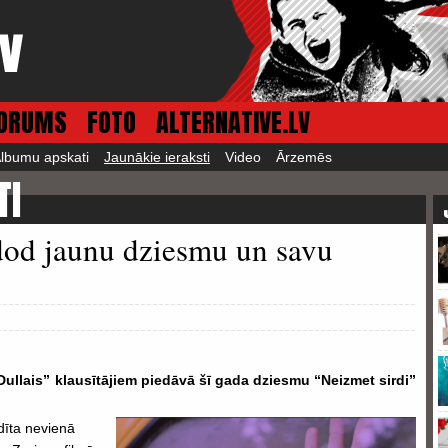
ORUMS
FOTO
ALTERNATIVE.LV
lbumu apskati
Jaunākie ieraksti
Video
Ārzemēs
TI
zdod jaunu dziesmu un savu
Dullais” klausītājiem piedāvā šī gada dziesmu “Neizmet sirdi”
ldīta nevienā