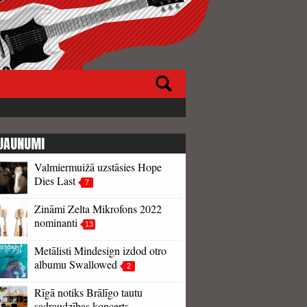
JAUNUMI
Valmiermuižā uzstāsies Hope
Dies Last
7
Zināmi Zelta Mikrofons 2022
nominanti
13
Metālisti Mindesign izdod otro
albumu Swallowed
2
Rīgā notiks Brālīgo tautu
sadraudzības koncerts