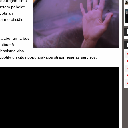
es Zariņas filmā
uetam pabeigt
dots arī
pirmo oficiālo
 jālabo, un tā būs
s albumā.
esaistīta visa
potify un citos populārākajos straumēšanas servisos.