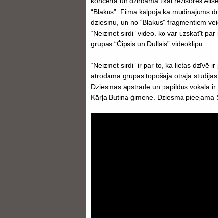
koncertā un dzirdama tikai režisores Alis
“Blakus”. Filma kalpoja kā mudinājums d
dziesmu, un no “Blakus” fragmentiem vei
“Neizmet sirdi” video, ko var uzskatīt par 
grupas “Čipsis un Dullais” videoklipu.
“Neizmet sirdi” ir par to, ka lietas dzīvē ir
atrodama grupas topošajā otrajā studija
Dziesmas apstrādē un papildus vokālā ir i
Kārļa Butina ģimene. Dziesma pieejama S