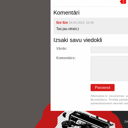
2
Komentāri
Ilze Ilze
04.04.2019. 10:45
Tas jau otrais:)
Izsaki savu viedokli
Vārds:
Komentārs:
Pievienot
Alternative.lv neuzņemas a
likumdošanu. Portāla pārstāv
administratoriem vienmēr tai
Je