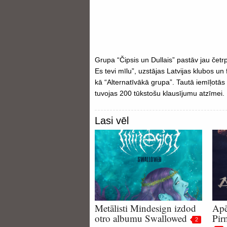
Grupa “Čipsis un Dullais” pastāv jau četr
Es tevi mīlu”, uzstājas Latvijas klubos un
kā “Alternatīvākā grupa”. Tautā iemīļotā
tuvojas 200 tūkstošu klausījumu atzīmei.
Lasi vēl
Metālisti Mindesign izdod
Apē
otro albumu Swallowed
Pir
2