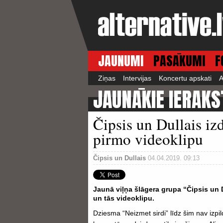
JAUNUMI
PASĀKUMI
F
Ziņas
Intervijas
Koncertu apskati
A
JAUNĀKIE IERAKS
Čipsis un Dullais i
pirmo videoklipu
Čipsis un Dullais
04.04.2019. 09:13
Jaunā viļņa šlāgera grupa “Čipsis un 
un tās videoklipu.
Dziesma “Neizmet sirdi” līdz šim nav izpi