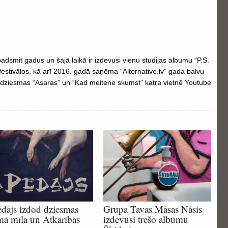
padsmit gadus un šajā laikā ir izdevusi vienu studijas albumu “P.S.
 festivālos, kā arī 2016. gadā saņēma “Alternative.lv” gada balvu
s dziesmas “Asaras” un “Kad meitene skumst” katra vietnē Youtube
dājs izdod dziesmas
Grupa Tavas Māsas Nāsis
mā mīla un Atkarības
izdevusi trešo albumu