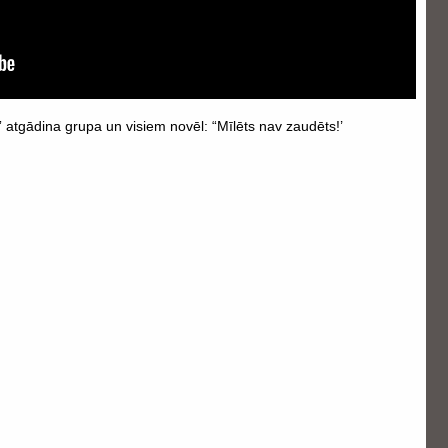
s!” atgādina grupa un visiem novēl: “Mīlēts nav zaudēts!’