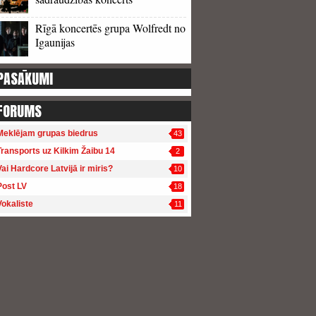
Rīgā koncertēs grupa Wolfredt no
Igaunijas
PASĀKUMI
FORUMS
Meklējam grupas biedrus
43
Transports uz Kilkim Žaibu 14
2
Vai Hardcore Latvijā ir miris?
10
Post LV
18
Vokaliste
11