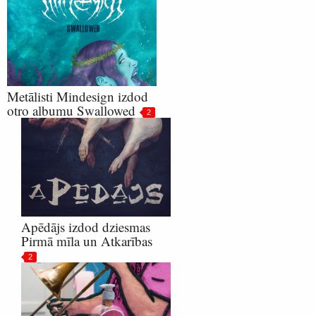
Metālisti Mindesign izdod
otro albumu Swallowed
2
Apēdājs izdod dziesmas
Pirmā mīla un Atkarības
2