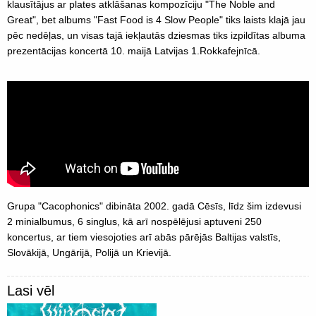
klausītājus ar plates atklāšanas kompozīciju "The Noble and
Great", bet albums "Fast Food is 4 Slow People" tiks laists klajā jau
pēc nedēļas, un visas tajā iekļautās dziesmas tiks izpildītas albuma
prezentācijas koncertā 10. maijā Latvijas 1.Rokkafejnīcā.
Grupa "Cacophonics" dibināta 2002. gadā Cēsīs, līdz šim izdevusi
2 minialbumus, 6 singlus, kā arī nospēlējusi aptuveni 250
koncertus, ar tiem viesojoties arī abās pārējās Baltijas valstīs,
Slovākijā, Ungārijā, Polijā un Krievijā.
Lasi vēl