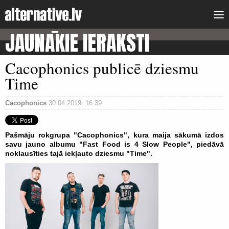
JAUNĀKIE IERAKSTI
Cacophonics publicē dziesmu
Time
Cacophonics
30.04.2019. 16:39
Pašmāju rokgrupa "Cacophonics", kura maija sākumā izdos
savu jauno albumu "Fast Food is 4 Slow People", piedāvā
noklausīties tajā iekļauto dziesmu "Time".