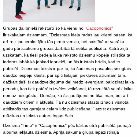
Grupas dalībnieki raksturo šo kā vienu no "
Cacophonics
"
liriskākajām dziesmām. "Dziesmas ideja radās jau krietni pasen, kā
arī reiz jau ierakstījām tās pirmo versiju, bet saistībā ar vairāku
gadu pārtraukumu grupas darbībā tā netika publicēta. Katrā ziņā
uzskatām, ka tieši pēdējā laikā rakstīto dziesmu kopējā stilistikā tā
iederas labāk kā jebkad iepriekš, un šis ir īstais brīdis, kad to
publicēt. Dziesmas teksts ir par to, ka šodienas pasaules sniegtais
daudzo iespēju klāsts, par spīti lielajam piekļuves ātrumam tām,
dažkārt tieši šī daudzveidīguma dēļ mēdz ievērojami paildzināt laika
periodu, kas tiek patērēts izvēles veikšanai, tā rezultātā vairāk laika
nemaz neiegūstot. Domāju, ka šis jautājums ne tikai man, bet arī
daudziem citiem ir aktuāls. Tā nu dziesmas stāsts iznācis visnotaļ
atbilstošs tās garajam ceļam līdz publicēšanai," atzīst dziesmas
mūzikas un teksta autors Ingus Sala.
Dziesma "Time" ir "Cacophonics" pēc kārtas otrā publicētā jaunajā
albumā iekļautā dziesma. Aprīļa sākumā grupa iepazīstināja