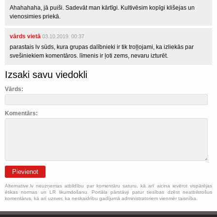
Ahahahaha, jā puiši. Sadevāt man kārtīgi. Kultivēsim kopīgi klišejas un
vienosimies priekā.
vārds vietā
03.10.2019. 00:37
parastais lv sūds, kura grupas dalībnieki ir tik troļļojami, ka izliekās par
svešiniekiem komentāros. līmenis ir ļoti zems, nevaru izturēt.
Izsaki savu viedokli
Vārds:
Komentārs:
Pievienot
Alternative.lv neuzņemas atbildību par komentāru saturu, kā arī aicina ievērot vispārējas
ētikas normas un LR likumdošanu. Portāla pārstāvji patur tiesības dzēst neatbilstošus
komentārus, kā arī uzsver, ka neskaidrību gadījumā administratoriem vienmēr taisnība.