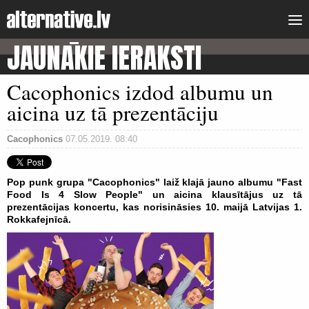
JAUNĀKIE IERAKSTI
Cacophonics izdod albumu un
aicina uz tā prezentāciju
Cacophonics
07.05.2019. 08:40
Pop punk grupa "Cacophonics" laiž klajā jauno albumu "Fast
Food Is 4 Slow People" un aicina klausītājus uz tā
prezentācijas koncertu, kas norisināsies 10. maijā Latvijas 1.
Rokkafejnīcā.