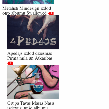
Metālisti Mindesign izdod
otro albumu Swallowed
2
Apēdājs izdod dziesmas
Pirmā mīla un Atkarības
2
Grupa Tavas Māsas Nāsis
izdevusi trešo albumu