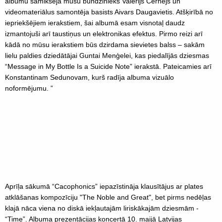
albumu samiksēja mūsu bundzinieks Valērijs Černejs un
videomateriālus samontēja basists Aivars Daugavietis. Atšķirībā no
iepriekšējiem ierakstiem, šai albumā esam visnotaļ daudz
izmantojuši arī taustiņus un elektronikas efektus. Pirmo reizi arī
kādā no mūsu ierakstiem būs dzirdama sievietes balss – sakām
lielu paldies dziedātājai Guntai Menģelei, kas piedalījās dziesmas
“Message in My Bottle Is a Suicide Note” ierakstā. Pateicamies arī
Konstantinam Sedunovam, kurš radīja albuma vizuālo
noformējumu. ”
Aprīļa sākumā “Cacophonics” iepazīstināja klausītājus ar plates
atklāšanas kompozīciju "The Noble and Great", bet pirms nedēļas
klajā nāca viena no diskā iekļautajām liriskākajām dziesmām -
“Time”. Albuma prezentācijas koncertā 10. maijā Latvijas