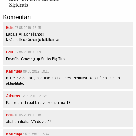
Šķidrais
Komentāri
Edis
07.05.2019. 13:45
Labais! Ar atgriešanos!
Izsūtiet tik uz ārzemju leibliem ar!
Edis
07.05.2019. 13:53
Favorīts: Growing up Sucks Big Time
Kali Yuga
08.05.2019. 10:18
Nu te ir viss... āķi, modulācijas, balādes. Pietrūkst tikai oriģinalitāte un
aktualitāte.
Atburns
12.05.2019. 21:23
Kali Yuga - tā pat kā tavā komentārā :D
Edis
16.05.2019. 13:18
ahahahahaha! Vārds vietā!
Kali Yuga
16.05.2019. 15:42