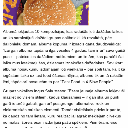
Albumā iekļautas 10 kompozīcijas, kas radušās ļoti dažādos laikos
un ko sarakstījuši dažādi grupas dalībnieki, kā rezultātā, pēc
dalībnieku domām, albums kopumā ir iznācis gana daudzveidīgs:
“Lai gan albuma tapšana ilga veselus 4 gadus, tam ir arī sava gaišā
puse – pateicoties dažādiem notikumiem un lietām, kas paralēli šai
laikā mūs ietekmējušas, dziesmas iznākušas dažādākas. Savukārt
albuma nosaukumu izdomājām ļoti vienkārši – par spīti tam, ka it kā
iegūstam laiku uz fast food ēšanas rēķina, albumu tik un tā rakstām
lēni, tāpēc arī nosaucām to par “Fast Food Is 4 Slow People”.
Grupas vokālists Ingus Sala stāsta: “Esam jaunajā albumā iekļāvuši
mazliet no visiem stiliem, kādus klausāmies – ir gan ska un punk
garā ieturēti gabali, gan arī postgrunge, alternative rock un
elektroniskās mūzikas elementi. Tomēr vislielākais prieks ir par to,
ka daudz no tām lietām, kuru realizācijai agrāk meklējām cilvēkus
no malas, šoreiz esam izdarījuši pašu spēkiem. Piemēram, visu