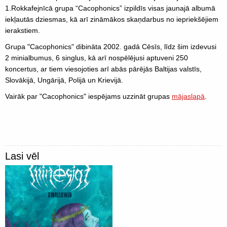
1.Rokkafejnīcā grupa “Cacophonics” izpildīs visas jaunajā albumā
iekļautās dziesmas, kā arī zināmākos skaņdarbus no iepriekšējiem
ierakstiem.
Grupa "Cacophonics" dibināta 2002. gadā Cēsīs, līdz šim izdevusi
2 minialbumus, 6 singlus, kā arī nospēlējusi aptuveni 250
koncertus, ar tiem viesojoties arī abās pārējās Baltijas valstīs,
Slovākijā, Ungārijā, Polijā un Krievijā.
Vairāk par "Cacophonics" iespējams uzzināt grupas
mājaslapā
.
Lasi vēl