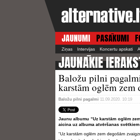
JAUNUMI
PASĀKUMI
F
Ziņas
Intervijas
Koncertu apskati
A
JAUNĀKIE IERAKS
Baložu pilni pagalm
karstām oglēm zem
Baložu pilni pagalmi
11.09.2020. 10:19
Jaunu albumu “Uz karstām oglēm zem 
aicina uz albuma atvēršanas svētkiem
“Uz karstām oglēm zem degošām zvaigznē