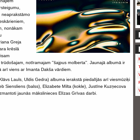
enajiem
rsteigumu,
 un neaprakstāmo
ieskārieniem,
iem, nonākam
u
riana Greja
ara krēslā
 visam
trūdošajam, notīramajam ''šajpus molberta''. Jaunajā albumā ir
ā arī viens ar Imanta Dakša vārdiem.
āvs Lauls, Uldis Gedra) albuma ierakstā piedalījās arī viesmūziķi
eb Siensliens (balss), Elizabete Milta (kokle), Justīne Kuzņecova
 izmantoti jaunās mākslinieces Elīzas Grīvas darbi.