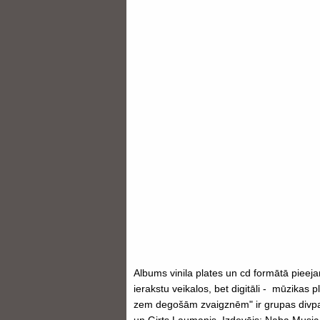
Albums vinila plates un cd formātā pieej
ierakstu veikalos, bet digitāli - mūzikas 
zem degošām zvaigznēm" ir grupas divpad