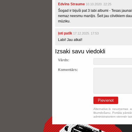
Edvīns Straume
10.10.2020. 22:25
Šogad ir bijuši pat 3 labi albumi - Tesas jaun
nemaz neesmu manījis. Šeit jau cilvēkiem daud
mūziku.
ļoti patīk
17.12.2025. 17:53
Labi! Jau atkal!
Izsaki savu viedokli
Vārds:
Komentārs:
Pievienot
Alternative.lv neuzņemas a
likumdošanu. Portāla pārstāv
administratoriem vienmēr tai