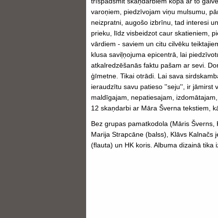
trīspadsmit skaņdarbiem kopā ar to galv
varoņiem, piedzīvojam viņu mulsumu, pā
neizpratni, augošo izbrīnu, tad interesi
prieku, līdz visbeidzot caur skatieniem, p
vārdiem - saviem un citu cilvēku teiktaj
klusa saviļņojuma epicentrā, lai piedzīvot
atkalredzēšanās faktu pašam ar sevi. Do
ģīmetne. Tikai otrādi. Lai sava sirdskamb
ieraudzītu savu patieso ''seju'', ir jāmirst
maldīgajam, nepatiesajam, izdomātajam, 
12 skaņdarbi ar Māra Šverna tekstiem, k
Bez grupas pamatkodola (Māris Šverns, Kl
Marija Strapcāne (balss), Klāvs Kalnačs j
(flauta) un HK koris. Albuma dizainā tika