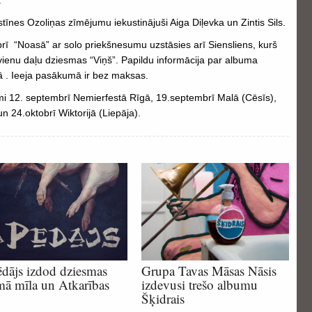
.
tīnes Ozoliņas zīmējumu iekustinājuši Aiga Diļevka un Zintis Sils.
ī “Noasā” ar solo priekšnesumu uzstāsies arī Siensliens, kurš
 vienu daļu dziesmas “Viņš”. Papildu informācija par albuma
 . Ieeja pasākumā ir bez maksas.
āmi 12. septembrī Nemierfestā Rīgā, 19.septembrī Malā (Cēsīs),
n 24.oktobrī Wiktorijā (Liepāja).
dājs izdod dziesmas
Grupa Tavas Māsas Nāsis
mā mīla un Atkarības
izdevusi trešo albumu
Šķidrais