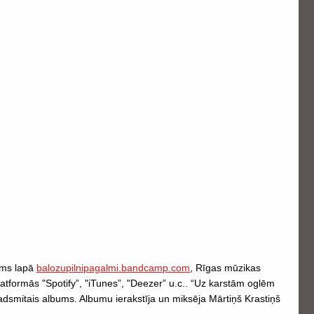
ams lapā
balozupilnipagalmi.bandcamp.com
, Rīgas mūzikas
platformās "Spotify”, "iTunes”, "Deezer” u.c.. “Uz karstām oglēm
smitais albums. Albumu ierakstīja un miksēja Mārtiņš Krastiņš