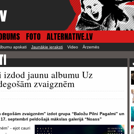
ORUMS
FOTO
ALTERNATIVE.LV
lbumu apskati
Jaunākie ieraksti
Video
Ārzemēs
TI
i izdod jaunu albumu Uz
 degošām zvaigznēm
degošām zvaigznēm” izdot grupa “Baložu Pilni Pagalmi” un
 17. septembrī peldošajā mākslas galerijā “Noass”
m” - ejot cauri