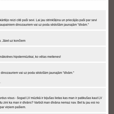
ējo reizi citē paši sevi. Lai jau strinkšķina un priecājās paši par sevi
 kraupainiem dinozauriem vai uz poda sēdošām jaunajām "dīvām."
. Jāiet uz končiem
 nākotnes hipstermūzikai, ko vēlas meitenes!
 dinozauriem vai uz poda sēdošām jaunajām "dīvām."
.
vārdus visus - šogad LV mūzikā ir bijušas lietas kas man ir patikušas kaut LV
 tu zini ka man ir dīvāns? Varbūt man dīvāna nemaz nav. Bet tu jau esi no
 par viņiem pašiem.