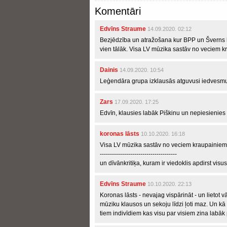
Komentāri
Edvīns Straume
14.09.2020. 02:12
Bezjēdzība un atražošana kur BPP un Šverns kārt
vien tālāk. Visa LV mūzika sastāv no veciem
Dainis
14.09.2020. 10:54
Leģendāra grupa izklausās atguvusi iedvesmu
Zars
17.09.2020. 17:25
Edvīn, klausies labāk Piškinu un nepiesienies
koronas lāsts
10.10.2020. 16:18
Visa LV mūzika sastāv no veciem kraupainiem
--------------------------------------
un dīvānkritiķa, kuram ir viedoklis apdirst visus
Edvīns Straume
10.10.2020. 22:13
Koronas lāsts - nevajag vispārināt - un lietot 
mūziku klausos un sekoju līdzi ļoti maz. Un kā
tiem indivīdiem kas visu par visiem zina labāk