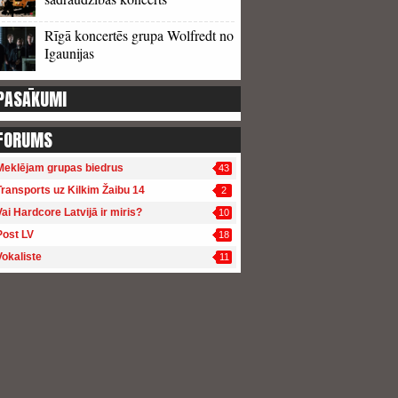
Rīgā koncertēs grupa Wolfredt no
Igaunijas
PASĀKUMI
FORUMS
Meklējam grupas biedrus
43
Transports uz Kilkim Žaibu 14
2
Vai Hardcore Latvijā ir miris?
10
Post LV
18
Vokaliste
11