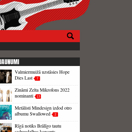
JAUNUMI
Valmiermuižā uzstāsies Hope
Dies Last
7
Zināmi Zelta Mikrofons 2022
nominanti
13
Metālisti Mindesign izdod otro
albumu Swallowed
2
Rīgā notiks Brālīgo tautu
sadraudzības koncerts