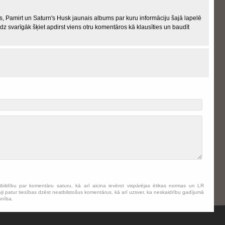
ais, Pamirt un Saturn's Husk jaunais albums par kuru informāciju šajā lapelē
z svarīgāk šķiet apdirst viens otru komentāros kā klausīties un baudīt
tbildību par komentāru saturu, kā arī aicina ievērot vispārējas ētikas normas un LR
ji patur tiesības dzēst neatbilstošus komentārus, kā arī uzsver, ka neskaidrību gadījumā
snība.