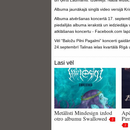
un Ģirts Laumanis. Izdevējs: Naba Music
Albuma jaunākajā singlā video versijā Kris
Albuma atvēršanas koncertā 17. septembr
piedalījās albuma ierakstā un iedziedāja
atklāšanas koncertu - Facebook.com lapā
Vēl “Baložu Pilni Pagalmi” koncerti gaid
24.septembrī Talinas ielas kvartālā Rīgā u
Lasi vēl
Metālisti Mindesign izdod
Apē
otro albumu Swallowed
Pir
2
2