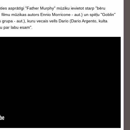
ties asprātīgi "Father Murphy" mūziku ievietot starp "bēru
 filmu mūzikas autors Ennio Morricone - aut.) un spēļu "Goblin"
grupa - aut.), kuru vecais vells Dario (Dario Argento, kulta
tu par labu esam".