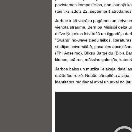
pazīstamas kompozīcijas, gan jaunajā ko
(tas tiks izdots 22. septembrī) atrodamo
Jarboe ir kā vairāku pagātnes un iedves
vienotā straumē. Bērnība Misisipi deltā 
dzīve Ņujorkas īstvilidžā un ilggadēja da
"Swans" no-wave ziedu laikos, literatūras
studijas universitātē, pasaules apceļoša
(Phil Anselmo), Bliksu Bārgeldu (Blixa B
klubos, teātros, mākslas galerijās, katedrāl
Jarboe balss un mūzika lielākajai daļai
dažādību reizē. Nebūs pārspīlēta atziņa, 
identitātes radīšanai atkal un atkal no jau