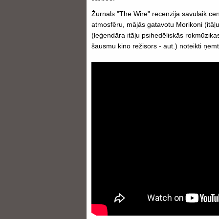
Žurnāls "The Wire" recenzijā savulaik cen
atmosfēru, mājās gatavotu Morikoni (itāļu
(leģendāra itāļu psihedēliskās rokmūzikas 
šausmu kino režisors - aut.) noteikti ņem