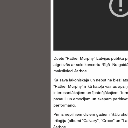
Duetu "Father Murphy" Latvijas publika p
atgriezās ar solo koncertu Rīgā. Nu gaidā
mākslinieci Jarboe.
Kā savā lakoniskajā un nebūt ne bieži atsv
"Father Murphy" ir kā katoļu vainas apziņ
interesantākajiem un īpatnējākajiem "fo
pasauli un emocijām un skaņām pārblīvētā
performanci.
Pirms nepilniem diviem gadiem "itāļu okul
triloģiju (albumi "Calvary", "Croce" un "
Jarboe.