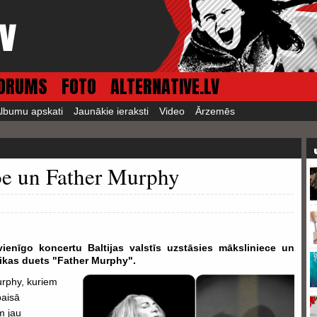
ORUMS
FOTO
ALTERNATIVE.LV
lbumu apskati
Jaunākie ieraksti
Video
Ārzemēs
oe un Father Murphy
 vienīgo koncertu Baltijas valstīs uzstāsies māksliniece un
zikas duets "Father Murphy".
urphy, kuriem
baisā
m jau