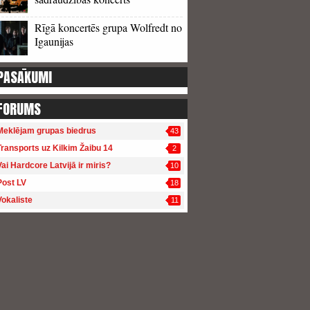
Rīgā koncertēs grupa Wolfredt no
Igaunijas
PASĀKUMI
FORUMS
Meklējam grupas biedrus
43
Transports uz Kilkim Žaibu 14
2
Vai Hardcore Latvijā ir miris?
10
Post LV
18
Vokaliste
11