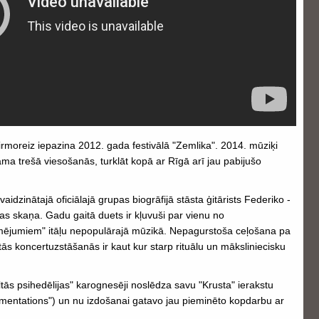
irmoreiz iepazina 2012. gada festivālā "Zemlika". 2014. mūziķi
ma trešā viesošanās, turklāt kopā ar Rīgā arī jau pabijušo
aidzinātajā oficiālajā grupas biogrāfijā stāsta ģitārists Federiko -
as skaņa. Gadu gaitā duets ir kļuvuši par vienu no
rmējumiem" itāļu nepopulārajā mūzikā. Nepagurstoša ceļošana pa
s koncertuzstāšanās ir kaut kur starp rituālu un māksliniecisku
tās psihedēlijas" karognesēji noslēdza savu "Krusta" ierakstu
Lamentations") un nu izdošanai gatavo jau pieminēto kopdarbu ar