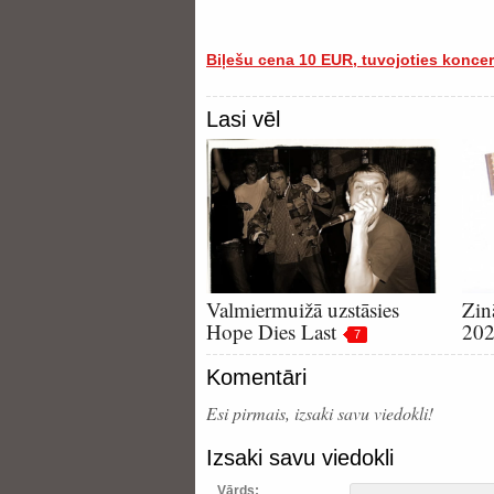
Biļešu cena 10 EUR, tuvojoties koncer
Lasi vēl
Valmiermuižā uzstāsies
Zin
Hope Dies Last
202
7
Komentāri
Esi pirmais, izsaki savu viedokli!
Izsaki savu viedokli
Vārds: