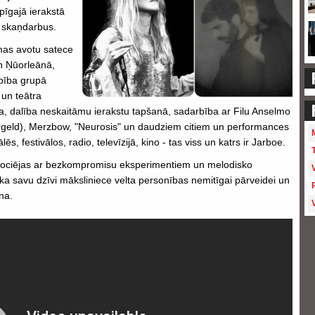
pīgajā ierakstā
s skaņdarbus.
mas avotu satece
un Ņūorleānā,
rbība grupā
 un teātra
na, dalība neskaitāmu ierakstu tapšanā, sadarbība ar Filu Anselmo
argeld), Merzbow, "Neurosis" un daudziem citiem un performances
ēs, festivālos, radio, televīzijā, kino - tas viss un katrs ir Jarboe.
 asociējas ar bezkompromisu eksperimentiem un melodisko
ka savu dzīvi māksliniece velta personības nemitīgai pārveidei un
na.