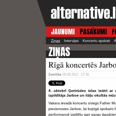
JAUNUMI
PASĀKUMI
F
Ziņas
Intervijas
Koncertu apskati
A
ZIŅAS
Rīgā koncertēs Jarb
Zemlika
29.08.2017. 17:30
4. oktobrī Ģertrūdes ielas teātrī ar
izpildītāja Jarboe un itāļu okultās mū
Vakara ievadā koncertu sniegs Father M
pievienosies Jarboe, lai kopīgā spokaini 
performancē izpildītu gan savas daudzie