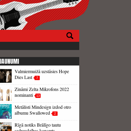
JAUNUMI
Valmiermuižā uzstāsies Hope
Dies Last
7
Zināmi Zelta Mikrofons 2022
nominanti
13
Metālisti Mindesign izdod otro
albumu Swallowed
2
Rīgā notiks Brālīgo tautu
sadraudzības koncerts