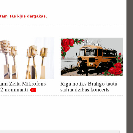
tam, tās kļūs dārgākas.
āmi Zelta Mikrofons
Rīgā notiks Brālīgo tautu
2 nominanti
sadraudzības koncerts
13