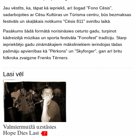
Jau vēstīts, ka, tāpat kā iepriekš, arī šogad "Fono Cēsis",
sadarbojoties ar Cēsu Kultūras un Tūrisma centru, būs bezmaksas
festivāls un skaļākais notikums "Cēsis 811" svinību laikā.
Pasākums šādā formātā norisināsies ceturto gadu, turpinot
kādreizējā mūzikas un sporta festivāla "Fonofest" tradīciju. Starp
iepriekšējo gadu zināmākajiem māksliniekiem ierindojas tādas
pašmāju apvienības kā "Pērkons" un "Skyforger", gan arī britu
folkroka zvaigzne Frenks Tērners.
Lasi vēl
Valmiermuižā uzstāsies
Hope Dies Last
7