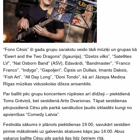
“Fono Cēsis” šī gada grupu sarakstu veido tādi mūziķi un grupas kā
“Ewert and the Two Dragons” (Igaunija), “Dzelzs vilks”, “Satellites
LV”, “Nat Osborn Band” (ASV), Edavārdi, “Bandmaster”, “Franco
Franco”, “Indygo”, “Gapoljeri”, Čipsis un Dullais, Imants Daksis,
“Fish Art”, “All Day Long”, “Doni Tondo”, kā arī Jāzepa Mediņa
Rīgas mūzikas vidusskolas džeza ansamblis.
Par ballīti pēc grupu koncertiem rūpēsies arī dīdžeji – piektdienā
Toms Grēviņš, bet sestdienā Artis Dvarionas. Tāpat sestdienas
pēcpusdienā Cēsu pils parkā sanākušos ļaudis izklaidēs kungi no
apvienības “Comedy Latvia”.
Festivāla sākums ir plānots piektdienas 19:00, savukārt sestdien
pirmie mākslinieki uz galvenās skatuves kāps jau 14:00. Abus
vakarus ballīte Cēsu pils parkā ilgs līdz četriem rītā.