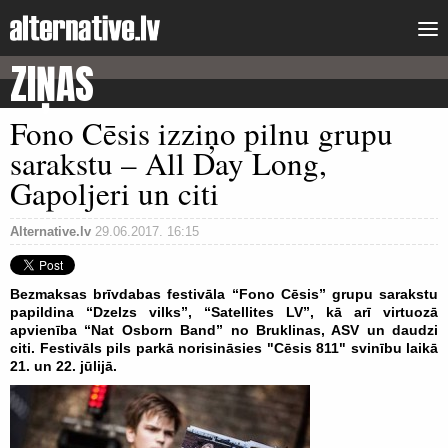
ZIŅAS
Fono Cēsis izziņo pilnu grupu
sarakstu – All Day Long,
Gapoljeri un citi
Alternative.lv
29.06.2017. 16:15
Bezmaksas brīvdabas festivāla “Fono Cēsis” grupu sarakstu
papildina “Dzelzs vilks”, “Satellites LV”, kā arī virtuozā
apvienība “Nat Osborn Band” no Bruklinas, ASV un daudzi
citi. Festivāls pils parkā norisināsies "Cēsis 811" svinību laikā
21. un 22. jūlijā.