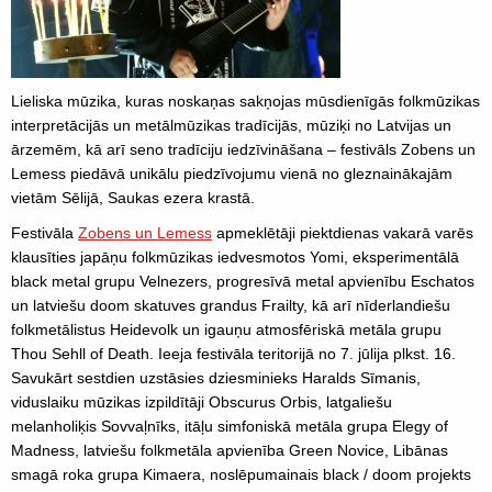
Lieliska mūzika, kuras noskaņas sakņojas mūsdienīgās folkmūzikas
interpretācijās un metālmūzikas tradīcijās, mūziķi no Latvijas un
ārzemēm, kā arī seno tradīciju iedzīvināšana – festivāls Zobens un
Lemess piedāvā unikālu piedzīvojumu vienā no gleznainākajām
vietām Sēlijā, Saukas ezera krastā.
Festivāla
Zobens un Lemess
apmeklētāji piektdienas vakarā varēs
klausīties japāņu folkmūzikas iedvesmotos Yomi, eksperimentālā
black metal grupu Velnezers, progresīvā metal apvienību Eschatos
un latviešu doom skatuves grandus Frailty, kā arī nīderlandiešu
folkmetālistus Heidevolk un igauņu atmosfēriskā metāla grupu
Thou Sehll of Death. Ieeja festivāla teritorijā no 7. jūlija plkst. 16.
Savukārt sestdien uzstāsies dziesminieks Haralds Sīmanis,
viduslaiku mūzikas izpildītāji Obscurus Orbis, latgaliešu
melanholiķis Sovvaļnīks, itāļu simfoniskā metāla grupa Elegy of
Madness, latviešu folkmetāla apvienība Green Novice, Libānas
smagā roka grupa Kimaera, noslēpumainais black / doom projekts