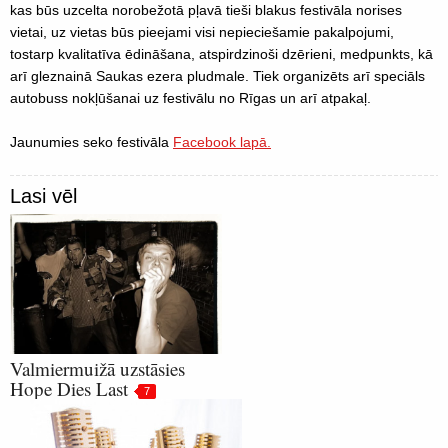
kas būs uzcelta norobežotā pļavā tieši blakus festivāla norises
vietai, uz vietas būs pieejami visi nepieciešamie pakalpojumi,
tostarp kvalitatīva ēdināšana, atspirdzinoši dzērieni, medpunkts, kā
arī gleznainā Saukas ezera pludmale. Tiek organizēts arī speciāls
autobuss nokļūšanai uz festivālu no Rīgas un arī atpakaļ.
Jaunumies seko festivāla
Facebook lapā.
Lasi vēl
Valmiermuižā uzstāsies
Hope Dies Last
7