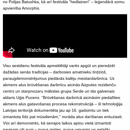
no Polijas Batushka, kā arī festivāla “hedlaineri” – leģendārā somu
apvienība Amorphis.
Visu sestdienu festivāla apmeklētāji varēs apgūt un pieredzēt
dažādas senās tradīcijas – darbosies amatnieku tirdziņš,
paraugdemonstrējumus piedāvās kalēju meistardarbnīca. Uz
akmens alus brūvēšanas darbnīcu aicinās Aizputes rezidenču
centrs un starpnozaru mākslas grupa Serde un tās galvenais
aldaris Uģis Pucens. “Brūvēšanas darbnīcā aicināsim piedalīties
akmens alus gatavošanas procesa rekonstrukcijā – šī tehnoloģija
Latvijas teritorijā dokumentēta jau ap 16. gadsimtu un tiek
izmantota līdz pat mūsdienām,” norāda alus darīšanas entuziasti.
Viņi arī demonstrēs, kā senajos laikos apiņu vietā izmantoti
pavisam citi augi – purva mirtes, purva vaivariņi un pelašķi.