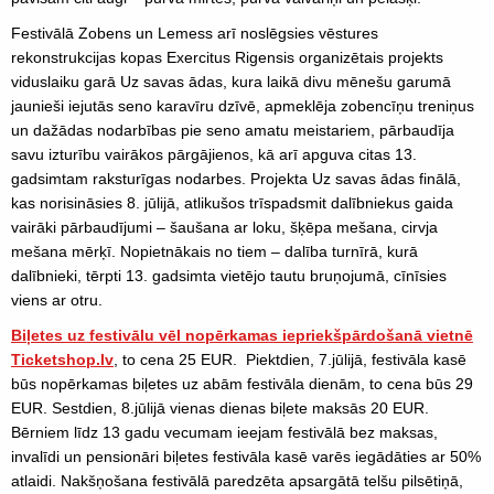
Festivālā Zobens un Lemess arī noslēgsies vēstures
rekonstrukcijas kopas Exercitus Rigensis organizētais projekts
viduslaiku garā Uz savas ādas, kura laikā divu mēnešu garumā
jaunieši iejutās seno karavīru dzīvē, apmeklēja zobencīņu treniņus
un dažādas nodarbības pie seno amatu meistariem, pārbaudīja
savu izturību vairākos pārgājienos, kā arī apguva citas 13.
gadsimtam raksturīgas nodarbes. Projekta Uz savas ādas finālā,
kas norisināsies 8. jūlijā, atlikušos trīspadsmit dalībniekus gaida
vairāki pārbaudījumi – šaušana ar loku, šķēpa mešana, cirvja
mešana mērķī. Nopietnākais no tiem – dalība turnīrā, kurā
dalībnieki, tērpti 13. gadsimta vietējo tautu bruņojumā, cīnīsies
viens ar otru.
Biļetes uz festivālu vēl nopērkamas iepriekšpārdošanā vietnē
Ticketshop.lv
, to cena 25 EUR. Piektdien, 7.jūlijā, festivāla kasē
būs nopērkamas biļetes uz abām festivāla dienām, to cena būs 29
EUR. Sestdien, 8.jūlijā vienas dienas biļete maksās 20 EUR.
Bērniem līdz 13 gadu vecumam ieejam festivālā bez maksas,
invalīdi un pensionāri biļetes festivāla kasē varēs iegādāties ar 50%
atlaidi. Nakšņošana festivālā paredzēta apsargātā telšu pilsētiņā,