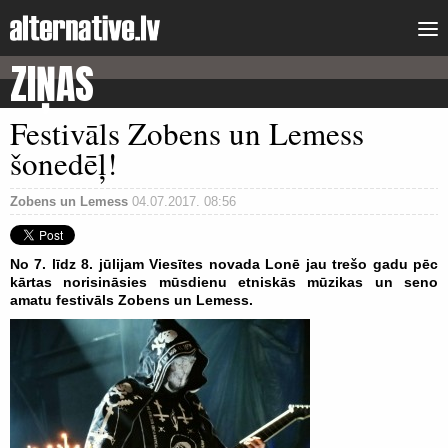
ZIŅAS
Festivāls Zobens un Lemess
šonedēļ!
Zobens un Lemess
04.07.2017. 08:56
No 7. līdz 8. jūlijam Viesītes novada Lonē jau trešo gadu pēc
kārtas norisināsies mūsdienu etniskās mūzikas un seno
amatu festivāls Zobens un Lemess.