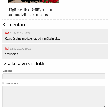
Rīgā notiks Brālīgo tautu
sadraudzības koncerts
Komentāri
AA
11.07.2017. 22:30
Katrs ūsains mudaks tagad ir mākslnieks.
hui
12.07.2017. 19:12
drausmas
Izsaki savu viedokli
Vārds:
Komentārs: