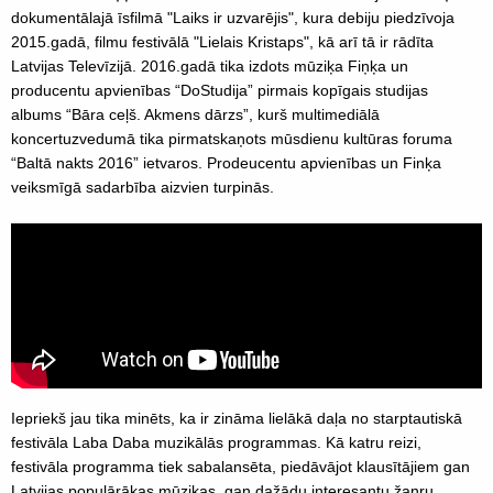
dokumentālajā īsfilmā "Laiks ir uzvarējis", kura debiju piedzīvoja
2015.gadā, filmu festivālā "Lielais Kristaps", kā arī tā ir rādīta
Latvijas Televīzijā. 2016.gadā tika izdots mūziķa Fiņķa un
producentu apvienības “DoStudija” pirmais kopīgais studijas
albums “Bāra ceļš. Akmens dārzs”, kurš multimediālā
koncertuzvedumā tika pirmatskaņots mūsdienu kultūras foruma
“Baltā nakts 2016” ietvaros. Prodeucentu apvienības un Finķa
veiksmīgā sadarbība aizvien turpinās.
Iepriekš jau tika minēts, ka ir zināma lielākā daļa no starptautiskā
festivāla Laba Daba muzikālās programmas. Kā katru reizi,
festivāla programma tiek sabalansēta, piedāvājot klausītājiem gan
Latvijas populārākas mūzikas, gan dažādu interesantu žanru