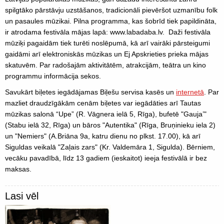
spilgtāko pārstāvju uzstāšanos, tradicionāli pievēršot uzmanību folk
un pasaules mūzikai. Pilna programma, kas šobrīd tiek papildināta,
ir atrodama festivāla mājas lapā: www.labadaba.lv. Daži festivāla
mūziķi pagaidām tiek turēti noslēpumā, kā arī vairāki pārsteigumi
gaidāmi arī elektroniskās mūzikas un Ej Apskrieties prieka mājas
skatuvēm. Par radošajām aktivitātēm, atrakcijām, teātra un kino
programmu informācija sekos.
Savukārt biļetes iegādājamas Biļešu servisa kasēs un
internetā
. Par
mazliet draudzīgākām cenām biļetes var iegādāties arī Tautas
mūzikas salonā “Upe” (R. Vāgnera ielā 5, Rīga), bufetē "Gauja’"
(Stabu ielā 32, Rīga) un bāros "Autentika" (Rīga, Bruņinieku iela 2)
un "Nemiers" (A.Briāna 9a, katru dienu no plkst. 17.00), kā arī
Siguldas veikalā "Zaļais zars" (Kr. Valdemāra 1, Sigulda). Bērniem,
vecāku pavadībā, līdz 13 gadiem (ieskaitot) ieeja festivālā ir bez
maksas.
Lasi vēl