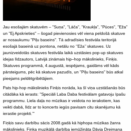
Jau esošajām skatuvēm – "Suņa", "Lāča", "Kraukļa", "Pūces", "Eža"
un "Ej Apskrieties" – šogad pievienosies vēl viena peldošā skatuve
ar nosaukumu "Pīļu baseins". Tā adradīsies festivāla teritorijā
esošajā baseinā uz pontona, netālu no ‘’Eža’’ skatuves. Uz
jaunizveidotās skatuves festivāla laikā uzstāsies pop-up skatuves
idejas līdzautors, Latvijā zināmais hip–hop mākslinieks, Finķis.
Skatuves programmā, 4.augustā, iespējams, gaidāms vēl kāds
pārsteigums, pēc kā skatuve pazudīs, un "Pīļu baseins" būs atkal
pieejams peldētgribētājiem.
Pats hip-hop mākslinieks Finķis norāda, ka šī viņa uzstāšanās būs
citādāka kā ierasts: "Speciāli Laba Daba festivālam gatavoju īpašu
programmu. Liela daļa no mūzikas ir veidota no ierakstiem, kas
veikti dabā, līdz ar to koncerts iegūs pavisam citu skanējumu kā
ierastie projekti.’"
Fiņķis savu darbību sācis 2008.gadā kā hiphopa mūzikas žanra
mākslinieks. Fiņķa muzikālā darbība iemūžināta Dāvja Dreimaņa