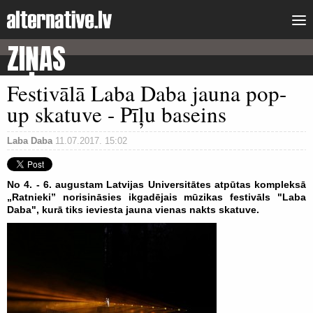
ZIŅAS
Festivālā Laba Daba jauna pop-
up skatuve - Pīļu baseins
Laba Daba
11.07.2017. 15:02
No 4. - 6. augustam Latvijas Universitātes atpūtas kompleksā
„Ratnieki” norisināsies ikgadējais mūzikas festivāls "Laba
Daba", kurā tiks ieviesta jauna vienas nakts skatuve.