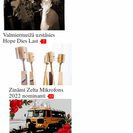
Valmiermuižā uzstāsies
Hope Dies Last
7
Zināmi Zelta Mikrofons
2022 nominanti
13